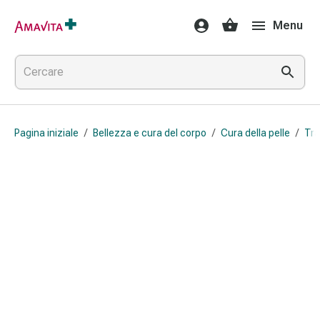
Medicamenti
Menu
e
trattamenti
Lesioni
cutanee
e
cicatrici
Pagina iniziale
/
Bellezza e cura del corpo
/
Cura della pelle
/
Tra
Compresse
piegate
Bende
elastiche
Medicazioni
per
le
dita
Cerotti
di
fissaggio