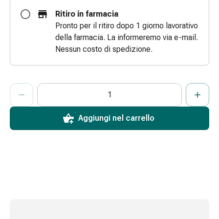
e
Ritiro in farmacia
scottature
Pronto per il ritiro dopo 1 giorno lavorativo
Set
della farmacia. La informeremo via e-mail.
di
Nessun costo di spedizione.
ricambio
Medicazioni
Unguenti
ProductDetailPage.Aria.AddToCartQuantityControlInst
Indicare il numero di unità di questo articolo da aggiungere al c
Ha raggiunto la quantità massima ordinabile per questo articol
Al momento non abbiamo altre unità di questo articolo in mag
e
disinfezione
delle
Aggiungi nel carrello
ferite
Medicazioni
spray
Suture
cutanee
adesive
e
colla