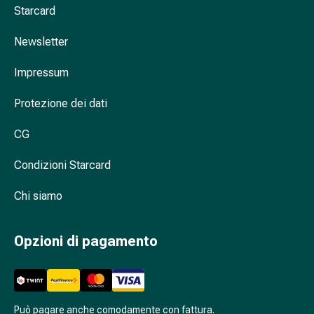
Starcard
nasale
Fazzoletti
Newsletter
per
il
Impressum
viso
Raffreddore
Protezione dei dati
Cuore
e
CG
circolazione
sanguigna
Condizioni Starcard
Cuore
Chi siamo
Calze
compressive
e
Opzioni di pagamento
di
sostegno
Circolazione
sanguigna
Può pagare anche comodamente con fattura.