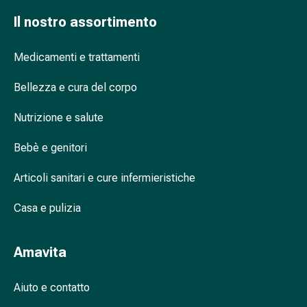
oculare
Il nostro assortimento
Influenza
e
raffreddore
Medicamenti e trattamenti
Caramelle
Bellezza e cura del corpo
per
la
Nutrizione e salute
tosse
Mal
Bebè e genitori
di
gola
Articoli sanitari e cure infermieristiche
Influenza
e
Casa e pulizia
raffreddore
Tosse
Amavita
Inalatori
e
accessori
Aiuto e contatto
Doccia