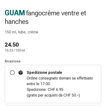
Strisce
di
GUAM
fangocrème ventre et
garza
hanches
Bendaggi
compressivi
Cerotti
150 ml, tube, crème
adesivi
Bende,
24.50
nastri
16.33 / 100 ml
e
accessori
Ricezione
Bende
e
Spedizione postale
reti
Ordine consegnato domani se effettuato
tubolari
entro le 17:00.
Materiali
Spedizione: CHF 6.95
di
(gratis per acquisti da CHF 50.–)
medicazione
Ustioni