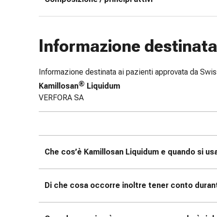
tissutale
Unguento
vescicante
Tamponi
Informazione destinata 
medicali
Occhi
e
Informazione destinata ai pazienti approvata da Sw
orecchie
®
Kamillosan
Liquidum
Dolore
VERFORA SA
all'orecchio
Igiene
dell'orecchio
Gocce
Che cos’è Kamillosan Liquidum e quando si us
oftalmiche
Infiammazione
oculare
Di che cosa occorre inoltre tener conto duran
Medicazioni
oftalmiche
Igiene