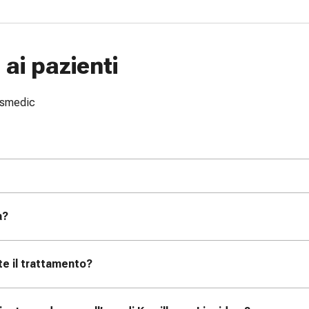
ai pazienti
issmedic
a?
te il trattamento?