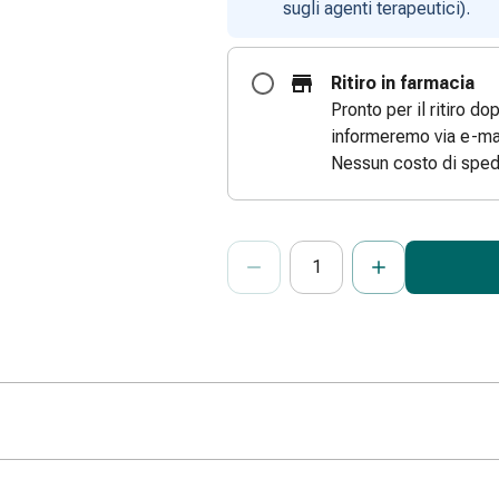
sugli agenti terapeutici).
Ritiro in farmacia
Pronto per il ritiro do
informeremo via e-mai
Nessun costo di sped
ProductDetailPage.Aria.Add
Indicare il numero di unità di questo
Ha raggiunto la quantità massima or
Al momento non abbiamo altre unità