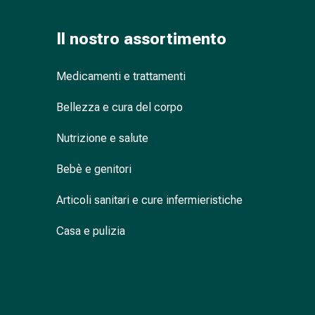
Cessazione
del
fumo
Il nostro assortimento
Vene
Disturbi
Medicamenti e trattamenti
cardiaci
e
Bellezza e cura del corpo
nervosi
Disturbi
Nutrizione e salute
della
Bebè e genitori
memoria
e
Articoli sanitari e cure infermieristiche
della
concentrazione
Casa e pulizia
Allergie
e
febbre
da
fieno