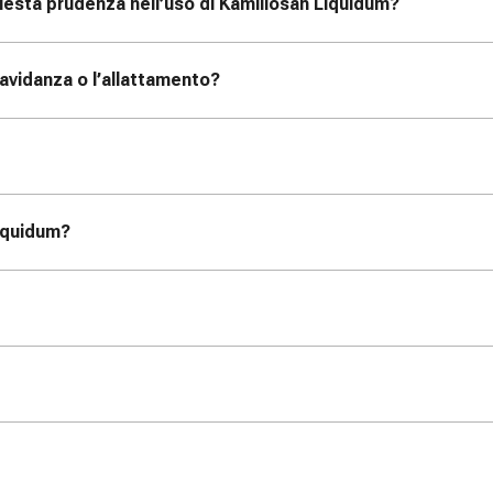
esta prudenza nell’uso di Kamillosan Liquidum?
avidanza o l’allattamento?
Liquidum?