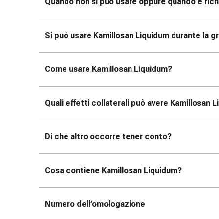
Quando non si può usare oppure quando è richi
oculare
Influenza
e
Si può usare Kamillosan Liquidum durante la gr
raffreddore
Caramelle
per
Come usare Kamillosan Liquidum?
la
tosse
Mal
Quali effetti collaterali può avere Kamillosan 
di
gola
Influenza
Di che altro occorre tener conto?
e
raffreddore
Tosse
Cosa contiene Kamillosan Liquidum?
Inalatori
e
Numero dell’omologazione
accessori
Doccia