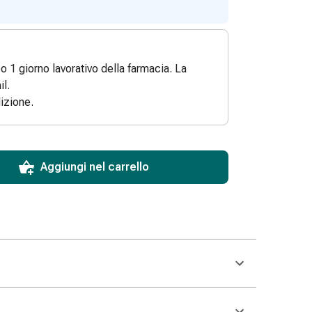
po 1 giorno lavorativo della farmacia. La
l.
izione.
ToCartQuantityControlInstruction
 articolo da aggiungere al carrello.
dinabile per questo articolo.
 di questo articolo in magazzino.
Aggiungi nel carrello