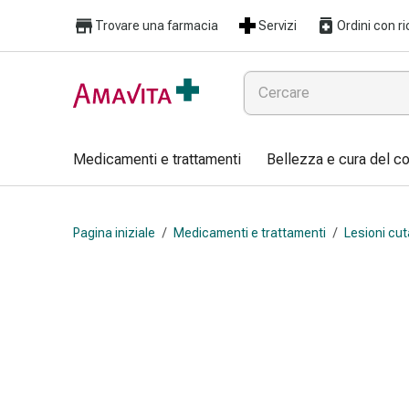
Medicamenti
Trovare una farmacia
Servizi
Ordini con ri
e
trattamenti
Lesioni
cutanee
e
cicatrici
Medicamenti e trattamenti
Bellezza e cura del c
Compresse
piegate
Bende
Pagina iniziale
/
Medicamenti e trattamenti
/
Lesioni cut
elastiche
Medicazioni
per
le
dita
Cerotti
di
fissaggio