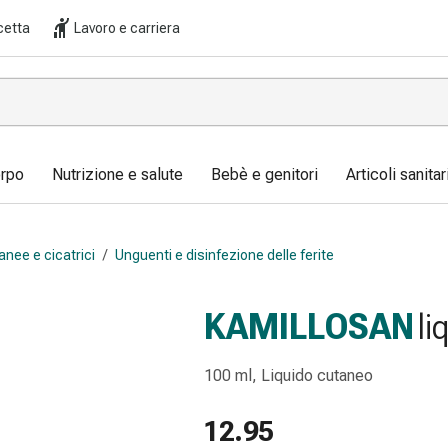
cetta
Lavoro e carriera
orpo
Nutrizione e salute
Bebè e genitori
Articoli sanita
anee e cicatrici
/
Unguenti e disinfezione delle ferite
KAMILLOSAN
li
100 ml, Liquido cutaneo
12.95