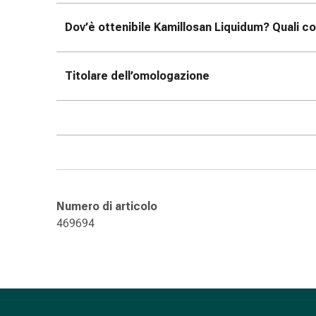
nasale
Dov’è ottenibile Kamillosan Liquidum? Quali co
Fazzoletti
per
il
Titolare dell’omologazione
viso
Raffreddore
Cuore
e
circolazione
sanguigna
Cuore
Calze
Numero di articolo
compressive
469694
e
di
sostegno
Circolazione
sanguigna