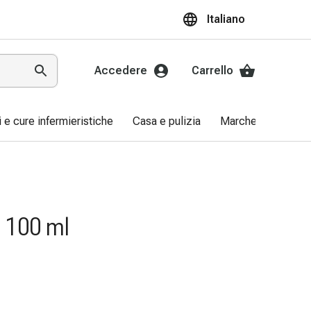
Italiano
Accedere
Carrello
ri e cure infermieristiche
Casa e pulizia
Marche
Promo
q 100 ml