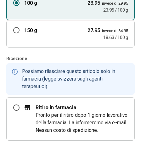
100 g
23.95
invece di 29.95
e
23.95 / 100 g
scottature
Set
di
150 g
27.95
invece di 34.95
ricambio
18.63 / 100 g
Medicazioni
Unguenti
e
Ricezione
disinfezione
Possiamo rilasciare questo articolo solo in
delle
farmacia (legge svizzera sugli agenti
ferite
terapeutici).
Medicazioni
spray
Suture
Ritiro in farmacia
cutanee
Pronto per il ritiro dopo 1 giorno lavorativo
adesive
della farmacia. La informeremo via e-mail.
e
Nessun costo di spedizione.
colla