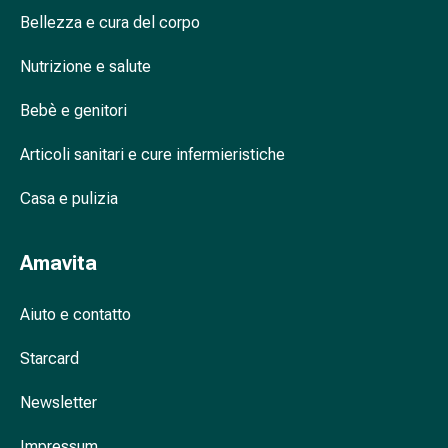
febbre
Bellezza e cura del corpo
da
fieno
Nutrizione e salute
Antiallergico
La
Bebè e genitori
pelle
Naso
Articoli sanitari e cure infermieristiche
Stomaco
Casa e pulizia
e
intestino
Diarrea
Amavita
Bruciore
di
Aiuto e contatto
stomaco
Emorroidi
Starcard
Nausea
e
Newsletter
vomito
Digestione,
Impressum