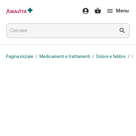
Medicamenti
Menu
e
trattamenti
Lesioni
cutanee
e
cicatrici
Pagina iniziale
/
Medicamenti e trattamenti
/
Dolore e febbre
/
Do
Compresse
piegate
Bende
elastiche
Medicazioni
per
le
dita
Cerotti
di
fissaggio