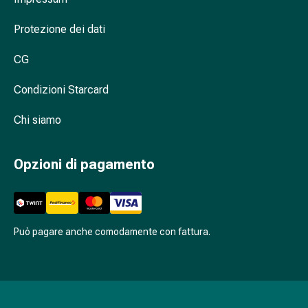
flatulenza
e
Protezione dei dati
gonfiore
CG
Costipazione
Condizioni
Condizioni Starcard
della
pelle
Chi siamo
Eczema
e
prurito
Opzioni di pagamento
Calli
e
verruche
Micosi
Può pagare anche comodamente con fattura.
di
unghie
e
piedi