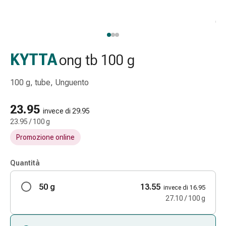
Strisce
di
garza
Bendaggi
compressivi
KYTTA
ong tb 100 g
Cerotti
adesivi
100 g, tube, Unguento
Bende,
nastri
23.95
invece di 29.95
e
23.95 / 100 g
accessori
Promozione online
Bende
e
reti
Quantità
tubolari
50 g
Materiali
13.55
invece di 16.95
di
27.10 / 100 g
medicazione
Ustioni