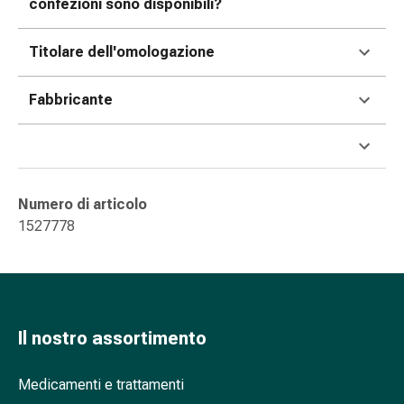
Cessazione
confezioni sono disponibili?
del
fumo
Titolare dell'omologazione
Vene
Coagulazione
Fabbricante
del
sangue
Disturbi
cardiaci
e
Numero di articolo
nervosi
1527778
Disturbi
della
memoria
e
della
Il nostro assortimento
concentrazione
Allergie
Medicamenti e trattamenti
e