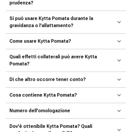
prudenza?
nasale
Fazzoletti
Si può usare Kytta Pomata durante la
per
gravidanza o l'allattamento?
il
viso
Raffreddore
Come usare Kytta Pomata?
Cuore
e
Quali effetti collaterali può avere Kytta
circolazione
Pomata?
sanguigna
Cuore
Di che altro occorre tener conto?
Calze
compressive
Cosa contiene Kytta Pomata?
e
di
Numero dell'omologazione
sostegno
Circolazione
sanguigna
Dov'è ottenibile Kytta Pomata? Quali