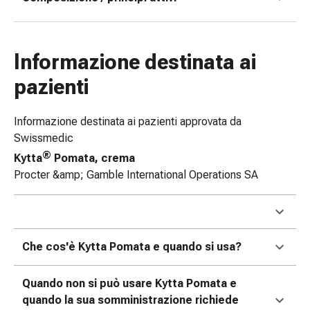
oculare
Influenza
e
Informazione destinata ai
raffreddore
Caramelle
pazienti
per
la
Informazione destinata ai pazienti approvata da
tosse
Swissmedic
Mal
®
di
Kytta
Pomata, crema
gola
Procter &amp; Gamble International Operations SA
Influenza
e
raffreddore
Tosse
Che cos'è Kytta Pomata e quando si usa?
Inalatori
e
Quando non si può usare Kytta Pomata e
accessori
quando la sua somministrazione richiede
Doccia