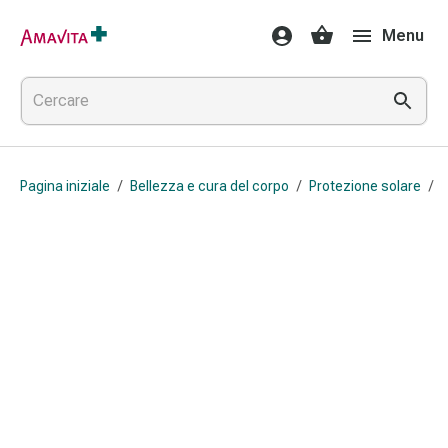
Medicamenti
Menu
e
trattamenti
Lesioni
cutanee
e
cicatrici
Pagina iniziale
/
Bellezza e cura del corpo
/
Protezione solare
/
P
Compresse
piegate
Bende
elastiche
Medicazioni
per
le
dita
Cerotti
di
fissaggio