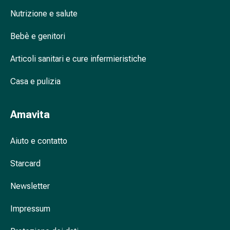
Cessazione
Nutrizione e salute
del
fumo
Bebè e genitori
Vene
Coagulazione
Articoli sanitari e cure infermieristiche
del
sangue
Casa e pulizia
Disturbi
cardiaci
e
Amavita
nervosi
Disturbi
Aiuto e contatto
della
memoria
Starcard
e
Newsletter
della
concentrazione
Impressum
Allergie
e