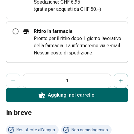
Spedizione: CHF 6.95
e
(gratis per acquisti da CHF 50.–)
scottature
Set
di
Ritiro in farmacia
ricambio
Pronto per il ritiro dopo 1 giorno lavorativo
Medicazioni
della farmacia. La informeremo via e-mail.
Unguenti
Nessun costo di spedizione.
e
disinfezione
delle
ProductDetailPage.Aria.AddToCartQuantityControlInst
Indicare il numero di unità di questo articolo da aggiungere al c
Ha raggiunto la quantità massima ordinabile per questo articol
Al momento non abbiamo altre unità di questo articolo in mag
ferite
Medicazioni
spray
Aggiungi nel carrello
Suture
cutanee
In breve
adesive
e
colla
Resistente all'acqua
Non comedogenico