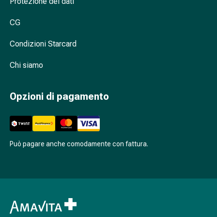
Protezione dei dati
febbre
da
CG
fieno
Antiallergico
Condizioni Starcard
La
pelle
Chi siamo
Naso
Stomaco
Opzioni di pagamento
e
intestino
Diarrea
Bruciore
Può pagare anche comodamente con fattura.
di
stomaco
Emorroidi
Nausea
e
vomito
Digestione,