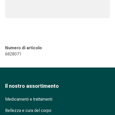
nasale
Fazzoletti
per
il
viso
Raffreddore
Cuore
Numero di articolo
e
6828071
circolazione
sanguigna
Cuore
Calze
compressive
e
Il nostro assortimento
di
sostegno
Medicamenti e trattamenti
Circolazione
sanguigna
Bellezza e cura del corpo