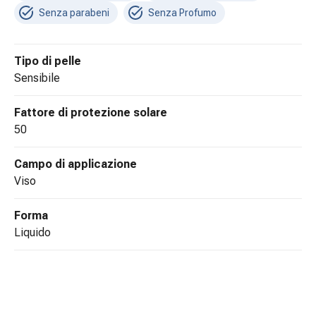
tissutale
Senza parabeni
Senza Profumo
Unguento
vescicante
Tamponi
Tipo di pelle
medicali
sensibile
Occhi
e
Fattore di protezione solare
orecchie
50
Dolore
all'orecchio
Campo di applicazione
Igiene
viso
dell'orecchio
Gocce
Forma
oftalmiche
liquido
Infiammazione
oculare
Medicazioni
oftalmiche
Igiene