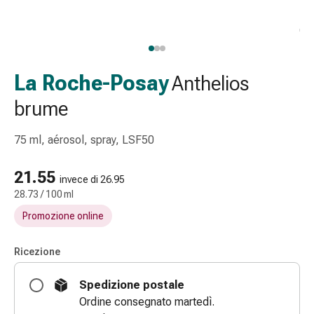
Strisce
di
garza
Bendaggi
compressivi
La Roche-Posay
Anthelios
Cerotti
brume
adesivi
Bende,
75 ml, aérosol, spray, LSF50
nastri
e
21.55
accessori
invece di 26.95
Bende
28.73 / 100 ml
e
Promozione online
reti
tubolari
Ricezione
Materiali
di
Spedizione postale
medicazione
Ordine consegnato martedì.
Ustioni