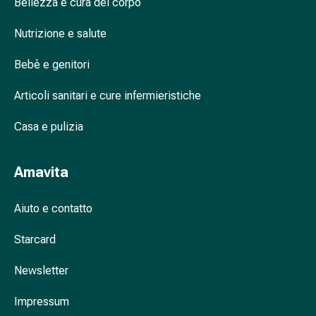
Bellezza e cura del corpo
nasale
Fazzoletti
Nutrizione e salute
per
il
Bebè e genitori
viso
Articoli sanitari e cure infermieristiche
Raffreddore
Cuore
Casa e pulizia
e
circolazione
sanguigna
Amavita
Cuore
Calze
Aiuto e contatto
compressive
e
Starcard
di
sostegno
Newsletter
Circolazione
sanguigna
Impressum