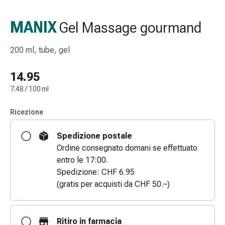
Strisce
di
MANIX
Gel Massage gourmand
garza
Bendaggi
200 ml, tube, gel
compressivi
Cerotti
14.95
adesivi
7.48 / 100 ml
Bende,
nastri
Ricezione
e
accessori
Spedizione postale
Bende
Ordine consegnato domani se effettuato
e
entro le 17:00.
reti
Spedizione: CHF 6.95
tubolari
(gratis per acquisti da CHF 50.–)
Materiali
di
medicazione
Ritiro in farmacia
Ustioni