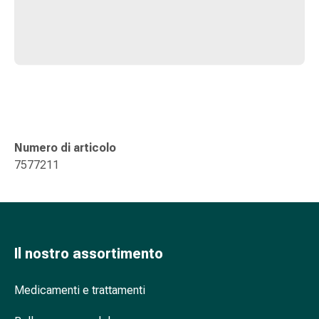
oculare
Influenza
e
raffreddore
Caramelle
per
la
tosse
Mal
Numero di articolo
di
7577211
gola
Influenza
e
raffreddore
Tosse
Il nostro assortimento
Inalatori
e
Medicamenti e trattamenti
accessori
Doccia