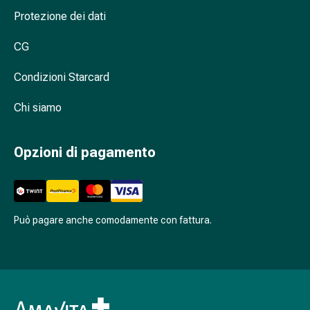
Cessazione
Protezione dei dati
del
fumo
CG
Vene
Coagulazione
Condizioni Starcard
del
sangue
Chi siamo
Disturbi
cardiaci
Opzioni di pagamento
e
nervosi
Disturbi
della
memoria
Può pagare anche comodamente con fattura.
e
della
concentrazione
Allergie
e