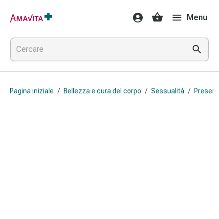
Medicamenti
Menu
e
trattamenti
Lesioni
cutanee
e
cicatrici
Pagina iniziale
/
Bellezza e cura del corpo
/
Sessualità
/
Preserva
Compresse
piegate
Bende
elastiche
Medicazioni
per
le
dita
Cerotti
di
fissaggio