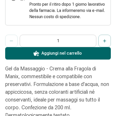
Pronto per il ritiro dopo 1 giorno lavorativo
e
della farmacia. La informeremo via e-mail.
scottature
Nessun costo di spedizione.
Set
di
ricambio
ProductDetailPage.Aria.AddToCartQuantityControlInst
Medicazioni
Indicare il numero di unità di questo articolo da aggiungere al c
Ha raggiunto la quantità massima ordinabile per questo articol
Al momento non abbiamo altre unità di questo articolo in mag
Unguenti
e
Aggiungi nel carrello
disinfezione
delle
ferite
Gel da Massaggio - Crema alla Fragola di
Medicazioni
Manix, commestibile e compatibile con
spray
preservativi. Formulazione a base d'acqua, non
Suture
appiccicosa, senza coloranti artificiali né
cutanee
adesive
conservanti, ideale per massaggi su tutto il
e
corpo. Confezione da 200 ml.
colla
Dermatologicamente testato.