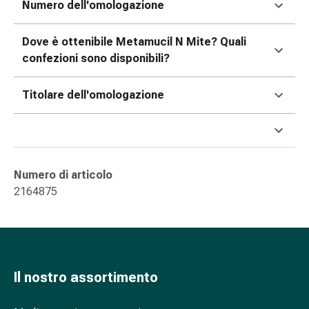
Numero dell'omologazione
nasale
Fazzoletti
Dove è ottenibile Metamucil N Mite? Quali
per
confezioni sono disponibili?
il
viso
Titolare dell'omologazione
Raffreddore
Cuore
e
circolazione
sanguigna
Numero di articolo
Cuore
2164875
Calze
compressive
e
di
sostegno
Il nostro assortimento
Circolazione
sanguigna