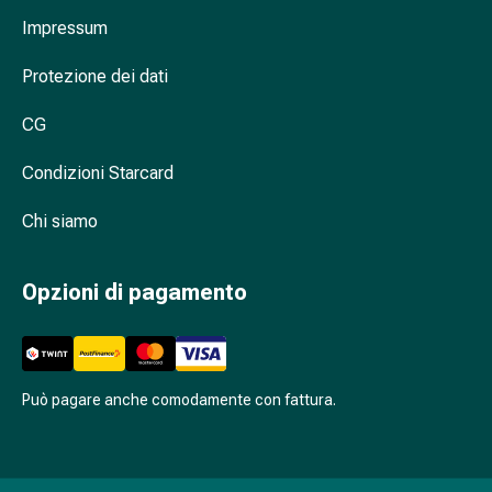
Antiallergico
Impressum
La
pelle
Protezione dei dati
Naso
Stomaco
CG
e
intestino
Condizioni Starcard
Diarrea
Chi siamo
Bruciore
di
stomaco
Opzioni di pagamento
Emorroidi
Nausea
e
vomito
Può pagare anche comodamente con fattura.
Digestione,
flatulenza
e
gonfiore