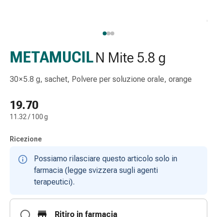
Strisce
di
garza
Bendaggi
compressivi
METAMUCIL
N Mite 5.8 g
Cerotti
adesivi
30 × 5.8 g, sachet, Polvere per soluzione orale, orange
Bende,
nastri
19.70
e
11.32 / 100 g
accessori
Bende
Ricezione
e
reti
Possiamo rilasciare questo articolo solo in
tubolari
farmacia (legge svizzera sugli agenti
Materiali
terapeutici).
di
medicazione
Ritiro in farmacia
Ustioni