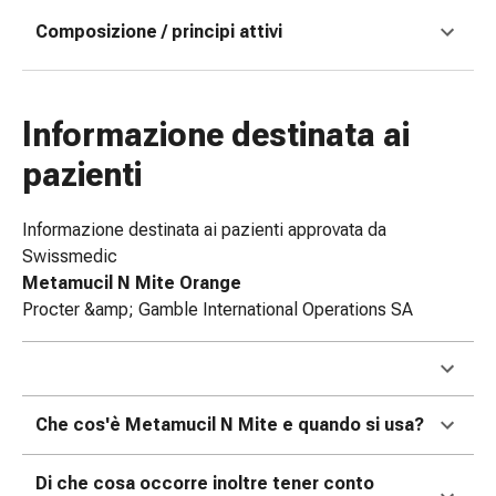
tissutale
Unguento
Composizione / principi attivi
vescicante
Tamponi
medicali
Informazione destinata ai
Occhi
e
pazienti
orecchie
Dolore
Informazione destinata ai pazienti approvata da
all'orecchio
Swissmedic
Igiene
Metamucil N Mite Orange
dell'orecchio
Procter &amp; Gamble International Operations SA
Gocce
oftalmiche
Infiammazione
oculare
Che cos'è Metamucil N Mite e quando si usa?
Medicazioni
oftalmiche
Igiene
Di che cosa occorre inoltre tener conto