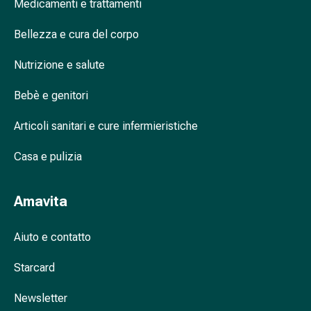
Cessazione
Medicamenti e trattamenti
del
Bellezza e cura del corpo
fumo
Vene
Nutrizione e salute
Disturbi
cardiaci
Bebè e genitori
e
nervosi
Articoli sanitari e cure infermieristiche
Disturbi
della
Casa e pulizia
memoria
e
Amavita
della
concentrazione
Allergie
Aiuto e contatto
e
Starcard
febbre
da
Newsletter
fieno