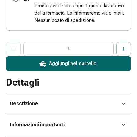
Pronto per il ritiro dopo 1 giorno lavorativo
e
della farmacia. La informeremo via e-mail.
scottature
Nessun costo di spedizione.
Set
di
ricambio
Medicazioni
ProductDetailPage.Aria.AddToCartQuantityControlInst
Indicare il numero di unità di questo articolo da aggiungere al c
Ha raggiunto la quantità massima ordinabile per questo articol
Al momento non abbiamo altre unità di questo articolo in mag
Unguenti
e
Aggiungi nel carrello
disinfezione
delle
ferite
Dettagli
Medicazioni
spray
Suture
Descrizione
cutanee
adesive
e
Informazioni importanti
colla