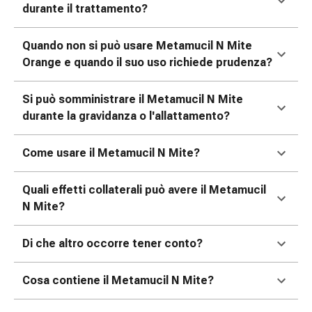
oculare
durante il trattamento?
Influenza
e
Quando non si può usare Metamucil N Mite
raffreddore
Orange e quando il suo uso richiede prudenza?
Caramelle
per
Si può somministrare il Metamucil N Mite
la
durante la gravidanza o l'allattamento?
tosse
Mal
Come usare il Metamucil N Mite?
di
gola
Quali effetti collaterali può avere il Metamucil
Influenza
N Mite?
e
raffreddore
Tosse
Di che altro occorre tener conto?
Inalatori
e
Cosa contiene il Metamucil N Mite?
accessori
Doccia