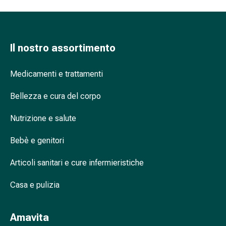
nasale
Fazzoletti
per
il
Il nostro assortimento
viso
Raffreddore
Medicamenti e trattamenti
Cuore
e
Bellezza e cura del corpo
circolazione
Nutrizione e salute
sanguigna
Cuore
Bebè e genitori
Calze
compressive
Articoli sanitari e cure infermieristiche
e
di
Casa e pulizia
sostegno
Circolazione
sanguigna
Amavita