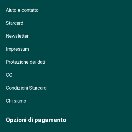
Cessazione
del
Aiuto e contatto
fumo
Vene
Starcard
Coagulazione
Newsletter
del
sangue
Impressum
Disturbi
cardiaci
Protezione dei dati
e
nervosi
CG
Disturbi
della
Condizioni Starcard
memoria
e
Chi siamo
della
concentrazione
Opzioni di pagamento
Allergie
e