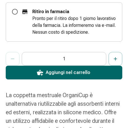
e
Ritiro in farmacia
scottature
Pronto per il ritiro dopo 1 giorno lavorativo
Set
della farmacia. La informeremo via e-mail.
di
Nessun costo di spedizione.
ricambio
Medicazioni
Unguenti
ProductDetailPage.Aria.AddToCartQuantityControlInst
e
Indicare il numero di unità di questo articolo da aggiungere al c
Ha raggiunto la quantità massima ordinabile per questo articol
Al momento non abbiamo altre unità di questo articolo in mag
disinfezione
delle
Aggiungi nel carrello
ferite
Medicazioni
spray
La coppetta mestruale OrganiCup è
Suture
cutanee
unalternativa riutilizzabile agli assorbenti interni
adesive
ed esterni, realizzata in silicone medico. Offre
e
un utilizzo affidabile e confortevole durante il
colla