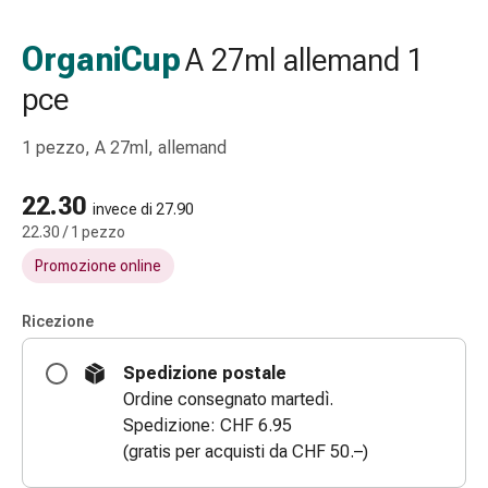
Strisce
di
OrganiCup
A 27ml allemand 1
garza
pce
Bendaggi
compressivi
Cerotti
1 pezzo, A 27ml, allemand
adesivi
Bende,
22.30
invece di 27.90
nastri
22.30 / 1 pezzo
e
Promozione online
accessori
Bende
Ricezione
e
reti
Spedizione postale
tubolari
Ordine consegnato martedì.
Materiali
Spedizione: CHF 6.95
di
(gratis per acquisti da CHF 50.–)
medicazione
Ustioni