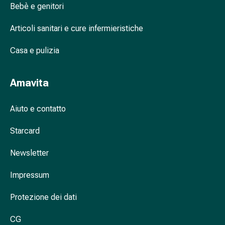
Cessazione
Bebè e genitori
del
fumo
Articoli sanitari e cure infermieristiche
Vene
Disturbi
Casa e pulizia
cardiaci
e
Amavita
nervosi
Disturbi
Aiuto e contatto
della
memoria
Starcard
e
della
Newsletter
concentrazione
Allergie
Impressum
e
febbre
Protezione dei dati
da
fieno
CG