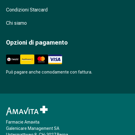
Antiallergico
Condizioni Starcard
La
pelle
Chi siamo
Naso
Stomaco
e
Opzioni di pagamento
intestino
Diarrea
Bruciore
di
Può pagare anche comodamente con fattura.
stomaco
Emorroidi
Nausea
e
vomito
Digestione,
flatulenza
Farmacie Amavita
e
Galenicare Management SA
gonfiore
Untermattweg 8, CH-3027 Berna