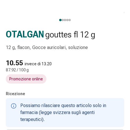
Strisce
di
garza
Bendaggi
compressivi
OTALGAN
gouttes fl 12 g
Cerotti
adesivi
12 g, flacon, Gocce auricolari, soluzione
Bende,
nastri
10.55
invece di 13.20
e
87.92 / 100 g
accessori
Promozione online
Bende
e
reti
Ricezione
tubolari
Possiamo rilasciare questo articolo solo in
Materiali
farmacia (legge svizzera sugli agenti
di
terapeutici).
medicazione
Ustioni