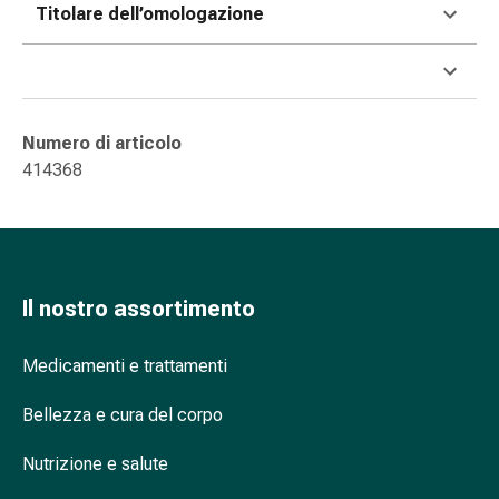
Titolare dell’omologazione
nasale
Fazzoletti
per
il
viso
Numero di articolo
Raffreddore
414368
Cuore
e
circolazione
sanguigna
Cuore
Il nostro assortimento
Calze
compressive
Medicamenti e trattamenti
e
di
Bellezza e cura del corpo
sostegno
Circolazione
Nutrizione e salute
sanguigna