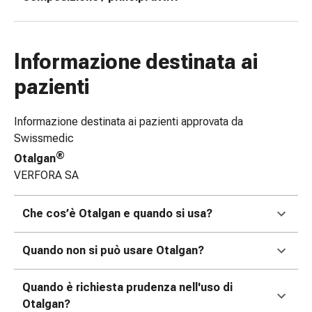
tissutale
Unguento
vescicante
Tamponi
Informazione destinata ai
medicali
pazienti
Occhi
e
orecchie
Informazione destinata ai pazienti approvata da
Dolore
Swissmedic
all'orecchio
®
Otalgan
Igiene
VERFORA SA
dell'orecchio
Gocce
Che cos’è Otalgan e quando si usa?
oftalmiche
Infiammazione
Quando non si può usare Otalgan?
oculare
Medicazioni
oftalmiche
Quando è richiesta prudenza nell'uso di
Igiene
Otalgan?