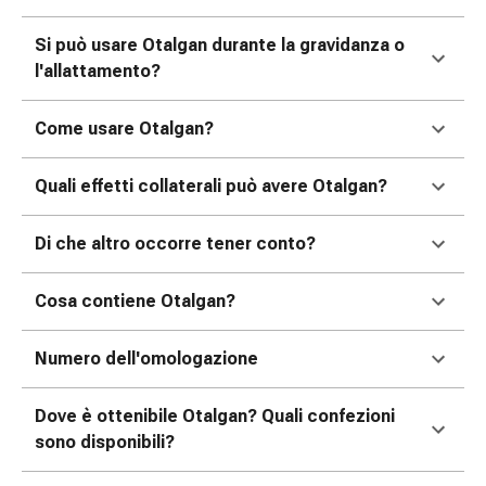
oculare
Influenza
Si può usare Otalgan durante la gravidanza o
e
l'allattamento?
raffreddore
Caramelle
Come usare Otalgan?
per
la
Quali effetti collaterali può avere Otalgan?
tosse
Mal
Di che altro occorre tener conto?
di
gola
Influenza
Cosa contiene Otalgan?
e
raffreddore
Numero dell'omologazione
Tosse
Inalatori
Dove è ottenibile Otalgan? Quali confezioni
e
sono disponibili?
accessori
Doccia