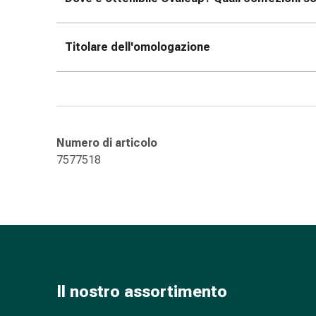
oculare
Influenza
e
Titolare dell'omologazione
raffreddore
Caramelle
per
la
tosse
Numero di articolo
Mal
7577518
di
gola
Influenza
e
raffreddore
Tosse
Inalatori
e
Il nostro assortimento
accessori
Doccia