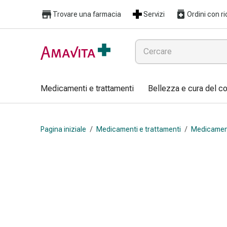
Medicamenti
Trovare una farmacia
Servizi
Ordini con ri
e
trattamenti
Lesioni
cutanee
e
cicatrici
Medicamenti e trattamenti
Bellezza e cura del c
Compresse
piegate
Bende
Pagina iniziale
/
Medicamenti e trattamenti
/
Medicament
elastiche
Medicazioni
per
le
dita
Cerotti
di
fissaggio