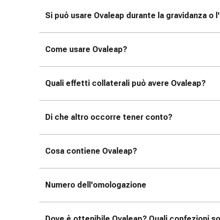
tissutale
Unguento
Si può usare Ovaleap durante la gravidanza o l
vescicante
Tamponi
medicali
Come usare Ovaleap?
Occhi
e
Quali effetti collaterali può avere Ovaleap?
orecchie
Dolore
all'orecchio
Di che altro occorre tener conto?
Igiene
dell'orecchio
Gocce
Cosa contiene Ovaleap?
oftalmiche
Infiammazione
oculare
Numero dell'omologazione
Medicazioni
oftalmiche
Igiene
Dove è ottenibile Ovaleap? Quali confezioni so