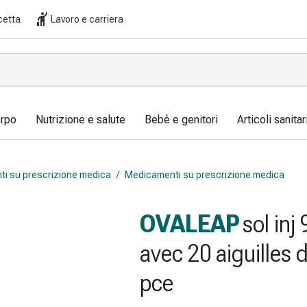
cetta
Lavoro e carriera
orpo
Nutrizione e salute
Bebè e genitori
Articoli sanita
i su prescrizione medica
/
Medicamenti su prescrizione medica
OVALEAP
sol inj
avec 20 aiguilles 
pce