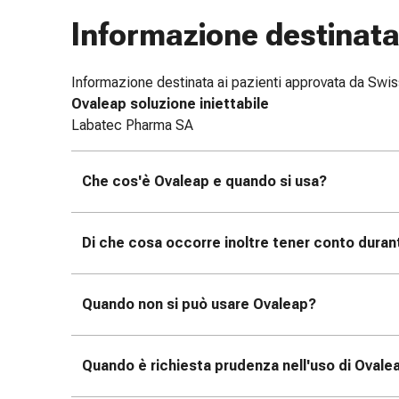
e
Informazione destinata 
scottature
Set
di
Informazione destinata ai pazienti approvata da Sw
ricambio
Ovaleap soluzione iniettabile
Medicazioni
Labatec Pharma SA
Unguenti
e
Che cos'è Ovaleap e quando si usa?
disinfezione
delle
ferite
Di che cosa occorre inoltre tener conto duran
Medicazioni
spray
Suture
Quando non si può usare Ovaleap?
cutanee
adesive
e
Quando è richiesta prudenza nell'uso di Ovale
colla