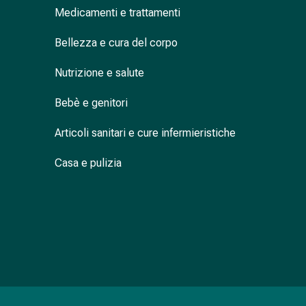
Medicamenti e trattamenti
nasale
Fazzoletti
Bellezza e cura del corpo
per
il
Nutrizione e salute
viso
Raffreddore
Bebè e genitori
Cuore
e
Articoli sanitari e cure infermieristiche
circolazione
sanguigna
Casa e pulizia
Cuore
Calze
compressive
e
di
sostegno
Circolazione
sanguigna