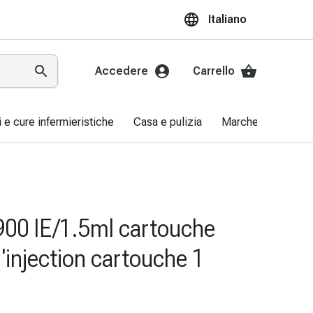
Italiano
Accedere
Carrello
ri e cure infermieristiche
Casa e pulizia
Marche
Promo
 900 IE/1.5ml cartouche
d'injection cartouche 1