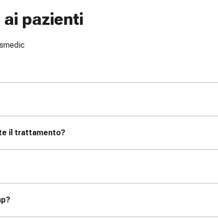
ai pazienti
issmedic
te il trattamento?
ap?