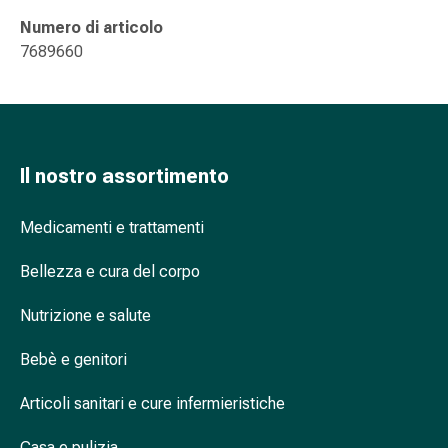
Cessazione
del
Numero di articolo
fumo
7689660
Vene
Disturbi
cardiaci
e
nervosi
Il nostro assortimento
Disturbi
della
Medicamenti e trattamenti
memoria
e
Bellezza e cura del corpo
della
concentrazione
Nutrizione e salute
Allergie
Bebè e genitori
e
febbre
Articoli sanitari e cure infermieristiche
da
fieno
Casa e pulizia