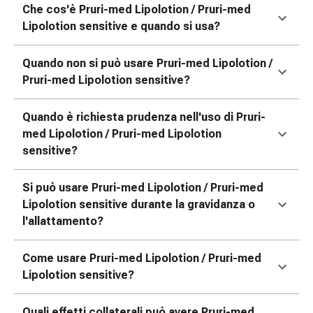
oculare
Che cos'è Pruri-med Lipolotion / Pruri-med
Influenza
Lipolotion sensitive e quando si usa?
e
raffreddore
Quando non si può usare Pruri-med Lipolotion /
Caramelle
Pruri-med Lipolotion sensitive?
per
la
Quando è richiesta prudenza nell'uso di Pruri-
tosse
med Lipolotion / Pruri-med Lipolotion
Mal
sensitive?
di
gola
Si può usare Pruri-med Lipolotion / Pruri-med
Influenza
Lipolotion sensitive durante la gravidanza o
e
l'allattamento?
raffreddore
Tosse
Come usare Pruri-med Lipolotion / Pruri-med
Inalatori
Lipolotion sensitive?
e
accessori
Doccia
Quali effetti collaterali può avere Pruri-med