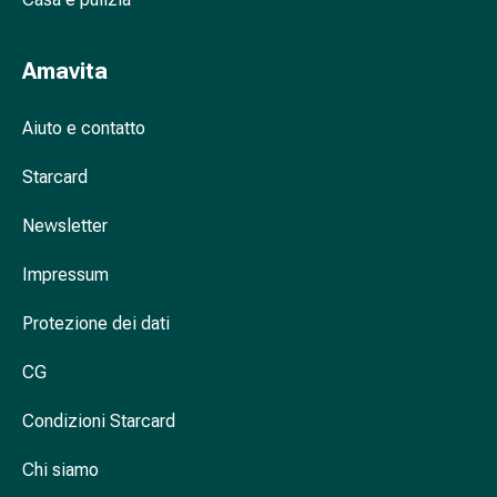
Antiallergico
La
pelle
Amavita
Naso
Stomaco
Aiuto e contatto
e
intestino
Starcard
Diarrea
Bruciore
Newsletter
di
Impressum
stomaco
Emorroidi
Protezione dei dati
Nausea
e
CG
vomito
Digestione,
Condizioni Starcard
flatulenza
e
Chi siamo
gonfiore