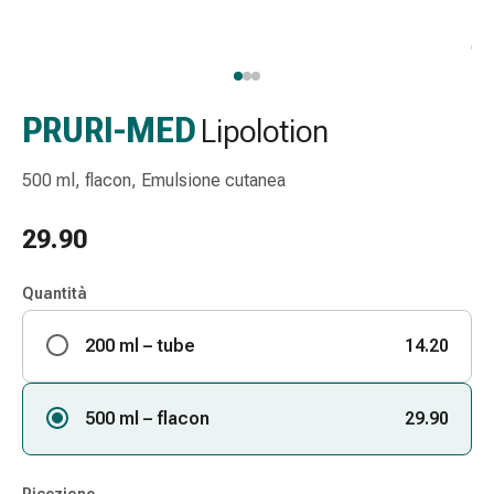
Strisce
di
garza
Bendaggi
compressivi
PRURI-MED
Lipolotion
Cerotti
adesivi
500 ml, flacon, Emulsione cutanea
Bende,
nastri
29.90
e
accessori
Quantità
Bende
e
200 ml – tube
14.20
reti
tubolari
Materiali
500 ml – flacon
29.90
di
medicazione
Ustioni