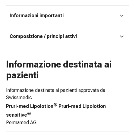
tissutale
Unguento
vescicante
Informazioni importanti
Tamponi
medicali
Composizione / principi attivi
Occhi
e
orecchie
Dolore
Informazione destinata ai
all'orecchio
pazienti
Igiene
dell'orecchio
Gocce
Informazione destinata ai pazienti approvata da
oftalmiche
Swissmedic
Infiammazione
®
Pruri-med Lipolotion
Pruri-med Lipolotion
oculare
®
sensitive
Medicazioni
Permamed AG
oftalmiche
Igiene