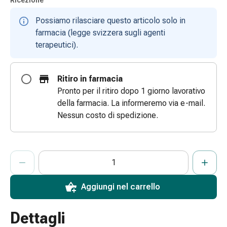
Ricezione
e
Possiamo rilasciare questo articolo solo in
scottature
farmacia (legge svizzera sugli agenti
Set
terapeutici).
di
ricambio
Medicazioni
Ritiro in farmacia
Unguenti
Pronto per il ritiro dopo 1 giorno lavorativo
e
della farmacia. La informeremo via e-mail.
disinfezione
Nessun costo di spedizione.
delle
ferite
Medicazioni
ProductDetailPage.Aria.AddToCartQuantityControlInst
Indicare il numero di unità di questo articolo da aggiungere al c
Ha raggiunto la quantità massima ordinabile per questo articol
Al momento non abbiamo altre unità di questo articolo in mag
spray
Suture
cutanee
Aggiungi nel carrello
adesive
e
Dettagli
colla