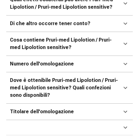
nasale
Lipolotion / Pruri-med Lipolotion sensitive?
Fazzoletti
per
Di che altro occorre tener conto?
il
viso
Cosa contiene Pruri-med Lipolotion / Pruri-
Raffreddore
med Lipolotion sensitive?
Cuore
e
Numero dell'omologazione
circolazione
sanguigna
Dove è ottenibile Pruri-med Lipolotion / Pruri-
Cuore
med Lipolotion sensitive? Quali confezioni
Calze
sono disponibili?
compressive
e
di
Titolare dell'omologazione
sostegno
Circolazione
sanguigna