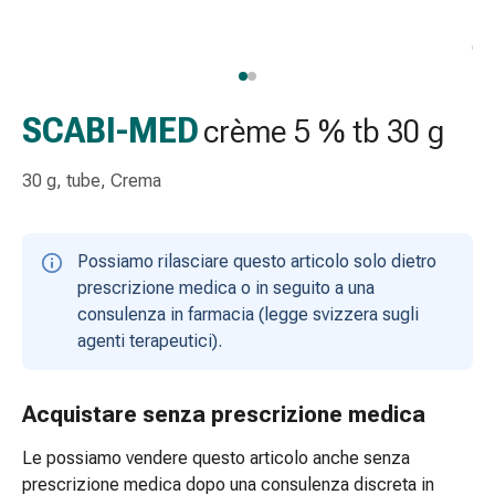
Strisce
di
garza
Bendaggi
compressivi
SCABI-MED
crème 5 % tb 30 g
Cerotti
adesivi
30 g, tube, Crema
Bende,
nastri
e
Possiamo rilasciare questo articolo solo dietro
accessori
prescrizione medica o in seguito a una
Bende
consulenza in farmacia (legge svizzera sugli
e
agenti terapeutici).
reti
tubolari
Materiali
Acquistare senza prescrizione medica
di
Le possiamo vendere questo articolo anche senza
medicazione
prescrizione medica dopo una consulenza discreta in
Ustioni