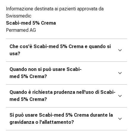
tissutale
Unguento
Informazione destinata ai pazienti approvata da
vescicante
Swissmedic
Tamponi
Scabi-med 5% Crema
medicali
Permamed AG
Occhi
e
Che cos'è Scabi-med 5% Crema e quando si
orecchie
usa?
Dolore
all'orecchio
Quando non si può usare Scabi-
Igiene
med 5% Crema?
dell'orecchio
Gocce
Quando è richiesta prudenza nell'uso di Scabi-
oftalmiche
med 5% Crema?
Infiammazione
oculare
Medicazioni
Si può usare Scabi-med 5% Crema durante la
oftalmiche
gravidanza o l'allattamento?
Igiene