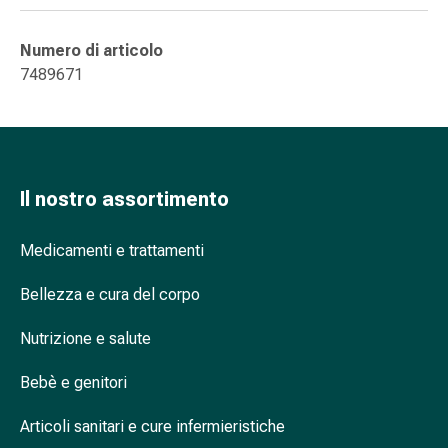
nasale
Fazzoletti
Numero di articolo
per
7489671
il
viso
Raffreddore
Cuore
e
Il nostro assortimento
circolazione
sanguigna
Medicamenti e trattamenti
Cuore
Calze
Bellezza e cura del corpo
compressive
e
Nutrizione e salute
di
sostegno
Bebè e genitori
Circolazione
Articoli sanitari e cure infermieristiche
sanguigna