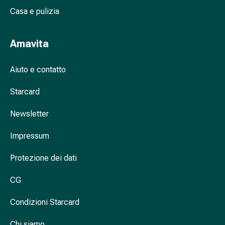
Cessazione
Casa e pulizia
del
fumo
Vene
Amavita
Disturbi
cardiaci
Aiuto e contatto
e
nervosi
Starcard
Disturbi
della
Newsletter
memoria
e
Impressum
della
Protezione dei dati
concentrazione
Allergie
CG
e
febbre
Condizioni Starcard
da
fieno
Chi siamo