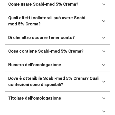
oculare
Come usare Scabi-med 5% Crema?
Influenza
e
Quali effetti collaterali può avere Scabi-
raffreddore
med 5% Crema?
Caramelle
per
Di che altro occorre tener conto?
la
tosse
Cosa contiene Scabi-med 5% Crema?
Mal
di
gola
Numero dell'omologazione
Influenza
e
Dove è ottenibile Scabi-med 5% Crema? Quali
raffreddore
confezioni sono disponibili?
Tosse
Inalatori
Titolare dell'omologazione
e
accessori
Doccia