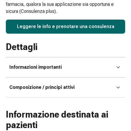
farmacia, qualora la sua applicazione sia opportuna e
e
sicura (Consulenza plus).
scottature
Set
Leggere le info e prenotare una consulenza
di
ricambio
Medicazioni
Dettagli
Unguenti
e
disinfezione
Informazioni importanti
delle
ferite
Medicazioni
Composizione / principi attivi
spray
Suture
cutanee
adesive
Informazione destinata ai
e
pazienti
colla