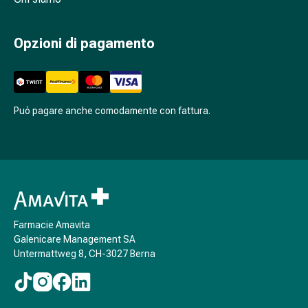
Antiallergico
La
pelle
Opzioni di pagamento
Naso
Stomaco
e
intestino
Può pagare anche comodamente con fattura.
Diarrea
Bruciore
di
stomaco
Emorroidi
Nausea
e
Farmacie Amavita
vomito
Galenicare Management SA
Untermattweg 8, CH-3027 Berna
Digestione,
flatulenza
e
gonfiore