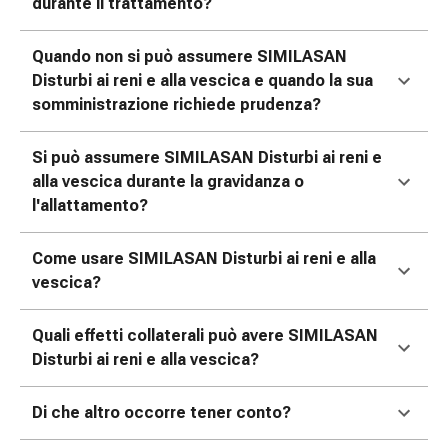
durante il trattamento?
oculare
Influenza
Quando non si può assumere SIMILASAN
e
Disturbi ai reni e alla vescica e quando la sua
raffreddore
somministrazione richiede prudenza?
Caramelle
per
la
Si può assumere SIMILASAN Disturbi ai reni e
tosse
alla vescica durante la gravidanza o
Mal
l'allattamento?
di
gola
Come usare SIMILASAN Disturbi ai reni e alla
Influenza
vescica?
e
raffreddore
Quali effetti collaterali può avere SIMILASAN
Tosse
Disturbi ai reni e alla vescica?
Inalatori
e
Di che altro occorre tener conto?
accessori
Doccia