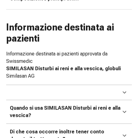
tissutale
Unguento
vescicante
Tamponi
Informazione destinata ai
medicali
pazienti
Occhi
e
orecchie
Informazione destinata ai pazienti approvata da
Dolore
Swissmedic
all'orecchio
SIMILASAN Disturbi ai reni e alla vescica, globuli
Igiene
Similasan AG
dell'orecchio
Gocce
oftalmiche
Infiammazione
Quando si usa SIMILASAN Disturbi ai reni e alla
oculare
vescica?
Medicazioni
oftalmiche
Di che cosa occorre inoltre tener conto
Igiene