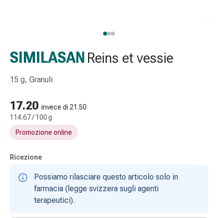
Strisce
di
garza
Bendaggi
compressivi
SIMILASAN
Reins et vessie
Cerotti
adesivi
15 g, Granuli
Bende,
nastri
17.20
invece di 21.50
e
114.67 / 100 g
accessori
Promozione online
Bende
e
reti
Ricezione
tubolari
Possiamo rilasciare questo articolo solo in
Materiali
farmacia (legge svizzera sugli agenti
di
terapeutici).
medicazione
Ustioni