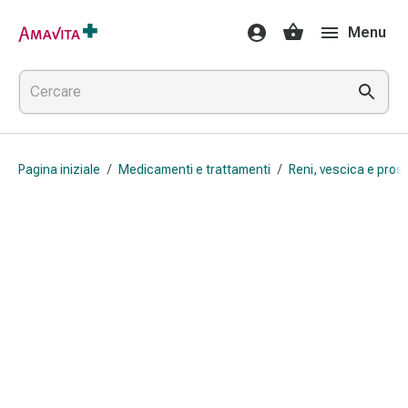
Medicamenti
Menu
e
trattamenti
Lesioni
cutanee
e
cicatrici
Pagina iniziale
/
Medicamenti e trattamenti
/
Reni, vescica e pros
Compresse
piegate
Bende
elastiche
Medicazioni
per
le
dita
Cerotti
di
fissaggio