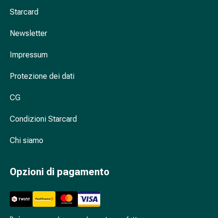
febbre
Starcard
da
fieno
Newsletter
Antiallergico
La
Impressum
pelle
Naso
Protezione dei dati
Stomaco
CG
e
intestino
Condizioni Starcard
Diarrea
Bruciore
Chi siamo
di
stomaco
Emorroidi
Opzioni di pagamento
Nausea
e
vomito
Digestione,