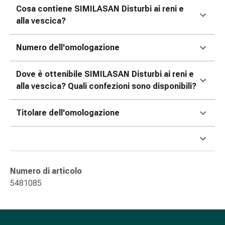
Cosa contiene SIMILASAN Disturbi ai reni e
nasale
alla vescica?
Fazzoletti
per
il
Numero dell'omologazione
viso
Raffreddore
Dove è ottenibile SIMILASAN Disturbi ai reni e
Cuore
alla vescica? Quali confezioni sono disponibili?
e
circolazione
Titolare dell'omologazione
sanguigna
Cuore
Calze
compressive
e
Numero di articolo
di
5481085
sostegno
Circolazione
sanguigna