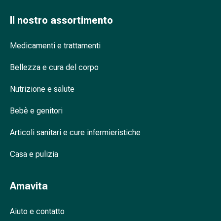
Cessazione
del
Il nostro assortimento
fumo
Vene
Medicamenti e trattamenti
Coagulazione
del
Bellezza e cura del corpo
sangue
Disturbi
Nutrizione e salute
cardiaci
e
Bebè e genitori
nervosi
Disturbi
Articoli sanitari e cure infermieristiche
della
Casa e pulizia
memoria
e
della
Amavita
concentrazione
Allergie
Aiuto e contatto
e