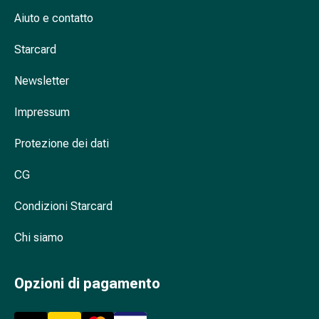
oculare
Aiuto e contatto
Influenza
e
Starcard
raffreddore
Caramelle
Newsletter
per
la
Impressum
tosse
Protezione dei dati
Mal
di
CG
gola
Influenza
Condizioni Starcard
e
raffreddore
Chi siamo
Tosse
Inalatori
e
Opzioni di pagamento
accessori
Doccia