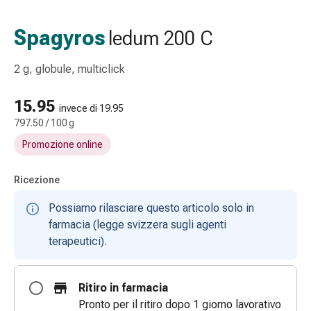
Strisce
di
Spagyros
ledum 200 C
garza
Bendaggi
2 g, globule, multiclick
compressivi
Cerotti
15.95
adesivi
invece di 19.95
797.50 / 100 g
Bende,
nastri
Promozione online
e
accessori
Ricezione
Bende
e
Possiamo rilasciare questo articolo solo in
reti
farmacia (legge svizzera sugli agenti
tubolari
terapeutici).
Materiali
di
Ritiro in farmacia
medicazione
Pronto per il ritiro dopo 1 giorno lavorativo
Ustioni