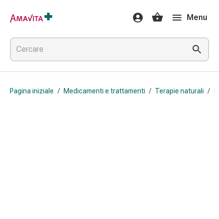
Medicamenti
Menu
e
trattamenti
Lesioni
cutanee
e
cicatrici
Pagina iniziale
/
Medicamenti e trattamenti
/
Terapie naturali
/
O
Compresse
piegate
Bende
elastiche
Medicazioni
per
le
dita
Cerotti
di
fissaggio