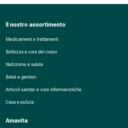
tissutale
Unguento
vescicante
Tamponi
Il nostro assortimento
medicali
Occhi
Medicamenti e trattamenti
e
orecchie
Bellezza e cura del corpo
Dolore
all'orecchio
Nutrizione e salute
Igiene
dell'orecchio
Bebè e genitori
Gocce
Articoli sanitari e cure infermieristiche
oftalmiche
Infiammazione
Casa e pulizia
oculare
Medicazioni
oftalmiche
Amavita
Igiene