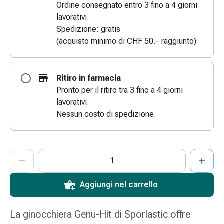
Ordine consegnato entro 3 fino a 4 giorni
e
lavorativi.
scottature
Spedizione: gratis
Set
(acquisto minimo di CHF 50.– raggiunto)
di
ricambio
Medicazioni
Ritiro in farmacia
Unguenti
Pronto per il ritiro tra 3 fino a 4 giorni
e
lavorativi.
disinfezione
Nessun costo di spedizione.
delle
ferite
Medicazioni
ProductDetailPage.Aria.AddToCartQuantityControlInst
Indicare il numero di unità di questo articolo da aggiungere al c
Ha raggiunto la quantità massima ordinabile per questo articol
Al momento non abbiamo altre unità di questo articolo in mag
spray
Suture
cutanee
Aggiungi nel carrello
adesive
e
La ginocchiera Genu-Hit di Sporlastic offre
colla