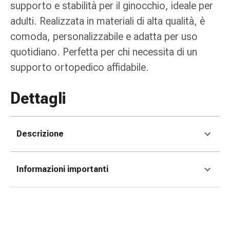
tissutale
supporto e stabilità per il ginocchio, ideale per
Unguento
adulti. Realizzata in materiali di alta qualità, è
vescicante
comoda, personalizzabile e adatta per uso
Tamponi
quotidiano. Perfetta per chi necessita di un
medicali
Occhi
supporto ortopedico affidabile.
e
orecchie
Dettagli
Dolore
all'orecchio
Igiene
Descrizione
dell'orecchio
Gocce
oftalmiche
Informazioni importanti
Infiammazione
oculare
Medicazioni
oftalmiche
Igiene