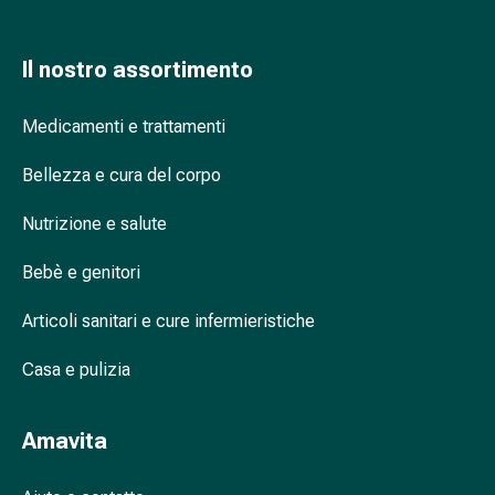
nasale
Fazzoletti
Il nostro assortimento
per
il
Medicamenti e trattamenti
viso
Raffreddore
Bellezza e cura del corpo
Cuore
e
Nutrizione e salute
circolazione
sanguigna
Bebè e genitori
Cuore
Calze
Articoli sanitari e cure infermieristiche
compressive
e
Casa e pulizia
di
sostegno
Amavita
Circolazione
sanguigna