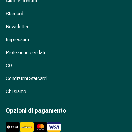
Aiuto e contatto
Cessazione
del
Starcard
fumo
Vene
Newsletter
Disturbi
cardiaci
Impressum
e
nervosi
Protezione dei dati
Disturbi
della
CG
memoria
Condizioni Starcard
e
della
Chi siamo
concentrazione
Allergie
e
Opzioni di pagamento
febbre
da
fieno