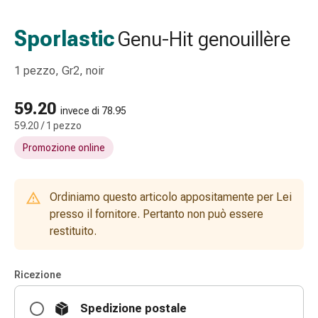
Strisce
di
Sporlastic
Genu-Hit genouillère
garza
Bendaggi
1 pezzo, Gr2, noir
compressivi
Cerotti
59.20
adesivi
invece di 78.95
59.20 / 1 pezzo
Bende,
nastri
Promozione online
e
accessori
Bende
Ordiniamo questo articolo appositamente per Lei
e
presso il fornitore. Pertanto non può essere
reti
restituito.
tubolari
Materiali
Ricezione
di
medicazione
Spedizione postale
Ustioni