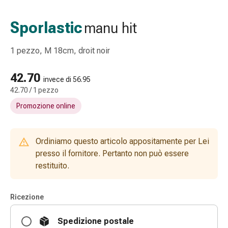
Strisce
di
Sporlastic
manu hit
garza
Bendaggi
1 pezzo, M 18cm, droit noir
compressivi
Cerotti
42.70
adesivi
invece di 56.95
42.70 / 1 pezzo
Bende,
nastri
Promozione online
e
accessori
Bende
Ordiniamo questo articolo appositamente per Lei
e
presso il fornitore. Pertanto non può essere
reti
restituito.
tubolari
Materiali
Ricezione
di
medicazione
Spedizione postale
Ustioni