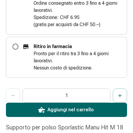
Ordine consegnato entro 3 fino a 4 giorni
e
lavorativi.
scottature
Spedizione: CHF 6.95
Set
(gratis per acquisti da CHF 50.–)
di
ricambio
Medicazioni
Ritiro in farmacia
Unguenti
Pronto per il ritiro tra 3 fino a 4 giorni
e
lavorativi.
disinfezione
Nessun costo di spedizione.
delle
ferite
Medicazioni
ProductDetailPage.Aria.AddToCartQuantityControlInst
Indicare il numero di unità di questo articolo da aggiungere al c
Ha raggiunto la quantità massima ordinabile per questo articol
Al momento non abbiamo altre unità di questo articolo in mag
spray
Suture
cutanee
Aggiungi nel carrello
adesive
e
Supporto per polso Sporlastic Manu Hit M 18
colla