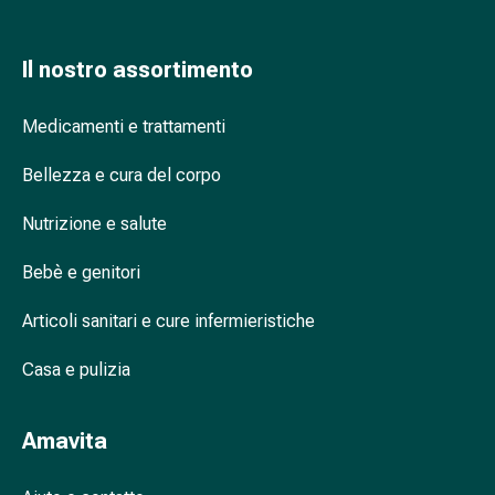
nasale
Fazzoletti
Il nostro assortimento
per
il
Medicamenti e trattamenti
viso
Raffreddore
Bellezza e cura del corpo
Cuore
e
Nutrizione e salute
circolazione
sanguigna
Bebè e genitori
Cuore
Calze
Articoli sanitari e cure infermieristiche
compressive
e
Casa e pulizia
di
sostegno
Amavita
Circolazione
sanguigna