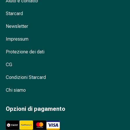
Aiuto e contatto
Cessazione
del
Starcard
fumo
Vene
Newsletter
Disturbi
cardiaci
Impressum
e
nervosi
Protezione dei dati
Disturbi
della
CG
memoria
Condizioni Starcard
e
della
Chi siamo
concentrazione
Allergie
e
Opzioni di pagamento
febbre
da
fieno