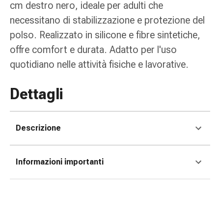
tissutale
cm destro nero, ideale per adulti che
Unguento
necessitano di stabilizzazione e protezione del
vescicante
polso. Realizzato in silicone e fibre sintetiche,
Tamponi
offre comfort e durata. Adatto per l'uso
medicali
Occhi
quotidiano nelle attività fisiche e lavorative.
e
orecchie
Dettagli
Dolore
all'orecchio
Igiene
Descrizione
dell'orecchio
Gocce
oftalmiche
Informazioni importanti
Infiammazione
oculare
Medicazioni
oftalmiche
Igiene