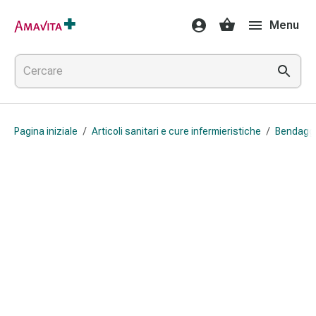
Medicamenti
Menu
e
trattamenti
Lesioni
cutanee
e
cicatrici
Pagina iniziale
/
Articoli sanitari e cure infermieristiche
/
Bendagg
Compresse
piegate
Bende
elastiche
Medicazioni
per
le
dita
Cerotti
di
fissaggio