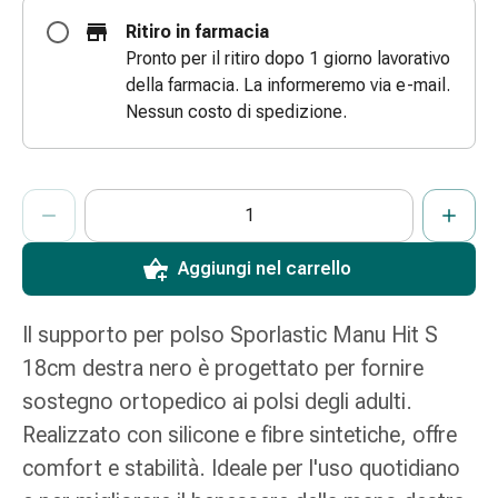
e
Ritiro in farmacia
scottature
Pronto per il ritiro dopo 1 giorno lavorativo
Set
della farmacia. La informeremo via e-mail.
di
Nessun costo di spedizione.
ricambio
Medicazioni
Unguenti
ProductDetailPage.Aria.AddToCartQuantityControlInst
Indicare il numero di unità di questo articolo da aggiungere al c
Ha raggiunto la quantità massima ordinabile per questo articol
Al momento non abbiamo altre unità di questo articolo in mag
e
disinfezione
delle
Aggiungi nel carrello
ferite
Medicazioni
Il supporto per polso Sporlastic Manu Hit S
spray
18cm destra nero è progettato per fornire
Suture
cutanee
sostegno ortopedico ai polsi degli adulti.
adesive
Realizzato con silicone e fibre sintetiche, offre
e
comfort e stabilità. Ideale per l'uso quotidiano
colla