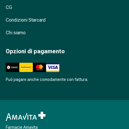
Cessazione
CG
del
fumo
Condizioni Starcard
Vene
Disturbi
Chi siamo
cardiaci
e
nervosi
Opzioni di pagamento
Disturbi
della
memoria
e
Può pagare anche comodamente con fattura.
della
concentrazione
Allergie
e
febbre
da
fieno
Farmacie Amavita