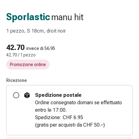
Strisce
di
Sporlastic
manu hit
garza
Bendaggi
1 pezzo, S 18cm, droit noir
compressivi
Cerotti
42.70
adesivi
invece di 56.95
42.70 / 1 pezzo
Bende,
nastri
Promozione online
e
accessori
Ricezione
Bende
e
Spedizione postale
reti
Ordine consegnato domani se effettuato
tubolari
entro le 17:00.
Materiali
Spedizione: CHF 6.95
di
(gratis per acquisti da CHF 50.–)
medicazione
Ustioni