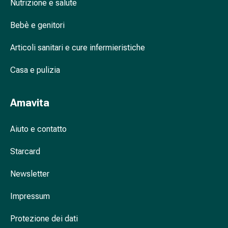
Nutrizione e salute
nasale
Fazzoletti
Bebè e genitori
per
il
Articoli sanitari e cure infermieristiche
viso
Casa e pulizia
Raffreddore
Cuore
e
Amavita
circolazione
sanguigna
Aiuto e contatto
Cuore
Calze
Starcard
compressive
e
Newsletter
di
sostegno
Impressum
Circolazione
sanguigna
Protezione dei dati