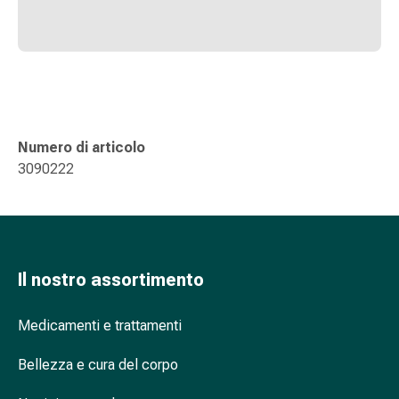
oculare
Influenza
e
raffreddore
Caramelle
per
la
Numero di articolo
tosse
3090222
Mal
di
gola
Influenza
e
Il nostro assortimento
raffreddore
Tosse
Medicamenti e trattamenti
Inalatori
e
Bellezza e cura del corpo
accessori
Doccia