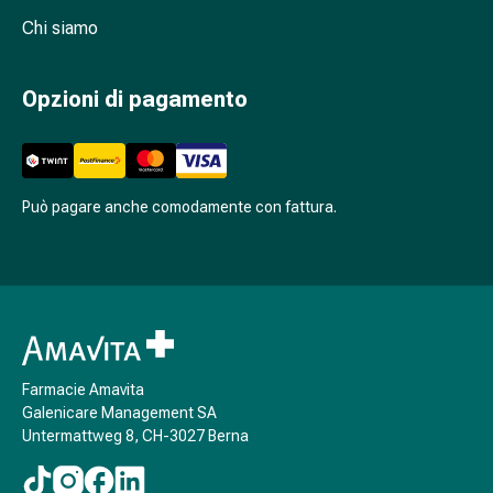
febbre
Chi siamo
da
fieno
Antiallergico
Opzioni di pagamento
La
pelle
Naso
Stomaco
Può pagare anche comodamente con fattura.
e
intestino
Diarrea
Bruciore
di
stomaco
Emorroidi
Farmacie Amavita
Nausea
Galenicare Management SA
e
Untermattweg 8, CH-3027 Berna
vomito
Digestione,