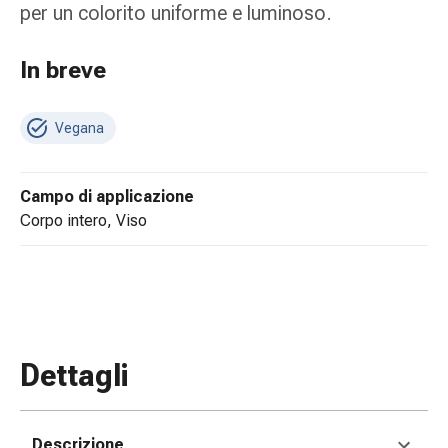
tissutale
per un colorito uniforme e luminoso.
Unguento
vescicante
In breve
Tamponi
medicali
Occhi
Vegana
e
orecchie
Dolore
Campo di applicazione
all'orecchio
corpo intero, Viso
Igiene
dell'orecchio
Gocce
oftalmiche
Infiammazione
oculare
Dettagli
Medicazioni
oftalmiche
Igiene
Descrizione