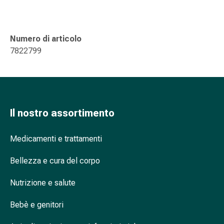
nasale
Fazzoletti
per
Numero di articolo
il
7822799
viso
Raffreddore
Cuore
e
circolazione
Il nostro assortimento
sanguigna
Cuore
Medicamenti e trattamenti
Calze
compressive
Bellezza e cura del corpo
e
di
Nutrizione e salute
sostegno
Circolazione
Bebè e genitori
sanguigna