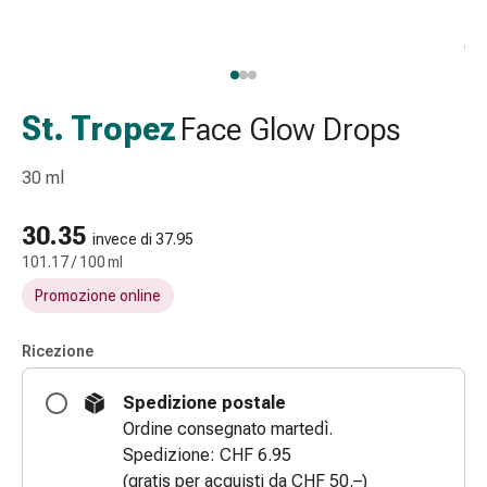
Strisce
di
garza
Bendaggi
compressivi
St. Tropez
Face Glow Drops
Cerotti
adesivi
30 ml
Bende,
nastri
30.35
invece di 37.95
e
101.17 / 100 ml
accessori
Promozione online
Bende
e
reti
Ricezione
tubolari
Spedizione postale
Materiali
Ordine consegnato martedì.
di
Spedizione: CHF 6.95
medicazione
(gratis per acquisti da CHF 50.–)
Ustioni