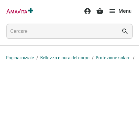
Medicamenti
Menu
e
trattamenti
Lesioni
cutanee
e
cicatrici
Pagina iniziale
/
Bellezza e cura del corpo
/
Protezione solare
/
Compresse
piegate
Bende
elastiche
Medicazioni
per
le
dita
Cerotti
di
fissaggio