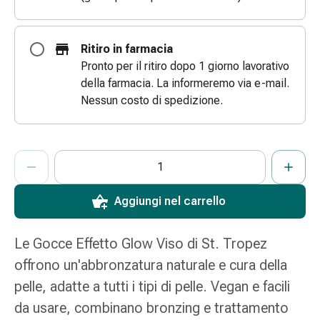
e
scottature
Set
Ritiro in farmacia
di
Pronto per il ritiro dopo 1 giorno lavorativo
ricambio
della farmacia. La informeremo via e-mail.
Medicazioni
Nessun costo di spedizione.
Unguenti
e
disinfezione
ProductDetailPage.Aria.AddToCartQuantityControlInst
Indicare il numero di unità di questo articolo da aggiungere al c
Ha raggiunto la quantità massima ordinabile per questo articol
Al momento non abbiamo altre unità di questo articolo in mag
delle
ferite
Aggiungi nel carrello
Medicazioni
spray
Suture
Le Gocce Effetto Glow Viso di St. Tropez
cutanee
offrono un'abbronzatura naturale e cura della
adesive
pelle, adatte a tutti i tipi di pelle. Vegan e facili
e
colla
da usare, combinano bronzing e trattamento