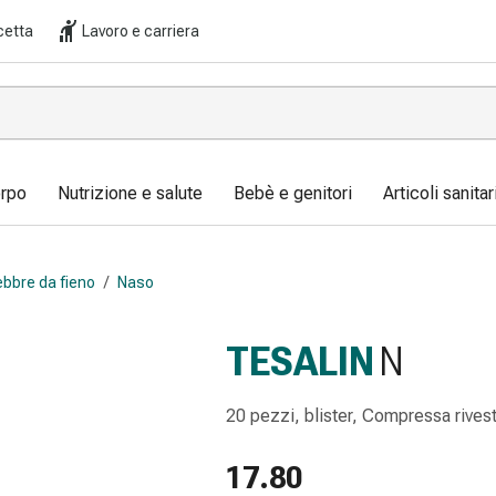
cetta
Lavoro e carriera
orpo
Nutrizione e salute
Bebè e genitori
Articoli sanita
febbre da fieno
/
Naso
TESALIN
N
20 pezzi, blister, Compressa rivest
17.80