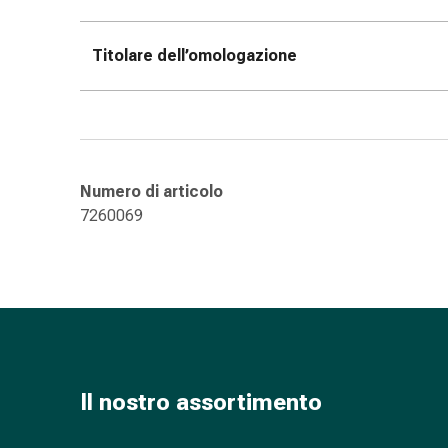
nasale
Fazzoletti
Titolare dell’omologazione
per
il
viso
Raffreddore
Cuore
e
Numero di articolo
circolazione
7260069
sanguigna
Cuore
Calze
compressive
e
di
sostegno
Il nostro assortimento
Circolazione
sanguigna