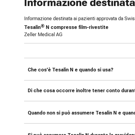
Informazione destinata 
tissutale
Unguento
vescicante
Informazione destinata ai pazienti approvata da Sw
Tamponi
®
Tesalin
N compresse film-rivestite
medicali
Zeller Medical AG
Occhi
e
orecchie
Dolore
all'orecchio
Che cos’è Tesalin
N e quando si usa?
Igiene
dell'orecchio
Gocce
Di che cosa occorre inoltre tener conto duran
oftalmiche
Infiammazione
oculare
Quando non si può assumere Tesalin
N e quand
Medicazioni
oftalmiche
Igiene