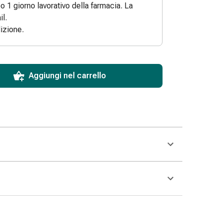
po 1 giorno lavorativo della farmacia. La
l.
izione.
ToCartQuantityControlInstruction
 articolo da aggiungere al carrello.
dinabile per questo articolo.
 di questo articolo in magazzino.
Aggiungi nel carrello