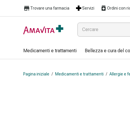
Medicamenti
Trovare una farmacia
Servizi
Ordini con ri
e
trattamenti
Lesioni
cutanee
e
cicatrici
Medicamenti e trattamenti
Bellezza e cura del c
Compresse
piegate
Bende
Pagina iniziale
/
Medicamenti e trattamenti
/
Allergie e 
elastiche
Medicazioni
per
le
dita
Cerotti
di
fissaggio