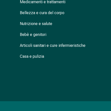
Cessazione
Medicamenti e trattamenti
del
fumo
Bellezza e cura del corpo
Vene
Nutrizione e salute
Coagulazione
del
Bebè e genitori
sangue
Disturbi
Articoli sanitari e cure infermieristiche
cardiaci
e
Casa e pulizia
nervosi
Disturbi
della
memoria
e
della
concentrazione
Allergie
e