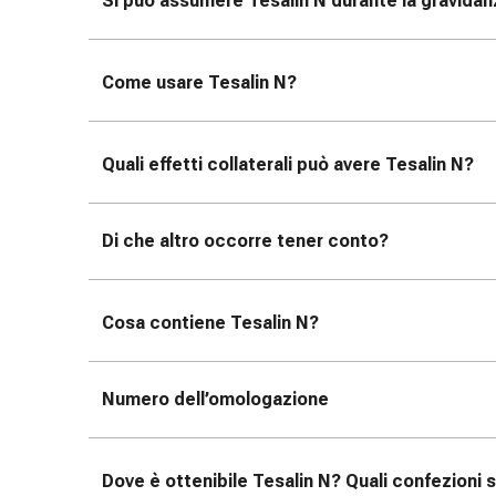
Si può assumere Tesalin
N durante la gravidan
oculare
Influenza
e
Come usare Tesalin
N?
raffreddore
Caramelle
per
Quali effetti collaterali può avere Tesalin
N?
la
tosse
Mal
Di che altro occorre tener conto?
di
gola
Influenza
Cosa contiene Tesalin
N?
e
raffreddore
Tosse
Numero dell’omologazione
Inalatori
e
accessori
Dove è ottenibile Tesalin
N? Quali confezioni s
Doccia