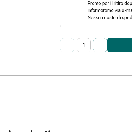
Pronto per il ritiro do
informeremo via e-mai
Nessun costo di sped
ProductDetailPage.Aria.Add
Indicare il numero di unità di questo
Ha raggiunto la quantità massima or
Al momento non abbiamo altre unità