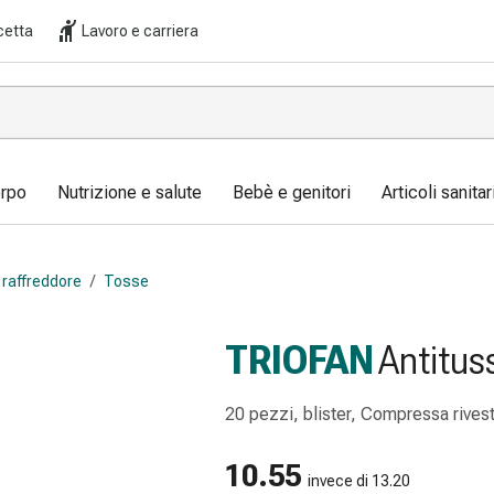
cetta
Lavoro e carriera
orpo
Nutrizione e salute
Bebè e genitori
Articoli sanita
 raffreddore
/
Tosse
TRIOFAN
Antitus
20 pezzi, blister, Compressa rivest
10.55
invece di 13.20