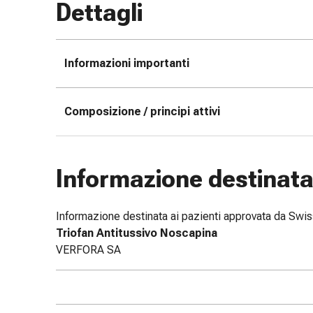
Dettagli
e
scottature
Set
Informazioni importanti
di
ricambio
Medicazioni
Composizione / principi attivi
Unguenti
e
disinfezione
delle
Informazione destinata 
ferite
Medicazioni
spray
Informazione destinata ai pazienti approvata da Sw
Suture
Triofan Antitussivo Noscapina
cutanee
VERFORA SA
adesive
e
colla