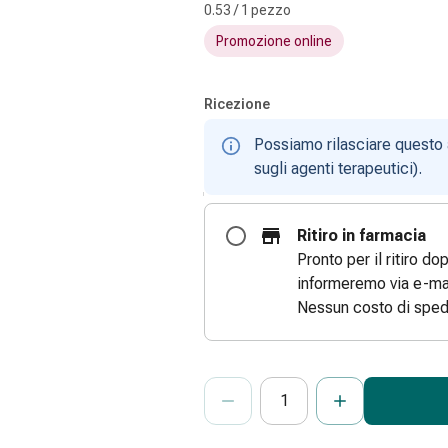
0.53 / 1 pezzo
Promozione online
Ricezione
Possiamo rilasciare questo 
sugli agenti terapeutici).
Ritiro in farmacia
Pronto per il ritiro do
informeremo via e-mai
Nessun costo di sped
ProductDetailPage.Aria.Add
Indicare il numero di unità di questo
Ha raggiunto la quantità massima or
Al momento non abbiamo altre unità