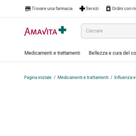
Medicamenti
Trovare una farmacia
Servizi
Ordini con ri
e
trattamenti
Lesioni
cutanee
e
cicatrici
Medicamenti e trattamenti
Bellezza e cura del c
Compresse
piegate
Bende
Pagina iniziale
/
Medicamenti e trattamenti
/
Influenza e
elastiche
Medicazioni
per
le
dita
Cerotti
di
fissaggio