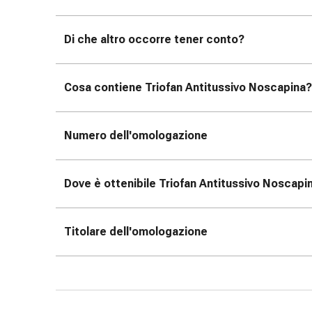
oculare
Influenza
Di che altro occorre tener conto?
e
raffreddore
Caramelle
Cosa contiene Triofan Antitussivo Noscapina?
per
la
tosse
Numero dell'omologazione
Mal
di
gola
Dove è ottenibile Triofan Antitussivo Noscapin
Influenza
e
raffreddore
Titolare dell'omologazione
Tosse
Inalatori
e
accessori
Doccia