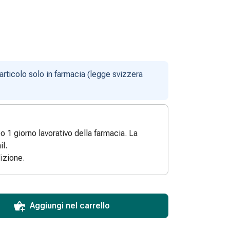
articolo solo in farmacia (legge svizzera
po 1 giorno lavorativo della farmacia. La
l.
izione.
ToCartQuantityControlInstruction
 articolo da aggiungere al carrello.
dinabile per questo articolo.
 di questo articolo in magazzino.
Aggiungi nel carrello