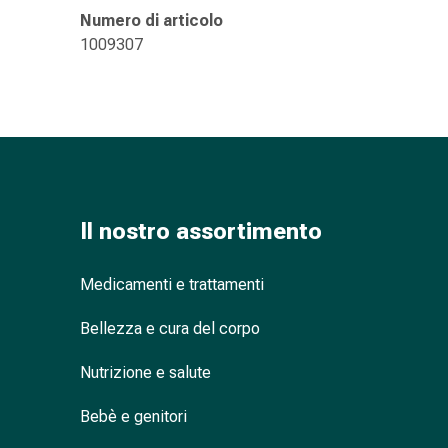
nasale
Numero di articolo
Fazzoletti
1009307
per
il
viso
Raffreddore
Cuore
e
circolazione
Il nostro assortimento
sanguigna
Cuore
Calze
Medicamenti e trattamenti
compressive
Bellezza e cura del corpo
e
di
Nutrizione e salute
sostegno
Circolazione
Bebè e genitori
sanguigna