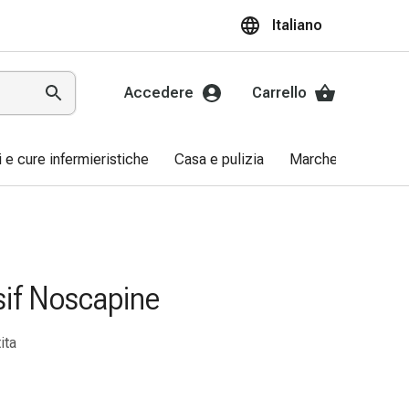
Italiano
Accedere
Carrello
ri e cure infermieristiche
Casa e pulizia
Marche
Promo
sif Noscapine
ita