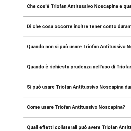
tissutale
Che cos'è Triofan Antitussivo Noscapina e qu
Unguento
vescicante
Tamponi
Di che cosa occorre inoltre tener conto duran
medicali
Occhi
e
Quando non si può usare Triofan Antitussivo 
orecchie
Dolore
all'orecchio
Quando è richiesta prudenza nell'uso di Triof
Igiene
dell'orecchio
Gocce
Si può usare Triofan Antitussivo Noscapina dur
oftalmiche
Infiammazione
oculare
Come usare Triofan Antitussivo Noscapina?
Medicazioni
oftalmiche
Igiene
Quali effetti collaterali può avere Triofan Ant