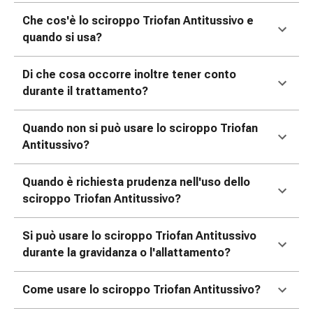
oculare
Che cos'è lo sciroppo Triofan Antitussivo e
Influenza
quando si usa?
e
raffreddore
Caramelle
Di che cosa occorre inoltre tener conto
per
durante il trattamento?
la
tosse
Quando non si può usare lo sciroppo Triofan
Mal
Antitussivo?
di
gola
Quando è richiesta prudenza nell'uso dello
Influenza
sciroppo Triofan Antitussivo?
e
raffreddore
Si può usare lo sciroppo Triofan Antitussivo
Tosse
durante la gravidanza o l'allattamento?
Inalatori
e
Come usare lo sciroppo Triofan Antitussivo?
accessori
Doccia