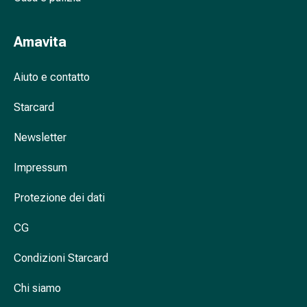
Antiallergico
La
pelle
Amavita
Naso
Stomaco
Aiuto e contatto
e
intestino
Starcard
Diarrea
Newsletter
Bruciore
di
Impressum
stomaco
Emorroidi
Protezione dei dati
Nausea
e
CG
vomito
Digestione,
Condizioni Starcard
flatulenza
e
Chi siamo
gonfiore