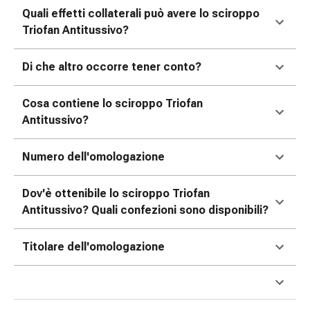
nasale
Quali effetti collaterali può avere lo sciroppo
Fazzoletti
Triofan Antitussivo?
per
il
Di che altro occorre tener conto?
viso
Raffreddore
Cosa contiene lo sciroppo Triofan
Cuore
Antitussivo?
e
circolazione
Numero dell'omologazione
sanguigna
Cuore
Dov'è ottenibile lo sciroppo Triofan
Calze
Antitussivo? Quali confezioni sono disponibili?
compressive
e
di
Titolare dell'omologazione
sostegno
Circolazione
sanguigna