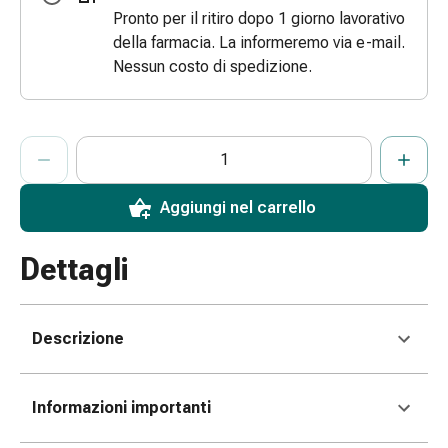
Pronto per il ritiro dopo 1 giorno lavorativo
e
della farmacia. La informeremo via e-mail.
scottature
Nessun costo di spedizione.
Set
di
ricambio
Medicazioni
ProductDetailPage.Aria.AddToCartQuantityControlInst
Indicare il numero di unità di questo articolo da aggiungere al c
Ha raggiunto la quantità massima ordinabile per questo articol
Al momento non abbiamo altre unità di questo articolo in mag
Unguenti
e
Aggiungi nel carrello
disinfezione
delle
ferite
Dettagli
Medicazioni
spray
Suture
Descrizione
cutanee
adesive
e
Informazioni importanti
colla