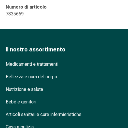
Cessazione
Numero di articolo
del
7835669
fumo
Vene
Disturbi
cardiaci
e
nervosi
Il nostro assortimento
Disturbi
della
Medicamenti e trattamenti
memoria
e
Bellezza e cura del corpo
della
Nutrizione e salute
concentrazione
Allergie
Bebè e genitori
e
febbre
Articoli sanitari e cure infermieristiche
da
fieno
Casa e pulizia