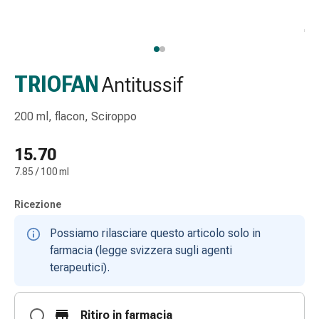
Strisce
di
garza
Bendaggi
compressivi
TRIOFAN
Antitussif
Cerotti
adesivi
200 ml, flacon, Sciroppo
Bende,
nastri
15.70
e
7.85 / 100 ml
accessori
Bende
Ricezione
e
reti
Possiamo rilasciare questo articolo solo in
tubolari
farmacia (legge svizzera sugli agenti
Materiali
terapeutici).
di
medicazione
Ritiro in farmacia
Ustioni