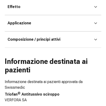
tissutale
Unguento
Effetto
vescicante
Tamponi
Applicazione
medicali
Occhi
e
Composizione / principi attivi
orecchie
Dolore
all'orecchio
Igiene
Informazione destinata ai
dell'orecchio
pazienti
Gocce
oftalmiche
Infiammazione
Informazione destinata ai pazienti approvata da
oculare
Swissmedic
Medicazioni
®
Triofan
Antitussivo sciroppo
oftalmiche
VERFORA SA
Igiene