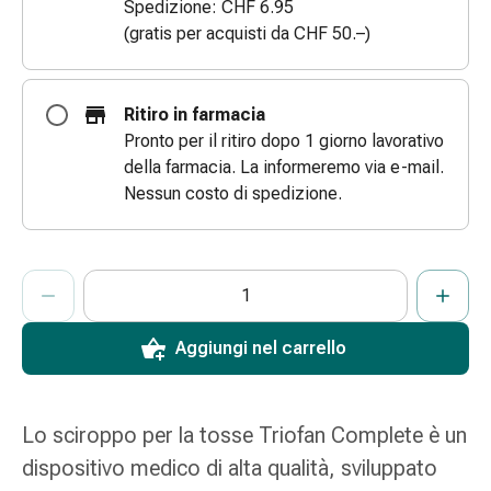
Spedizione: CHF 6.95
e
(gratis per acquisti da CHF 50.–)
scottature
Set
di
Ritiro in farmacia
ricambio
Pronto per il ritiro dopo 1 giorno lavorativo
Medicazioni
della farmacia. La informeremo via e-mail.
Unguenti
Nessun costo di spedizione.
e
disinfezione
delle
ProductDetailPage.Aria.AddToCartQuantityControlInst
Indicare il numero di unità di questo articolo da aggiungere al c
Ha raggiunto la quantità massima ordinabile per questo articol
Al momento non abbiamo altre unità di questo articolo in mag
ferite
Medicazioni
spray
Aggiungi nel carrello
Suture
cutanee
adesive
Lo sciroppo per la tosse Triofan Complete è un
e
dispositivo medico di alta qualità, sviluppato
colla