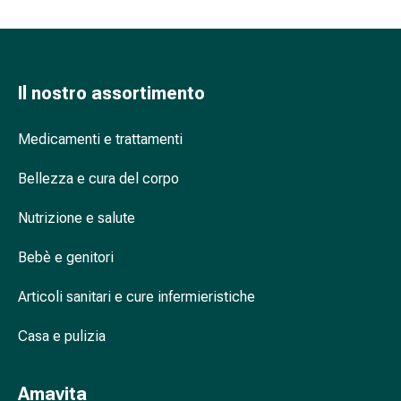
flatulenza
e
gonfiore
Costipazione
Il nostro assortimento
Condizioni
della
Medicamenti e trattamenti
pelle
Eczema
Bellezza e cura del corpo
e
prurito
Nutrizione e salute
Calli
e
Bebè e genitori
verruche
Micosi
Articoli sanitari e cure infermieristiche
di
Casa e pulizia
unghie
e
piedi
Amavita