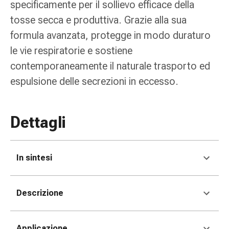
tissutale
specificamente per il sollievo efficace della
Unguento
tosse secca e produttiva. Grazie alla sua
vescicante
formula avanzata, protegge in modo duraturo
Tamponi
le vie respiratorie e sostiene
medicali
Occhi
contemporaneamente il naturale trasporto ed
e
espulsione delle secrezioni in eccesso.
orecchie
Dolore
all'orecchio
Dettagli
Igiene
dell'orecchio
Gocce
In sintesi
oftalmiche
Infiammazione
oculare
Descrizione
Medicazioni
oftalmiche
Igiene
Applicazione