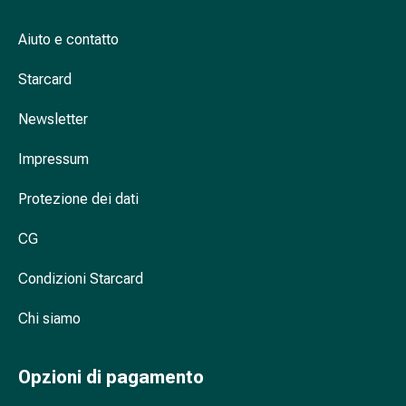
Cicatrici
Pelle
Aiuto e contatto
secca
Sudorazione
Starcard
eccessiva
Impurità
Newsletter
della
pelle
Impressum
Vesciche
da
Protezione dei dati
febbre
CG
Eruzioni
cutanee
Condizioni Starcard
Acne
Terapie
Chi siamo
naturali
Trattamento
con
Opzioni di pagamento
i