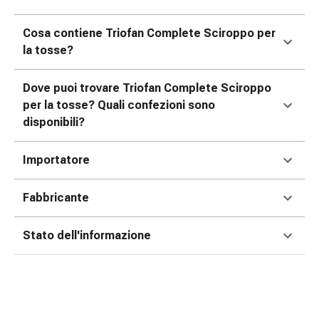
Cessazione
del
Cosa contiene Triofan Complete Sciroppo per
fumo
la tosse?
Vene
Coagulazione
del
Dove puoi trovare Triofan Complete Sciroppo
sangue
per la tosse? Quali confezioni sono
Disturbi
disponibili?
cardiaci
e
Importatore
nervosi
Disturbi
Fabbricante
della
memoria
Stato dell'informazione
e
della
concentrazione
Allergie
e