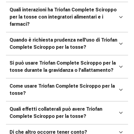
nasale
Quali interazioni ha Triofan Complete Sciroppo
Fazzoletti
per la tosse con integratori alimentari e i
per
farmaci?
il
viso
Quando è richiesta prudenza nell'uso di Triofan
Raffreddore
Complete Sciroppo per la tosse?
Cuore
e
circolazione
Si può usare Triofan Complete Sciroppo per la
sanguigna
tosse durante la gravidanza o l'allattamento?
Cuore
Calze
Come usare Triofan Complete Sciroppo per la
compressive
tosse?
e
di
Quali effetti collaterali può avere Triofan
sostegno
Complete Sciroppo per la tosse?
Circolazione
sanguigna
Di che altro occorre tener conto?