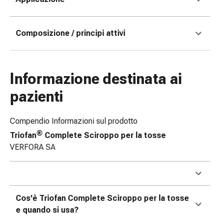
oculare
Influenza
e
Composizione / principi attivi
raffreddore
Caramelle
per
Informazione destinata ai
la
tosse
pazienti
Mal
di
Compendio Informazioni sul prodotto
gola
®
Influenza
Triofan
Complete Sciroppo per la tosse
e
VERFORA SA
raffreddore
Tosse
Inalatori
e
Cos'è Triofan Complete Sciroppo per la tosse
accessori
e quando si usa?
Doccia