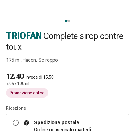
Strisce
di
garza
Bendaggi
compressivi
TRIOFAN
Complete sirop contre
Cerotti
toux
adesivi
Bende,
175 ml, flacon, Sciroppo
nastri
e
12.40
accessori
invece di 15.50
Bende
7.09 / 100 ml
e
Promozione online
reti
tubolari
Ricezione
Materiali
di
Spedizione postale
medicazione
Ordine consegnato martedì.
Ustioni