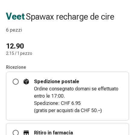
Strisce
di
Veet
Spawax recharge de cire
garza
Bendaggi
6 pezzi
compressivi
Cerotti
12.90
adesivi
2.15 / 1 pezzo
Bende,
nastri
Ricezione
e
accessori
Spedizione postale
Bende
Ordine consegnato domani se effettuato
e
entro le 17:00.
reti
Spedizione: CHF 6.95
tubolari
(gratis per acquisti da CHF 50.–)
Materiali
di
medicazione
Ritiro in farmacia
Ustioni