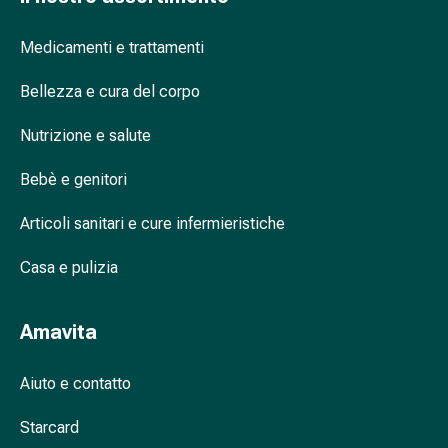
oculare
Influenza
Medicamenti e trattamenti
e
raffreddore
Bellezza e cura del corpo
Caramelle
per
Nutrizione e salute
la
tosse
Bebè e genitori
Mal
Articoli sanitari e cure infermieristiche
di
gola
Casa e pulizia
Influenza
e
raffreddore
Amavita
Tosse
Inalatori
Aiuto e contatto
e
accessori
Starcard
Doccia