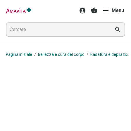
Medicamenti
Menu
e
trattamenti
Lesioni
cutanee
e
cicatrici
Pagina iniziale
/
Bellezza e cura del corpo
/
Rasatura e depilazion
Compresse
piegate
Bende
elastiche
Medicazioni
per
le
dita
Cerotti
di
fissaggio