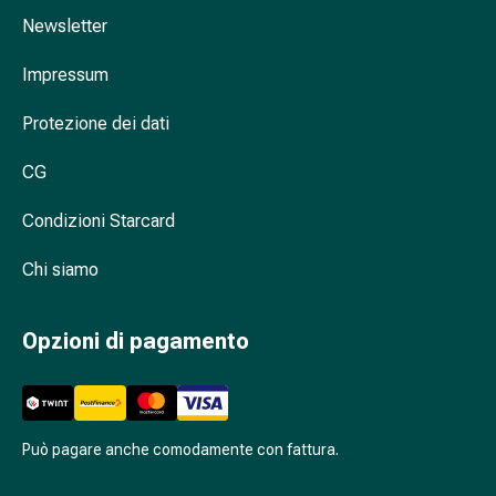
nasale
Newsletter
Fazzoletti
per
Impressum
il
Protezione dei dati
viso
Raffreddore
CG
Cuore
e
Condizioni Starcard
circolazione
sanguigna
Chi siamo
Cuore
Calze
Opzioni di pagamento
compressive
e
di
sostegno
Circolazione
Può pagare anche comodamente con fattura.
sanguigna