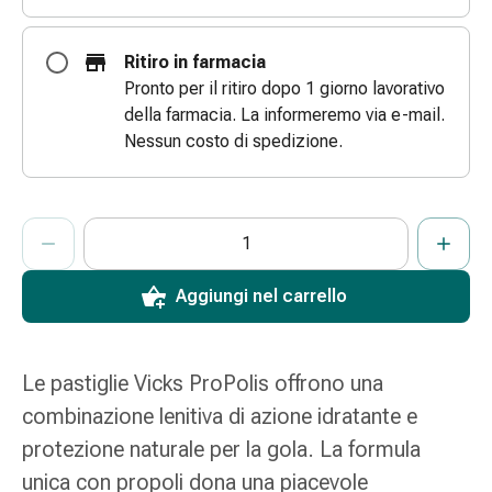
e
scottature
Ritiro in farmacia
Set
Pronto per il ritiro dopo 1 giorno lavorativo
di
della farmacia. La informeremo via e-mail.
ricambio
Nessun costo di spedizione.
Medicazioni
Unguenti
e
ProductDetailPage.Aria.AddToCartQuantityControlInst
Indicare il numero di unità di questo articolo da aggiungere al c
Ha raggiunto la quantità massima ordinabile per questo articol
Al momento non abbiamo altre unità di questo articolo in mag
disinfezione
delle
ferite
Aggiungi nel carrello
Medicazioni
spray
Suture
Le pastiglie Vicks ProPolis offrono una
cutanee
combinazione lenitiva di azione idratante e
adesive
e
protezione naturale per la gola. La formula
colla
unica con propoli dona una piacevole