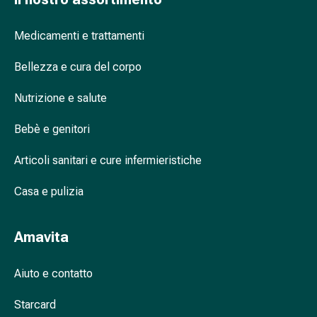
Cessazione
del
Medicamenti e trattamenti
fumo
Vene
Bellezza e cura del corpo
Disturbi
cardiaci
Nutrizione e salute
e
nervosi
Bebè e genitori
Disturbi
della
Articoli sanitari e cure infermieristiche
memoria
e
Casa e pulizia
della
concentrazione
Amavita
Allergie
e
Aiuto e contatto
febbre
da
Starcard
fieno