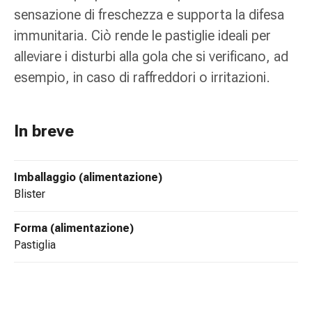
tissutale
sensazione di freschezza e supporta la difesa
Unguento
immunitaria. Ciò rende le pastiglie ideali per
vescicante
Tamponi
alleviare i disturbi alla gola che si verificano, ad
medicali
esempio, in caso di raffreddori o irritazioni.
Occhi
e
orecchie
In breve
Dolore
all'orecchio
Igiene
Imballaggio (alimentazione)
dell'orecchio
blister
Gocce
oftalmiche
Forma (alimentazione)
Infiammazione
pastiglia
oculare
Medicazioni
oftalmiche
Igiene