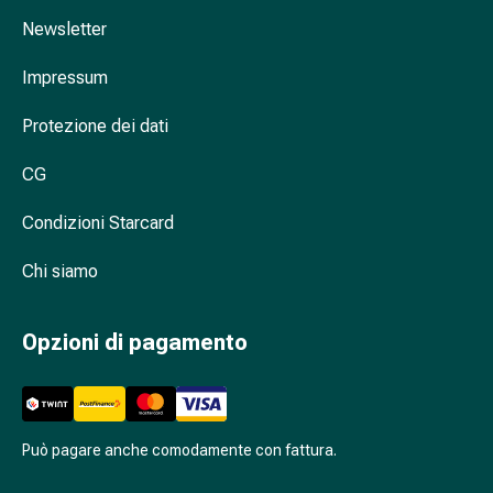
Antiallergico
Newsletter
La
pelle
Impressum
Naso
Stomaco
Protezione dei dati
e
intestino
CG
Diarrea
Condizioni Starcard
Bruciore
di
Chi siamo
stomaco
Emorroidi
Nausea
Opzioni di pagamento
e
vomito
Digestione,
flatulenza
Può pagare anche comodamente con fattura.
e
gonfiore