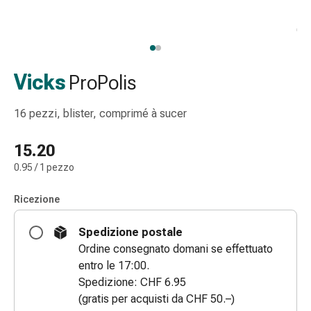
Strisce
di
garza
Bendaggi
compressivi
Vicks
ProPolis
Cerotti
adesivi
16 pezzi, blister, comprimé à sucer
Bende,
nastri
15.20
e
0.95 / 1 pezzo
accessori
Bende
Ricezione
e
reti
Spedizione postale
tubolari
Ordine consegnato domani se effettuato
Materiali
entro le 17:00.
di
Spedizione: CHF 6.95
medicazione
(gratis per acquisti da CHF 50.–)
Ustioni