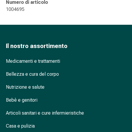
Numero di articolo
nasale
1004695
Fazzoletti
per
il
viso
Raffreddore
Il nostro assortimento
Cuore
e
Medicamenti e trattamenti
circolazione
sanguigna
Bellezza e cura del corpo
Cuore
Calze
Nutrizione e salute
compressive
e
Bebè e genitori
di
sostegno
Articoli sanitari e cure infermieristiche
Circolazione
sanguigna
Casa e pulizia