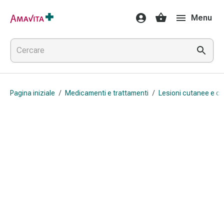
Medicamenti
Menu
e
trattamenti
Lesioni
cutanee
e
cicatrici
Pagina iniziale
/
Medicamenti e trattamenti
/
Lesioni cutanee e cic
Compresse
piegate
Bende
elastiche
Medicazioni
per
le
dita
Cerotti
di
fissaggio