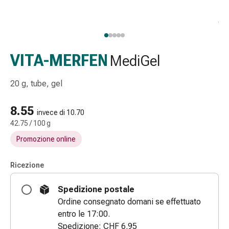
Strisce
di
garza
Bendaggi
compressivi
VITA-MERFEN
MediGel
Cerotti
adesivi
20 g, tube, gel
Bende,
nastri
8.55
invece di 10.70
e
42.75 / 100 g
accessori
Promozione online
Bende
e
reti
Ricezione
tubolari
Spedizione postale
Materiali
Ordine consegnato domani se effettuato
di
entro le 17:00.
medicazione
Spedizione: CHF 6.95
Ustioni