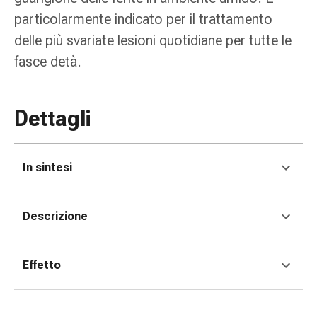
tissutale
particolarmente indicato per il trattamento
Unguento
vescicante
delle più svariate lesioni quotidiane per tutte le
Tamponi
fasce detà.
medicali
Occhi
e
Dettagli
orecchie
Dolore
all'orecchio
In sintesi
Igiene
dell'orecchio
Gocce
Descrizione
oftalmiche
Infiammazione
oculare
Effetto
Medicazioni
oftalmiche
Igiene