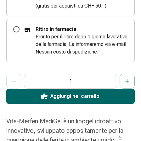
(gratis per acquisti da CHF 50.–)
e
scottature
Set
di
Ritiro in farmacia
ricambio
Pronto per il ritiro dopo 1 giorno lavorativo
Medicazioni
della farmacia. La informeremo via e-mail.
Unguenti
Nessun costo di spedizione.
e
disinfezione
delle
ProductDetailPage.Aria.AddToCartQuantityControlInst
Indicare il numero di unità di questo articolo da aggiungere al c
Ha raggiunto la quantità massima ordinabile per questo articol
Al momento non abbiamo altre unità di questo articolo in mag
ferite
Medicazioni
Aggiungi nel carrello
spray
Suture
cutanee
adesive
Vita-Merfen MediGel è un lipogel idroattivo
e
innovativo, sviluppato appositamente per la
colla
guarigione delle ferite in ambiente umido. È