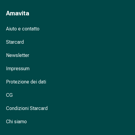
Cessazione
del
Amavita
fumo
Vene
Aiuto e contatto
Coagulazione
del
Starcard
sangue
Disturbi
Newsletter
cardiaci
e
Impressum
nervosi
Disturbi
Protezione dei dati
della
memoria
CG
e
Condizioni Starcard
della
concentrazione
Chi siamo
Allergie
e