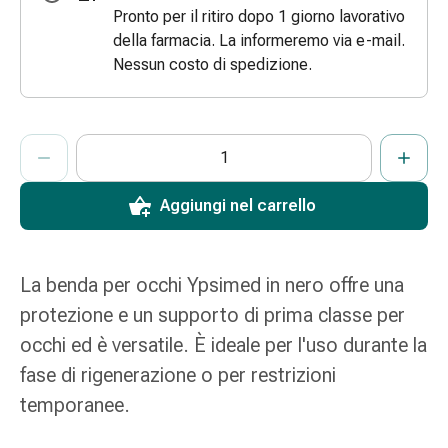
Pronto per il ritiro dopo 1 giorno lavorativo
e
della farmacia. La informeremo via e-mail.
scottature
Nessun costo di spedizione.
Set
di
ricambio
ProductDetailPage.Aria.AddToCartQuantityControlInst
Medicazioni
Indicare il numero di unità di questo articolo da aggiungere al c
Ha raggiunto la quantità massima ordinabile per questo articol
Al momento non abbiamo altre unità di questo articolo in mag
Unguenti
e
Aggiungi nel carrello
disinfezione
delle
ferite
La benda per occhi Ypsimed in nero offre una
Medicazioni
spray
protezione e un supporto di prima classe per
Suture
occhi ed è versatile. È ideale per l'uso durante la
cutanee
fase di rigenerazione o per restrizioni
adesive
temporanee.
e
colla