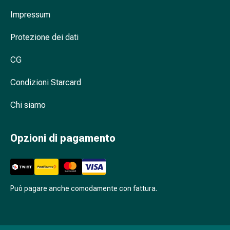
Cessazione
del
Impressum
fumo
Protezione dei dati
Vene
Disturbi
CG
cardiaci
e
Condizioni Starcard
nervosi
Disturbi
Chi siamo
della
memoria
Opzioni di pagamento
e
della
concentrazione
Allergie
e
Può pagare anche comodamente con fattura.
febbre
da
fieno