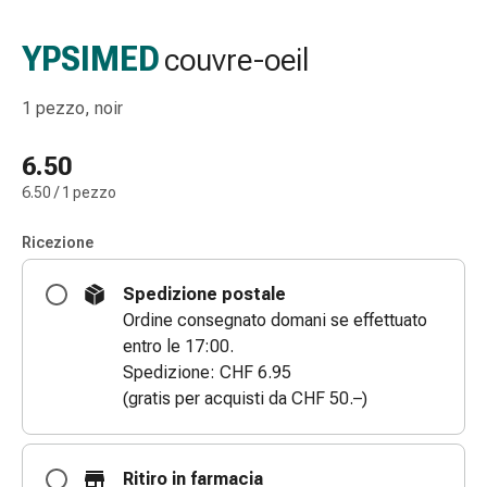
Strisce
di
YPSIMED
couvre-oeil
garza
Bendaggi
1 pezzo, noir
compressivi
Cerotti
6.50
adesivi
6.50 / 1 pezzo
Bende,
nastri
Ricezione
e
accessori
Spedizione postale
Bende
Ordine consegnato domani se effettuato
e
entro le 17:00.
reti
Spedizione: CHF 6.95
tubolari
(gratis per acquisti da CHF 50.–)
Materiali
di
medicazione
Ritiro in farmacia
Ustioni