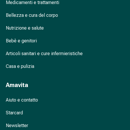
Medicamenti e trattamenti
nasale
Fazzoletti
Bellezza e cura del corpo
per
il
Nutrizione e salute
viso
Raffreddore
Bebè e genitori
Cuore
Articoli sanitari e cure infermieristiche
e
circolazione
Casa e pulizia
sanguigna
Cuore
Calze
Amavita
compressive
e
Aiuto e contatto
di
sostegno
Starcard
Circolazione
sanguigna
Newsletter