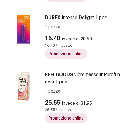
oculare
Influenza
DUREX
Intense Delight 1 pce
e
raffreddore
1 pezzo
Caramelle
16.40
invece di 20.50
per
16.40 / 1 pezzo
la
tosse
Promozione online
Mal
di
FEELGOODS
vibromasseur Purefun
gola
rosa 1 pce
Influenza
e
1 pezzo
raffreddore
25.55
invece di 31.95
Tosse
25.55 / 1 pezzo
Inalatori
Promozione online
e
accessori
Doccia