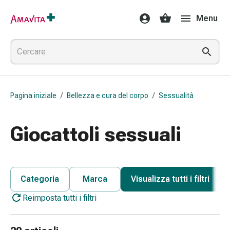
Medicamenti
Menu
e
trattamenti
Lesioni
cutanee
e
cicatrici
Pagina iniziale
/
Bellezza e cura del corpo
/
Sessualità
Compresse
piegate
Bende
Giocattoli sessuali
elastiche
Medicazioni
per
le
Categoria
Marca
Visualizza tutti i filtri
dita
Reimposta tutti i filtri
Cerotti
di
fissaggio