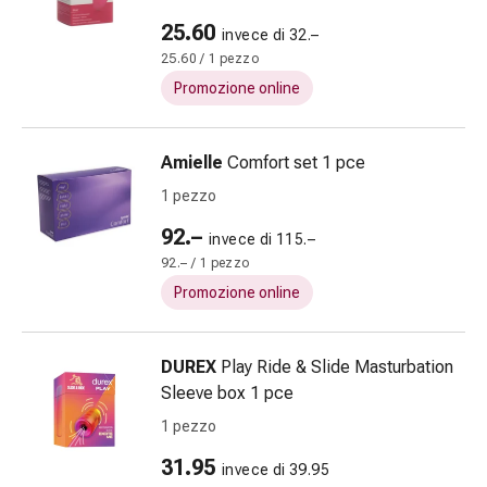
flatulenza
25.60
invece di 32.–
e
25.60 / 1 pezzo
gonfiore
Promozione online
Costipazione
Condizioni
della
Amielle
Comfort set 1 pce
pelle
1 pezzo
Eczema
e
92.–
invece di 115.–
prurito
92.– / 1 pezzo
Calli
Promozione online
e
verruche
Micosi
DUREX
Play Ride & Slide Masturbation
di
Sleeve box 1 pce
unghie
1 pezzo
e
piedi
31.95
invece di 39.95