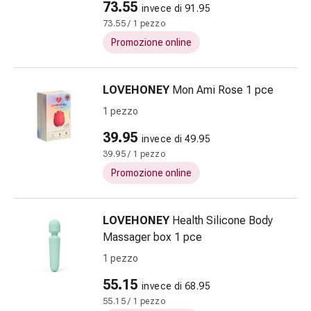
73.55
invece di 91.95
e
73.55 / 1 pezzo
scottature
Promozione online
Set
di
ricambio
LOVEHONEY
Mon Ami Rose 1 pce
Medicazioni
1 pezzo
Unguenti
e
39.95
invece di 49.95
disinfezione
39.95 / 1 pezzo
delle
Promozione online
ferite
Medicazioni
spray
LOVEHONEY
Health Silicone Body
Suture
Massager box 1 pce
cutanee
1 pezzo
adesive
e
55.15
invece di 68.95
colla
55.15 / 1 pezzo