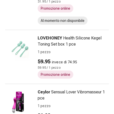
Cicatrici
31.95 / 1 pezzo
Pelle
Promozione online
secca
Sudorazione
Al momento non disponibile
eccessiva
Impurità
della
LOVEHONEY
Health Silicone Kegel
pelle
Toning Set box 1 pce
Vesciche
1 pezzo
da
59.95
febbre
invece di 74.95
Eruzioni
59.95 / 1 pezzo
cutanee
Promozione online
Acne
Terapie
Ceylor
Sensual Lover Vibromasseur 1
naturali
pce
Trattamento
con
1 pezzo
i