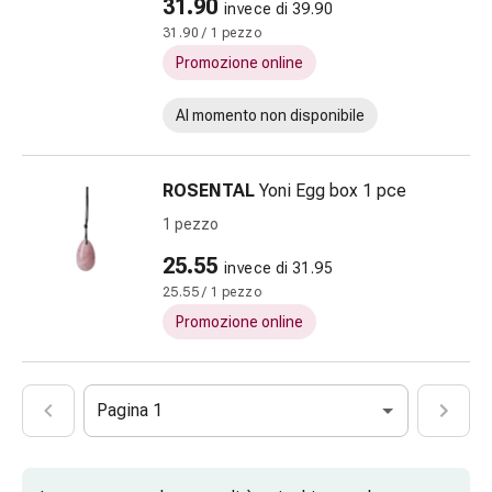
31.90
invece di 39.90
fiori
31.90 / 1 pezzo
di
Bach
Promozione online
Gemmoterapia
Omeopatia
Al momento non disponibile
Fitoterapia
Sali
ROSENTAL
Yoni Egg box 1 pce
di
Schüssler
1 pezzo
Prodotti
25.55
invece di 31.95
spagirici
25.55 / 1 pezzo
Medicine
Promozione online
antroposofiche
Reni,
vescica
e
Pagina 1
prostata
Disturbi
urinari