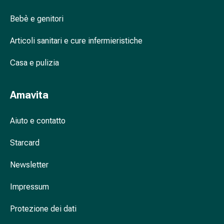
e
articolari
Bebè e genitori
Trattamento
del
Articoli sanitari e cure infermieristiche
dolore
Terapia
Casa e pulizia
del
freddo
Amavita
Terapia
del
Aiuto e contatto
calore
Nervosismo
Starcard
e
sonno
Newsletter
Tranquillanti
Sbalzi
Impressum
d'umore
Disturbi
Protezione dei dati
del