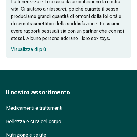
La tenerezza e la sessualità arricchiscono la nostra
Prostata
vita. Ci aiutano a rilassarci, poiché durante il sesso
Disturbi
produciamo grandi quantità di ormoni della felicità e
ai
di neurotrasmettitori della soddisfazione. Possiamo
reni
avere rapporti sessuali sia con un partner che con noi
e
stessi. Alcune persone adorano i loro sex toys.
alla
Visualizza di più
vescica
Quali sono le differenze tra i vari sex toy?
Dolore
Cosa si intende per sex toy, giocattoli
e
erotici e giocattoli sessuali?
febbre
Mal
Vibratori per principianti: a cosa devo
di
Il nostro assortimento
prestare attenzione al momento
testa
dell’acquisto?
ed
Medicamenti e trattamenti
emicrania
Qual è la scatola più adatta per riporre i
Antidolorifici
sex toy?
Bellezza e cura del corpo
Dolori
muscolari
Nutrizione e salute