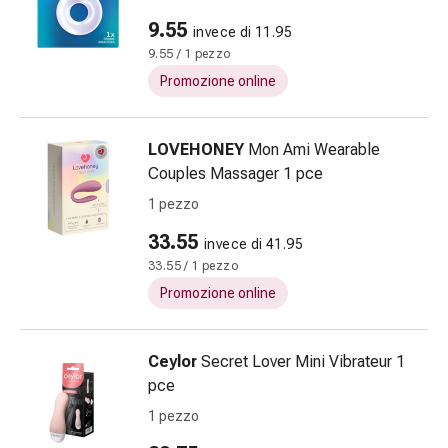
Cessazione
del
9.55
invece di 11.95
fumo
9.55 / 1 pezzo
Vene
Promozione online
Coagulazione
del
sangue
LOVEHONEY
Mon Ami Wearable
Disturbi
Couples Massager 1 pce
cardiaci
1 pezzo
e
33.55
nervosi
invece di 41.95
Disturbi
33.55 / 1 pezzo
della
Promozione online
memoria
e
Ceylor
Secret Lover Mini Vibrateur 1
della
pce
concentrazione
Allergie
1 pezzo
e