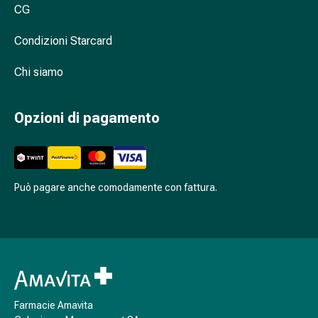
sonno
CG
Russamento
Condizioni Starcard
Vie
respiratorie
Chi siamo
Preparati
nasali
Problemi
Opzioni di pagamento
respiratori
Infezione
Varicella
Metabolismo
Può pagare anche comodamente con fattura.
Osteoporosi
Insetti
e
parassiti
Protezione
contro
zanzare
Farmacie Amavita
e