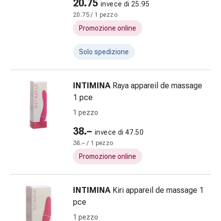
20.75
invece di 25.95
febbre
20.75 / 1 pezzo
da
fieno
Promozione online
Antiallergico
La
Solo spedizione
pelle
Naso
INTIMINA
Raya appareil de massage
Stomaco
1 pce
e
intestino
1 pezzo
Diarrea
38.–
invece di 47.50
Bruciore
38.– / 1 pezzo
di
Promozione online
stomaco
Emorroidi
Nausea
INTIMINA
Kiri appareil de massage 1
e
pce
vomito
1 pezzo
Digestione,