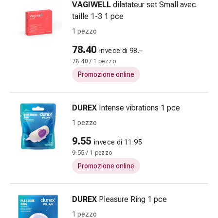
VAGIWELL
dilatateur set Small avec
nasale
taille 1-3 1 pce
Fazzoletti
1 pezzo
per
il
78.40
invece di 98.–
viso
78.40 / 1 pezzo
Raffreddore
Promozione online
Cuore
e
circolazione
DUREX
Intense vibrations 1 pce
sanguigna
1 pezzo
Cuore
Calze
9.55
invece di 11.95
compressive
9.55 / 1 pezzo
e
Promozione online
di
sostegno
Circolazione
DUREX
Pleasure Ring 1 pce
sanguigna
1 pezzo