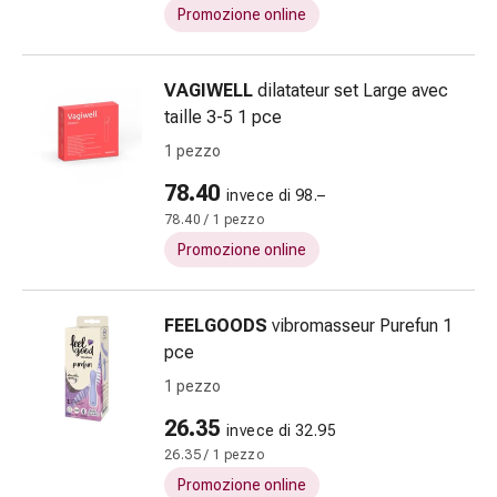
tissutale
Promozione online
Unguento
vescicante
Tamponi
VAGIWELL
dilatateur set Large avec
medicali
taille 3-5 1 pce
Occhi
1 pezzo
e
orecchie
78.40
invece di 98.–
Dolore
78.40 / 1 pezzo
all'orecchio
Promozione online
Igiene
dell'orecchio
Gocce
FEELGOODS
vibromasseur Purefun 1
oftalmiche
pce
Infiammazione
1 pezzo
oculare
26.35
Medicazioni
invece di 32.95
oftalmiche
26.35 / 1 pezzo
Igiene
Promozione online