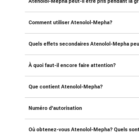
colle
Atenolol-Mepha peut-il être pris pendant la g
tissulaire
Pommade
Comment utiliser Atenolol-Mepha?
vésicante
Tampons
médicaux
Quels effets secondaires Atenolol-Mepha peu
Yeux
et
oreilles
À quoi faut-il encore faire attention?
Douleurs
auriculaires
Hygiène
Que contient Atenolol-Mepha?
des
oreilles
Gouttes
Numéro d'autorisation
ophtalmiques
Inflammation
oculaire
Où obtenez-vous Atenolol-Mepha? Quels sont 
Pansements