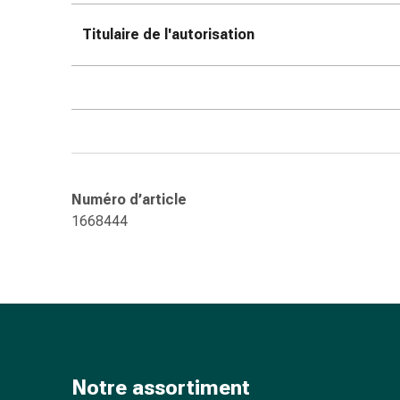
ophtalmiques
Hygiène
Titulaire de l'autorisation
oculaire
Grippe
et
refroidissement
Bonbons
contre
la
Numéro d’article
toux
1668444
Mal
de
gorge
Grippe
et
refroidissement
Toux
Inhalateurs
Notre assortiment
et