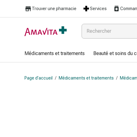
Médicaments
Trouver une pharmacie
Services
Command
et
traitements
Lésions
cutanées
et
cicatrisation
Médicaments et traitements
Beauté et soins du 
Compresses
pliées
Bandes
Page d’accueil
/
Médicaments et traitements
/
Médicam
élastiques
Pansements
pour
les
doigts
Sparadraps
Bandes
de