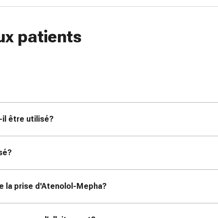
ux patients
l être utilisé?
isé?
de la prise d'Atenolol-Mepha?