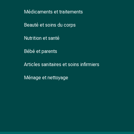
accessoires
Médicaments et traitements
Douche
nasale
Beauté et soins du corps
Mouchoirs
Rhume
Nutrition et santé
Cœur
et
Bébé et parents
circulation
sanguine
Articles sanitaires et soins infirmiers
Cœur
Bas
Ménage et nettoyage
de
compression
et
de
contention
Circulation
sanguine