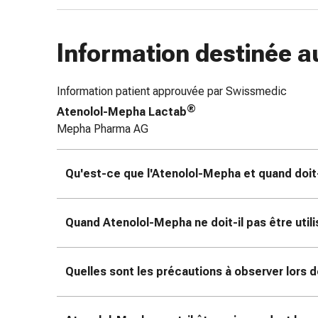
coups
de
Information destinée a
soleil
Sets
de
Information patient approuvée par Swissmedic
rechange
®
Atenolol-Mepha Lactab
Pansements
Mepha Pharma AG
Pommades
et
désinfection
Qu'est-ce que l'Atenolol-Mepha et quand doit-i
des
plaies
Pansement
Quand Atenolol-Mepha ne doit-il pas être util
spray
Sutures
cutanées
Quelles sont les précautions à observer lors 
adhésives
et