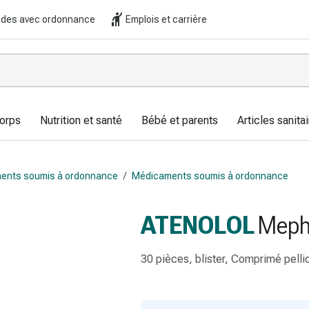
es avec ordonnance
Emplois et carrière
corps
Nutrition et santé
Bébé et parents
Articles sanitai
ents soumis à ordonnance
/
Médicaments soumis à ordonnance
ATENOLOL
Meph
30 pièces, blister, Comprimé pelli