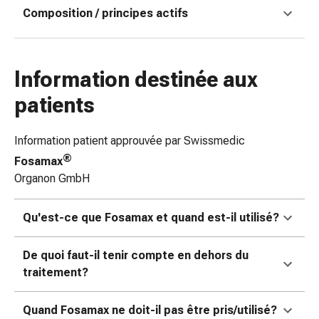
Composition / principes actifs
coups
de
soleil
Sets
Information destinée aux
de
rechange
patients
Pansements
Pommades
Information patient approuvée par Swissmedic
et
®
Fosamax
désinfection
Organon GmbH
des
plaies
Qu'est-ce que Fosamax et quand est-il utilisé?
Pansement
spray
Sutures
De quoi faut-il tenir compte en dehors du
cutanées
traitement?
adhésives
et
Quand Fosamax ne doit-il pas être pris/utilisé?