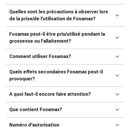
colle
tissulaire
Quelles sont les précautions à observer lors
Pommade
de la prise/de l'utilisation de Fosamax?
vésicante
Tampons
Fosamax peut-il être pris/utilisé pendant la
médicaux
grossesse ou l'allaitement?
Yeux
et
oreilles
Comment utiliser Fosamax?
Douleurs
auriculaires
Quels effets secondaires Fosamax peut-il
Hygiène
provoquer?
des
oreilles
A quoi faut-il encore faire attention?
Gouttes
ophtalmiques
Que contient Fosamax?
Inflammation
oculaire
Numéro d'autorisation
Pansements