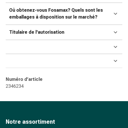
ophtalmiques
Hygiène
Où obtenez-vous Fosamax? Quels sont les
oculaire
emballages à disposition sur le marché?
Grippe
et
Titulaire de l'autorisation
refroidissement
Bonbons
contre
la
toux
Mal
de
Numéro d’article
gorge
2346234
Grippe
et
refroidissement
Toux
Inhalateurs
Notre assortiment
et