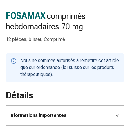
gaze
Bandes
FOSAMAX
comprimés
de
hebdomadaires 70 mg
compression
Pansements
adhésifs
12 pièces, blister, Comprimé
Bandages,
rubans
et
Nous ne sommes autorisés à remettre cet article
accessoires
que sur ordonnance (loi suisse sur les produits
Bandages
thérapeutiques).
et
filets
Détails
tubulaires
Matériel
de
pansement
Informations importantes
Brûlures
et