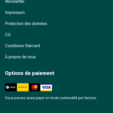
Arrêter
Newsletter
de
Impressum
fumer
Veines
Protection des données
Coagulation
sanguine
CG
Troubles
cardiaques
Conditions Starcard
et
nerveux
À propos de nous
Troubles
de
Options de paiement
la
mémoire
et
de
la
Vous pouvez aussi payer en toute commodité par facture.
concentration
Allergies