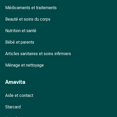
accessoires
Médicaments et traitements
Douche
nasale
Beauté et soins du corps
Mouchoirs
Rhume
Nutrition et santé
Cœur
Bébé et parents
et
circulation
Articles sanitaires et soins infirmiers
sanguine
Cœur
Ménage et nettoyage
Bas
de
compression
Amavita
et
de
Aide et contact
contention
Circulation
Starcard
sanguine