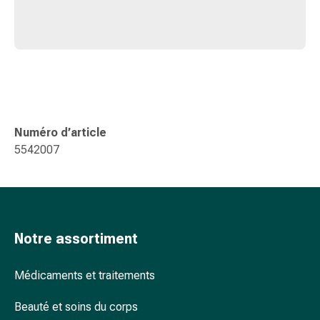
colle
tissulaire
Pommade
vésicante
Tampons
médicaux
Yeux
et
Numéro d’article
oreilles
5542007
Douleurs
auriculaires
Hygiène
des
oreilles
Notre assortiment
Gouttes
ophtalmiques
Médicaments et traitements
Inflammation
oculaire
Beauté et soins du corps
Pansements