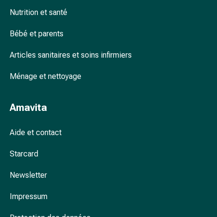
ophtalmiques
Nutrition et santé
Hygiène
oculaire
Bébé et parents
Grippe
et
Articles sanitaires et soins infirmiers
refroidissement
Bonbons
Ménage et nettoyage
contre
la
Amavita
toux
Mal
Aide et contact
de
gorge
Starcard
Grippe
et
Newsletter
refroidissement
Toux
Impressum
Inhalateurs
et