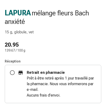
gaze
Bandes
LAPURA
mélange fleurs Bach
de
anxiété
compression
Pansements
adhésifs
15 g, globule, vet
Bandages,
rubans
20.95
et
139.67 / 100 g
accessoires
Bandages
Réception
et
filets
Retrait en pharmacie
tubulaires
Prêt à être retiré après 1 jour travaillé par
Matériel
la pharmacie. Nous vous informerons par
de
e-mail.
pansement
Aucuns frais d’envoi.
Brûlures
et