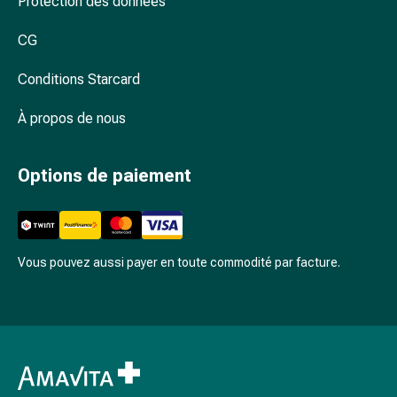
Protection des données
accessoires
Douche
CG
nasale
Conditions Starcard
Mouchoirs
Rhume
À propos de nous
Cœur
et
circulation
Options de paiement
sanguine
Cœur
Bas
de
Vous pouvez aussi payer en toute commodité par facture.
compression
et
de
contention
Circulation
sanguine