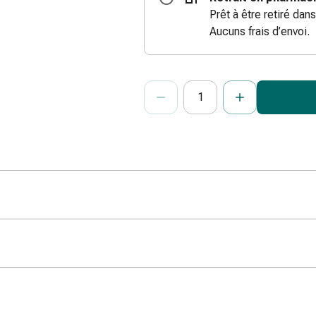
Prêt à être retiré dans
Aucuns frais d’envoi.
ProductDetailPage.Aria.Add
Indiquer le nombre d’unités de cet ar
Vous avez atteint la quantité maxi
Nous n’avons momentanément pas d’a