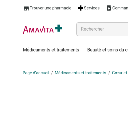
Médicaments
Trouver une pharmacie
Services
Command
et
traitements
Lésions
cutanées
et
cicatrisation
Médicaments et traitements
Beauté et soins du 
Compresses
pliées
Bandes
Page d’accueil
/
Médicaments et traitements
/
Cœur et 
élastiques
Pansements
pour
les
doigts
Sparadraps
Bandes
de