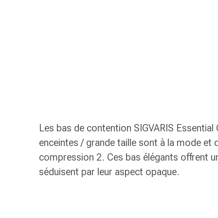
gaze
Bandes
de
compression
Pansements
adhésifs
Bandages,
rubans
et
accessoires
Bandages
Les bas de contention SIGVARIS Essential
et
enceintes / grande taille sont à la mode et 
filets
compression 2. Ces bas élégants offrent un
tubulaires
Matériel
séduisent par leur aspect opaque.
de
pansement
Brûlures
et