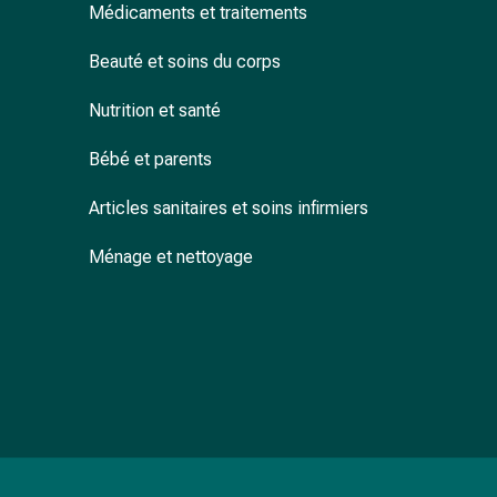
Médicaments et traitements
accessoires
Douche
Beauté et soins du corps
nasale
Mouchoirs
Nutrition et santé
Rhume
Cœur
Bébé et parents
et
circulation
Articles sanitaires et soins infirmiers
sanguine
Ménage et nettoyage
Cœur
Bas
de
compression
et
de
contention
Circulation
sanguine