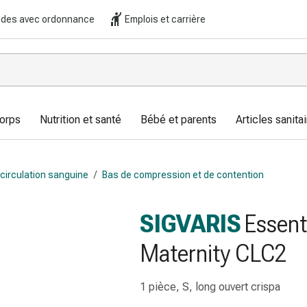
es avec ordonnance
Emplois et carrière
corps
Nutrition et santé
Bébé et parents
Articles sanitai
circulation sanguine
/
Bas de compression et de contention
SIGVARIS
Essenti
Maternity CLC2
1 pièce, S, long ouvert crispa