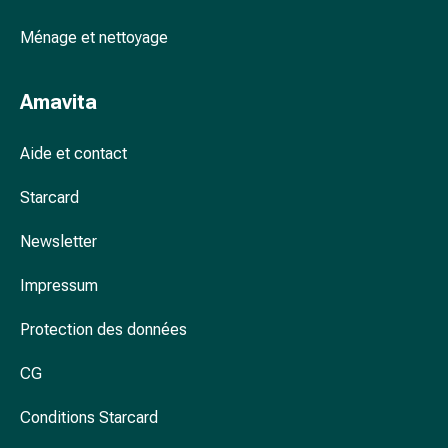
ophtalmiques
Hygiène
Ménage et nettoyage
oculaire
Grippe
Amavita
et
refroidissement
Aide et contact
Bonbons
contre
Starcard
la
toux
Newsletter
Mal
de
Impressum
gorge
Grippe
Protection des données
et
refroidissement
CG
Toux
Conditions Starcard
Inhalateurs
et