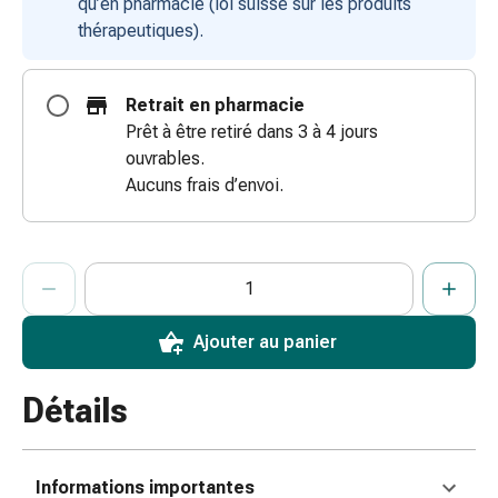
qu’en pharmacie (loi suisse sur les produits
coups
thérapeutiques).
de
soleil
Sets
Retrait en pharmacie
de
Prêt à être retiré dans 3 à 4 jours
rechange
ouvrables.
Pansements
Aucuns frais d’envoi.
Pommades
et
désinfection
ProductDetailPage.Aria.AddToCartQuantityControlInst
Indiquer le nombre d’unités de cet article à ajouter au panier.
Vous avez atteint la quantité maximale commandable pour cet 
Nous n’avons momentanément pas d’autres unités de cet artic
des
plaies
Pansement
Ajouter au panier
spray
Sutures
Détails
cutanées
adhésives
et
Informations importantes