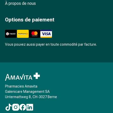
À propos de nous
accessoires
Douche
nasale
Options de paiement
Mouchoirs
Rhume
Cœur
et
Vous pouvez aussi payer en toute commodité par facture.
circulation
sanguine
Cœur
Bas
de
compression
et
Pharmacies Amavita
de
Galenicare Management SA
contention
Untermattweg 8, CH-3027 Berne
Circulation
sanguine