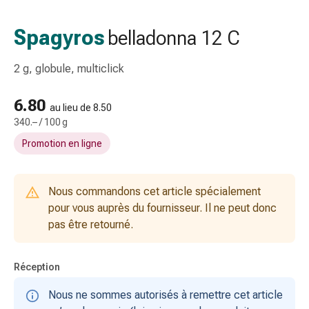
gaze
Bandes
Spagyros
belladonna 12 C
de
compression
2 g, globule, multiclick
Pansements
adhésifs
6.80
Bandages,
au lieu de 8.50
340.– / 100 g
rubans
et
Promotion en ligne
accessoires
Bandages
et
Nous commandons cet article spécialement
filets
pour vous auprès du fournisseur. Il ne peut donc
tubulaires
pas être retourné.
Matériel
de
Réception
pansement
Brûlures
Nous ne sommes autorisés à remettre cet article
et