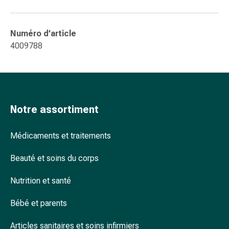
colle
tissulaire
Pommade
Numéro d’article
vésicante
4009788
Tampons
médicaux
Yeux
et
oreilles
Notre assortiment
Douleurs
auriculaires
Médicaments et traitements
Hygiène
des
Beauté et soins du corps
oreilles
Gouttes
Nutrition et santé
ophtalmiques
Inflammation
Bébé et parents
oculaire
Pansements
Articles sanitaires et soins infirmiers