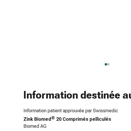
gaze
Bandes
de
compression
Pansements
adhésifs
Bandages,
rubans
et
accessoires
Bandages
et
filets
Information destinée a
tubulaires
Matériel
de
Information patient approuvée par Swissmedic
pansement
®
Zink Biomed
20 Comprimés pelliculés
Brûlures
Biomed AG
et