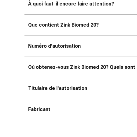
colle
À quoi faut-il encore faire attention?
tissulaire
Pommade
vésicante
Que contient Zink Biomed 20?
Tampons
médicaux
Yeux
Numéro d'autorisation
et
oreilles
Douleurs
Où obtenez-vous Zink Biomed 20? Quels sont l
auriculaires
Hygiène
Titulaire de l'autorisation
des
oreilles
Gouttes
Fabricant
ophtalmiques
Inflammation
oculaire
Pansements