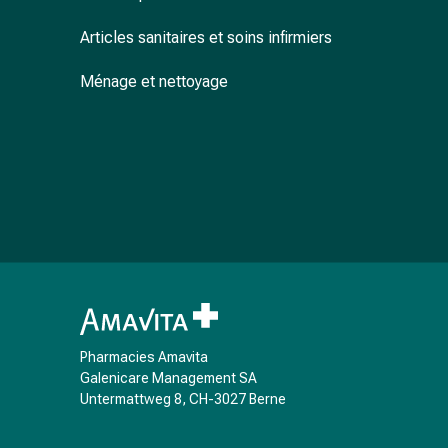
accessoires
Articles sanitaires et soins infirmiers
Douche
nasale
Ménage et nettoyage
Mouchoirs
Rhume
Cœur
et
circulation
sanguine
Cœur
Bas
de
compression
et
de
Pharmacies Amavita
contention
Galenicare Management SA
Untermattweg 8, CH-3027 Berne
Circulation
sanguine