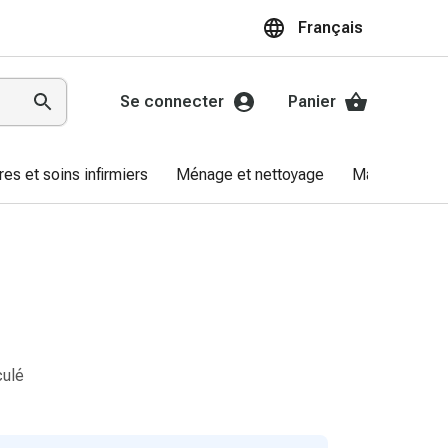
Français
Se connecter
Panier
res et soins infirmiers
Ménage et nettoyage
Marques
culé