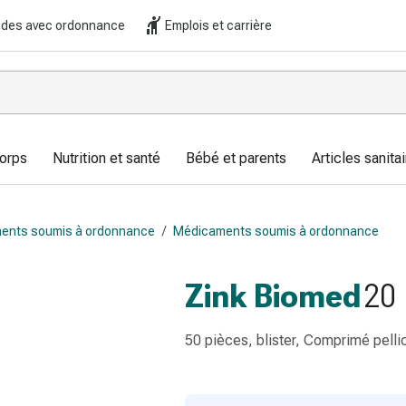
es avec ordonnance
Emplois et carrière
corps
Nutrition et santé
Bébé et parents
Articles sanitai
ents soumis à ordonnance
/
Médicaments soumis à ordonnance
Zink Biomed
20
50 pièces, blister, Comprimé pelli