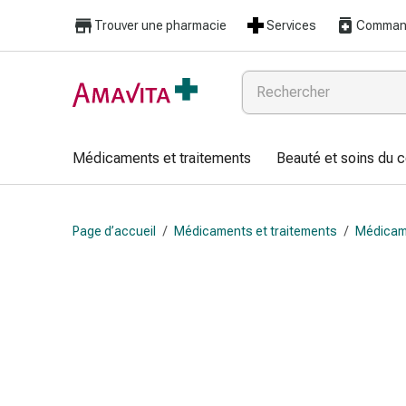
Médicaments
Trouver une pharmacie
Services
Command
et
traitements
Lésions
cutanées
et
cicatrisation
Médicaments et traitements
Beauté et soins du 
Compresses
pliées
Bandes
Page d’accueil
/
Médicaments et traitements
/
Médicam
élastiques
Pansements
pour
les
doigts
Sparadraps
Bandes
de