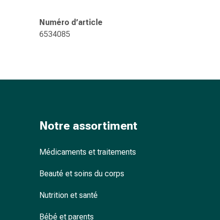
ophtalmiques
Hygiène
Numéro d’article
oculaire
6534085
Grippe
et
refroidissement
Bonbons
contre
la
toux
Mal
Notre assortiment
de
gorge
Médicaments et traitements
Grippe
et
Beauté et soins du corps
refroidissement
Toux
Nutrition et santé
Inhalateurs
Bébé et parents
et