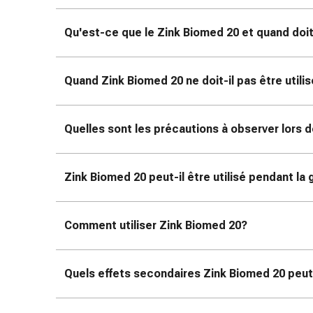
coups
de
Qu'est-ce que le Zink Biomed 20 et quand doit-i
soleil
Sets
de
Quand Zink Biomed 20 ne doit-il pas être utili
rechange
Pansements
Quelles sont les précautions à observer lors d
Pommades
et
désinfection
Zink Biomed 20 peut-il être utilisé pendant la
des
plaies
Pansement
Comment utiliser Zink Biomed 20?
spray
Sutures
cutanées
Quels effets secondaires Zink Biomed 20 peut
adhésives
et