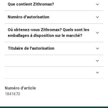
ophtalmiques
Que contient Zithromax?
Hygiène
oculaire
Numéro d'autorisation
Grippe
et
Où obtenez-vous Zithromax? Quels sont les
refroidissement
emballages à disposition sur le marché?
Bonbons
contre
Titulaire de l'autorisation
la
toux
Mal
de
gorge
Grippe
et
Numéro d’article
refroidissement
1841670
Toux
Inhalateurs
et