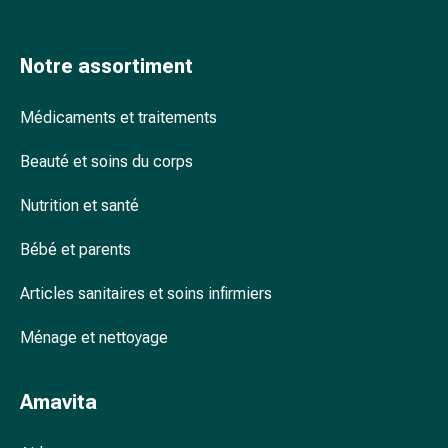
accessoires
Douche
Notre assortiment
nasale
Mouchoirs
Rhume
Médicaments et traitements
Cœur
Beauté et soins du corps
et
circulation
Nutrition et santé
sanguine
Cœur
Bébé et parents
Bas
de
Articles sanitaires et soins infirmiers
compression
et
Ménage et nettoyage
de
contention
Amavita
Circulation
sanguine