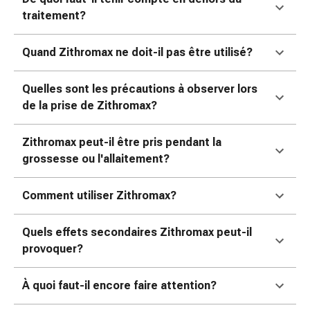
colle
traitement?
tissulaire
Pommade
vésicante
Quand Zithromax ne doit-il pas être utilisé?
Tampons
médicaux
Quelles sont les précautions à observer lors
Yeux
de la prise de Zithromax?
et
oreilles
Zithromax peut-il être pris pendant la
Douleurs
grossesse ou l'allaitement?
auriculaires
Hygiène
Comment utiliser Zithromax?
des
oreilles
Quels effets secondaires Zithromax peut-il
Gouttes
provoquer?
ophtalmiques
Inflammation
oculaire
À quoi faut-il encore faire attention?
Pansements