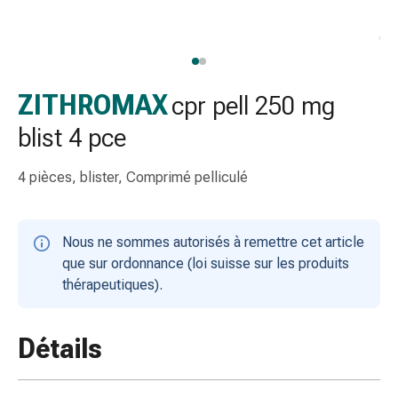
gaze
Bandes
de
compression
Pansements
ZITHROMAX
cpr pell 250 mg
adhésifs
blist 4 pce
Bandages,
rubans
4 pièces, blister, Comprimé pelliculé
et
accessoires
Bandages
Nous ne sommes autorisés à remettre cet article
et
que sur ordonnance (loi suisse sur les produits
filets
thérapeutiques).
tubulaires
Matériel
de
Détails
pansement
Brûlures
et