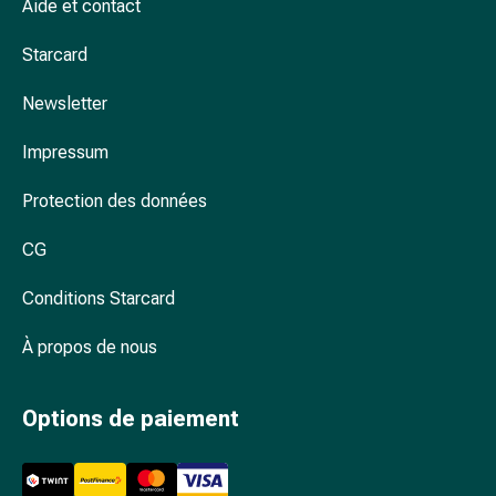
Arrêter
Aide et contact
de
Starcard
fumer
Veines
Newsletter
Troubles
cardiaques
Impressum
et
nerveux
Protection des données
Troubles
de
CG
la
mémoire
Conditions Starcard
et
À propos de nous
de
la
concentration
Options de paiement
Allergies
et
rhume