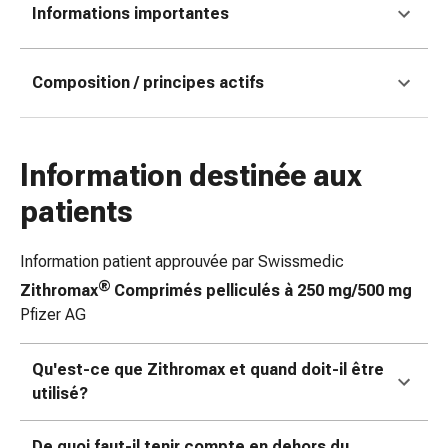
Informations importantes
coups
de
soleil
Composition / principes actifs
Sets
de
rechange
Pansements
Information destinée aux
Pommades
patients
et
désinfection
des
Information patient approuvée par Swissmedic
plaies
®
Zithromax
Comprimés pelliculés à 250 mg/500 mg
Pansement
Pfizer AG
spray
Sutures
Qu'est-ce que Zithromax et quand doit-il être
cutanées
utilisé?
adhésives
et
De quoi faut-il tenir compte en dehors du