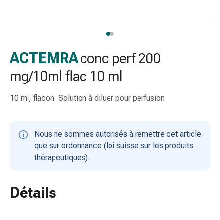
gaze
Bandes
de
compression
Pansements
ACTEMRA
conc perf 200
adhésifs
mg/10ml flac 10 ml
Bandages,
rubans
10 ml, flacon, Solution à diluer pour perfusion
et
accessoires
Bandages
Nous ne sommes autorisés à remettre cet article
et
que sur ordonnance (loi suisse sur les produits
filets
thérapeutiques).
tubulaires
Matériel
de
Détails
pansement
Brûlures
et