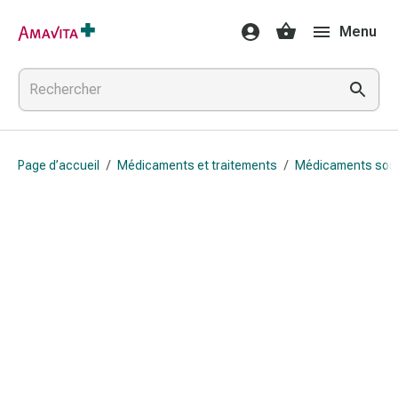
Médicaments
Menu
et
traitements
Lésions
cutanées
et
cicatrisation
Page d’accueil
/
Médicaments et traitements
/
Médicaments sou
Compresses
pliées
Bandes
élastiques
Pansements
pour
les
doigts
Sparadraps
Bandes
de