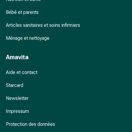
colle
tissulaire
Bébé et parents
Pommade
vésicante
Articles sanitaires et soins infirmiers
Tampons
médicaux
Ménage et nettoyage
Yeux
et
Amavita
oreilles
Douleurs
auriculaires
Aide et contact
Hygiène
Starcard
des
oreilles
Newsletter
Gouttes
ophtalmiques
Impressum
Inflammation
oculaire
Protection des données
Pansements