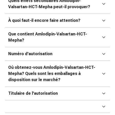
Quels effets secondaires Amlodipin-
ophtalmiques
Valsartan-HCT-Mepha peut-il provoquer?
Hygiène
oculaire
À quoi faut-il encore faire attention?
Grippe
et
refroidissement
Que contient Amlodipin-Valsartan-HCT-
Bonbons
Mepha?
contre
la
Numéro d'autorisation
toux
Mal
Où obtenez-vous Amlodipin-Valsartan-HCT-
de
Mepha? Quels sont les emballages à
gorge
disposition sur le marché?
Grippe
et
Titulaire de l'autorisation
refroidissement
Toux
Inhalateurs
et