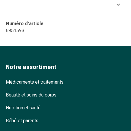
accessoires
Douche
nasale
Numéro d’article
Mouchoirs
6951593
Rhume
Cœur
et
circulation
sanguine
Notre assortiment
Cœur
Bas
Médicaments et traitements
de
compression
Beauté et soins du corps
et
de
Nutrition et santé
contention
Circulation
Bébé et parents
sanguine