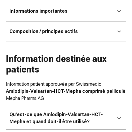
coups
Informations importantes
de
soleil
Sets
Composition / principes actifs
de
rechange
Pansements
Pommades
Information destinée aux
et
patients
désinfection
des
plaies
Information patient approuvée par Swissmedic
Pansement
Amlodipin-Valsartan-HCT-Mepha comprimé pelliculé
spray
Mepha Pharma AG
Sutures
cutanées
Qu'est-ce que Amlodipin-Valsartan-HCT-
adhésives
Mepha et quand doit-il être utilisé?
et