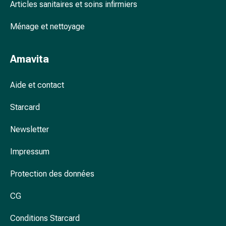
Arrêter
Articles sanitaires et soins infirmiers
de
fumer
Ménage et nettoyage
Veines
Coagulation
Amavita
sanguine
Troubles
Aide et contact
cardiaques
et
Starcard
nerveux
Troubles
Newsletter
de
la
Impressum
mémoire
et
Protection des données
de
la
CG
concentration
Conditions Starcard
Allergies