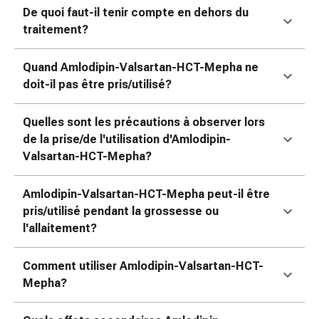
colle
De quoi faut-il tenir compte en dehors du
tissulaire
traitement?
Pommade
vésicante
Quand Amlodipin-Valsartan-HCT-Mepha ne
Tampons
doit-il pas être pris/utilisé?
médicaux
Yeux
et
Quelles sont les précautions à observer lors
oreilles
de la prise/de l'utilisation d'Amlodipin-
Douleurs
Valsartan-HCT-Mepha?
auriculaires
Hygiène
Amlodipin-Valsartan-HCT-Mepha peut-il être
des
pris/utilisé pendant la grossesse ou
oreilles
l'allaitement?
Gouttes
ophtalmiques
Comment utiliser Amlodipin-Valsartan-HCT-
Inflammation
Mepha?
oculaire
Pansements