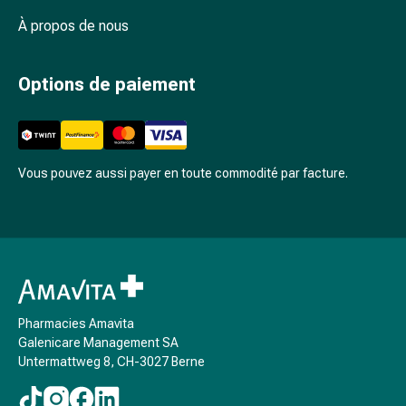
et
À propos de nous
rhume
des
foins
Options de paiement
Antiallergiques
Peau
Nez
Estomac
Vous pouvez aussi payer en toute commodité par facture.
et
intestins
Diarrhée
Brûlures
d’estomac
Hémorroïdes
Nausées
Pharmacies Amavita
et
Galenicare Management SA
vomissements
Untermattweg 8, CH-3027 Berne
Digestion,
flatulences