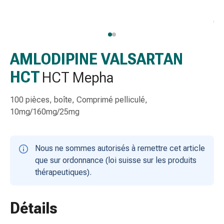
gaze
Bandes
de
compression
Pansements
AMLODIPINE VALSARTAN
adhésifs
HCT
HCT Mepha
Bandages,
rubans
100 pièces, boîte, Comprimé pelliculé,
et
10mg/160mg/25mg
accessoires
Bandages
et
Nous ne sommes autorisés à remettre cet article
filets
que sur ordonnance (loi suisse sur les produits
tubulaires
thérapeutiques).
Matériel
de
pansement
Détails
Brûlures
et