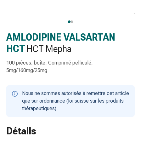
gaze
Bandes
de
compression
Pansements
AMLODIPINE VALSARTAN
adhésifs
HCT
HCT Mepha
Bandages,
rubans
100 pièces, boîte, Comprimé pelliculé,
et
5mg/160mg/25mg
accessoires
Bandages
et
Nous ne sommes autorisés à remettre cet article
filets
que sur ordonnance (loi suisse sur les produits
tubulaires
thérapeutiques).
Matériel
de
pansement
Détails
Brûlures
et