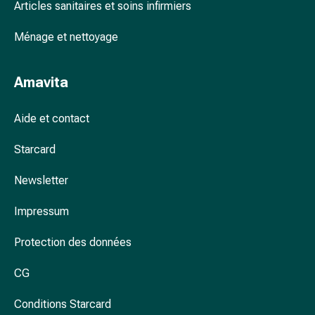
Arrêter
Articles sanitaires et soins infirmiers
de
fumer
Ménage et nettoyage
Veines
Troubles
Amavita
cardiaques
et
Aide et contact
nerveux
Troubles
Starcard
de
la
Newsletter
mémoire
et
Impressum
de
la
Protection des données
concentration
Allergies
CG
et
Conditions Starcard
rhume