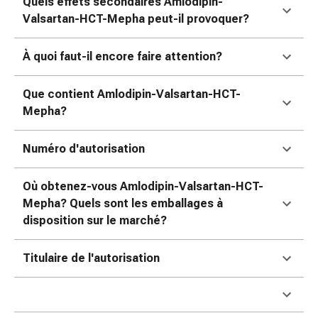
Quels effets secondaires Amlodipin-
ophtalmiques
Valsartan-HCT-Mepha peut-il provoquer?
Hygiène
oculaire
À quoi faut-il encore faire attention?
Grippe
et
refroidissement
Que contient Amlodipin-Valsartan-HCT-
Bonbons
Mepha?
contre
la
Numéro d'autorisation
toux
Mal
Où obtenez-vous Amlodipin-Valsartan-HCT-
de
Mepha? Quels sont les emballages à
gorge
disposition sur le marché?
Grippe
et
Titulaire de l'autorisation
refroidissement
Toux
Inhalateurs
et