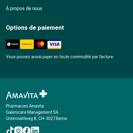
des
À propos de nous
foins
Antiallergiques
Peau
Options de paiement
Nez
Estomac
et
intestins
Vous pouvez aussi payer en toute commodité par facture.
Diarrhée
Brûlures
d’estomac
Hémorroïdes
Nausées
et
vomissements
Pharmacies Amavita
Digestion,
Galenicare Management SA
flatulences
Untermattweg 8, CH-3027 Berne
et
ballonnements