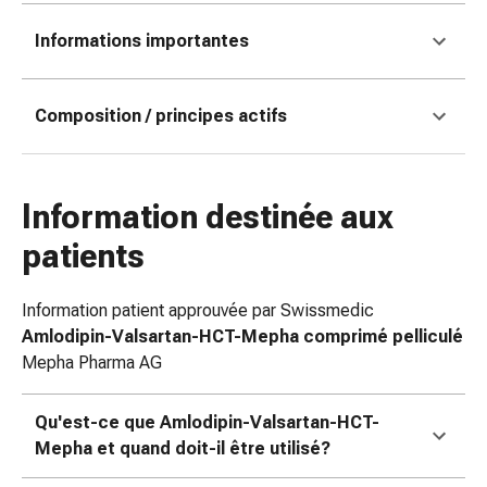
coups
Informations importantes
de
soleil
Sets
Composition / principes actifs
de
rechange
Pansements
Pommades
Information destinée aux
et
patients
désinfection
des
plaies
Information patient approuvée par Swissmedic
Pansement
Amlodipin-Valsartan-HCT-Mepha comprimé pelliculé
spray
Mepha Pharma AG
Sutures
cutanées
Qu'est-ce que Amlodipin-Valsartan-HCT-
adhésives
Mepha et quand doit-il être utilisé?
et