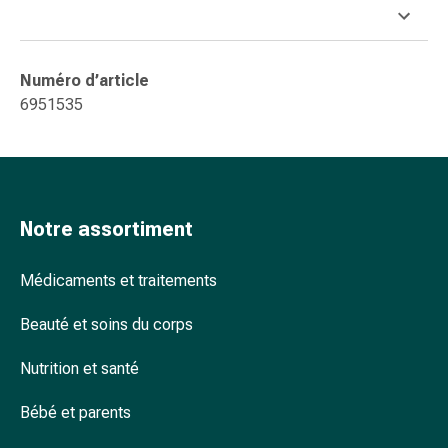
accessoires
Douche
nasale
Numéro d’article
Mouchoirs
6951535
Rhume
Cœur
et
circulation
sanguine
Notre assortiment
Cœur
Bas
Médicaments et traitements
de
compression
Beauté et soins du corps
et
de
Nutrition et santé
contention
Circulation
Bébé et parents
sanguine