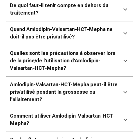
colle
De quoi faut-il tenir compte en dehors du
tissulaire
traitement?
Pommade
vésicante
Quand Amlodipin-Valsartan-HCT-Mepha ne
Tampons
doit-il pas être pris/utilisé?
médicaux
Yeux
et
Quelles sont les précautions à observer lors
oreilles
de la prise/de l'utilisation d'Amlodipin-
Douleurs
Valsartan-HCT-Mepha?
auriculaires
Hygiène
Amlodipin-Valsartan-HCT-Mepha peut-il être
des
pris/utilisé pendant la grossesse ou
oreilles
l'allaitement?
Gouttes
ophtalmiques
Comment utiliser Amlodipin-Valsartan-HCT-
Inflammation
Mepha?
oculaire
Pansements