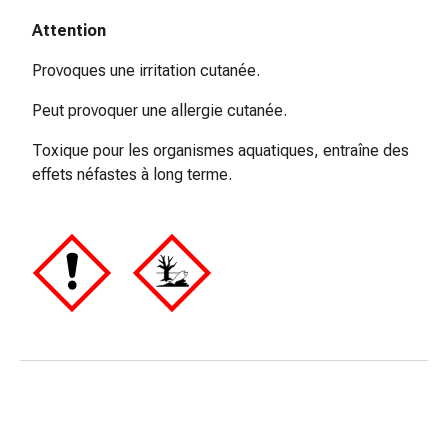
colle
tissulaire
Attention
Pommade
Provoques une irritation cutanée.
vésicante
Tampons
Peut provoquer une allergie cutanée.
médicaux
Yeux
Toxique pour les organismes aquatiques, entraîne des
et
effets néfastes à long terme.
oreilles
Douleurs
auriculaires
Hygiène
des
oreilles
Gouttes
ophtalmiques
Inflammation
oculaire
Pansements