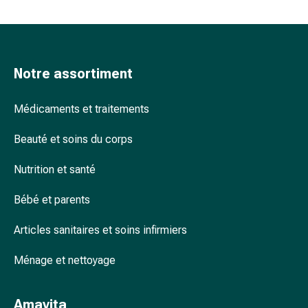
accessoires
Douche
nasale
Mouchoirs
Notre assortiment
Rhume
Cœur
Médicaments et traitements
et
circulation
Beauté et soins du corps
sanguine
Cœur
Nutrition et santé
Bas
de
Bébé et parents
compression
et
Articles sanitaires et soins infirmiers
de
Ménage et nettoyage
contention
Circulation
sanguine
Amavita