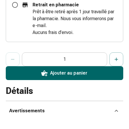
Retrait en pharmacie
coups
Prêt à être retiré après 1 jour travaillé par
de
la pharmacie. Nous vous informerons par
soleil
e-mail.
Sets
Aucuns frais d’envoi.
de
rechange
Pansements
ProductDetailPage.Aria.AddToCartQuantityControlInst
Pommades
Indiquer le nombre d’unités de cet article à ajouter au panier.
Vous avez atteint la quantité maximale commandable pour cet 
Nous n’avons momentanément pas d’autres unités de cet artic
et
désinfection
Ajouter au panier
des
plaies
Pansement
Détails
spray
Sutures
cutanées
Avertissements
adhésives
et