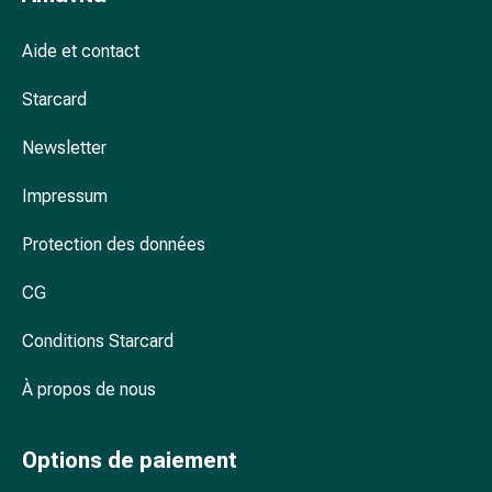
Arrêter
de
Aide et contact
fumer
Veines
Starcard
Troubles
cardiaques
Newsletter
et
nerveux
Impressum
Troubles
de
Protection des données
la
CG
mémoire
et
Conditions Starcard
de
la
À propos de nous
concentration
Allergies
et
Options de paiement
rhume