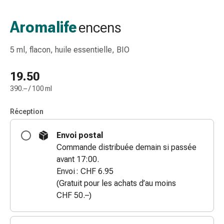
gaze
Bandes
Aromalife
encens
de
compression
5 ml, flacon, huile essentielle, BIO
Pansements
adhésifs
19.50
Bandages,
390.– / 100 ml
rubans
et
Réception
accessoires
Bandages
Envoi postal
et
Commande distribuée demain si passée
filets
avant 17:00.
tubulaires
Envoi : CHF 6.95
Matériel
(Gratuit pour les achats d’au moins
de
CHF 50.–)
pansement
Brûlures
et