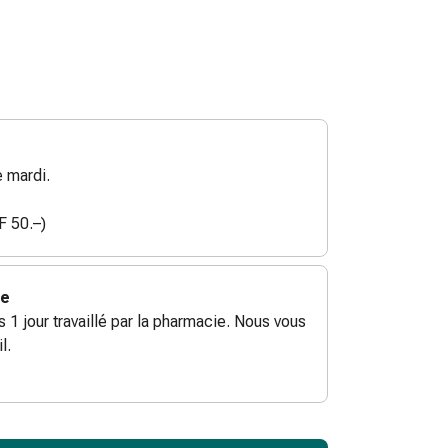
 mardi.
F 50.–)
ie
ès 1 jour travaillé par la pharmacie. Nous vous
l.
ToCartQuantityControlInstruction
ticle à ajouter au panier.
male commandable pour cet article.
utres unités de cet article en stock