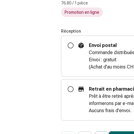
76.80 / 1 pièce
Promotion en ligne
Réception
Envoi postal
Commande distribuée
Envoi : gratuit
(Achat d’au moins CH
Retrait en pharmac
Prêt à être retiré apr
informerons par e-mai
Aucuns frais d’envoi.
ProductDetailPage.Aria.Add
Indiquer le nombre d’unités de cet ar
Vous avez atteint la quantité maxi
Nous n’avons momentanément pas d’a