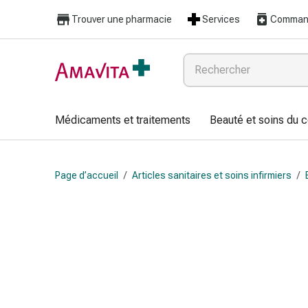
Médicaments
Trouver une pharmacie
Services
Command
et
traitements
Lésions
cutanées
et
cicatrisation
Médicaments et traitements
Beauté et soins du 
Compresses
pliées
Bandes
Page d’accueil
/
Articles sanitaires et soins infirmiers
/
élastiques
Pansements
pour
les
doigts
Sparadraps
Bandes
de