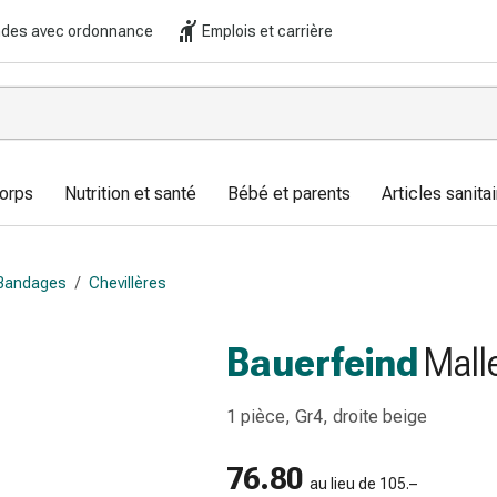
es avec ordonnance
Emplois et carrière
corps
Nutrition et santé
Bébé et parents
Articles sanitai
Bandages
/
Chevillères
Bauerfeind
Mall
1 pièce, Gr4, droite beige
76.80
au lieu de 105.–