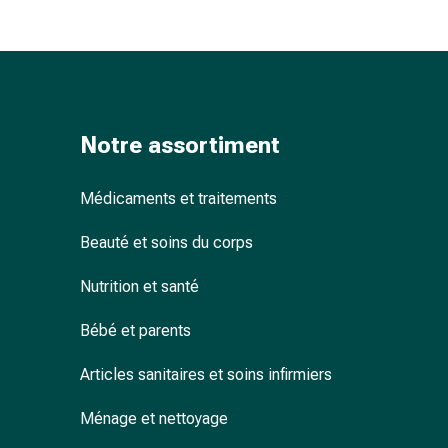
ophtalmiques
Hygiène
oculaire
Grippe
et
refroidissement
Notre assortiment
Bonbons
contre
Médicaments et traitements
la
toux
Beauté et soins du corps
Mal
de
Nutrition et santé
gorge
Grippe
Bébé et parents
et
refroidissement
Articles sanitaires et soins infirmiers
Toux
Ménage et nettoyage
Inhalateurs
et