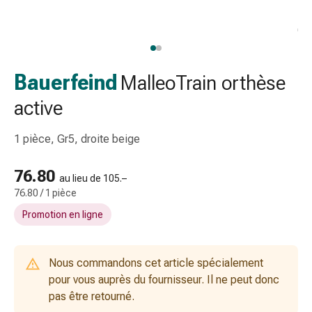
gaze
Bandes
de
compression
Pansements
Bauerfeind
MalleoTrain orthèse
adhésifs
active
Bandages,
rubans
1 pièce, Gr5, droite beige
et
accessoires
76.80
Bandages
au lieu de 105.–
et
76.80 / 1 pièce
filets
Promotion en ligne
tubulaires
Matériel
de
Nous commandons cet article spécialement
pansement
pour vous auprès du fournisseur. Il ne peut donc
Brûlures
pas être retourné.
et