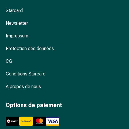
Arrêter
de
Starcard
fumer
Veines
Newsletter
Coagulation
sanguine
Impressum
Troubles
Protection des données
cardiaques
et
CG
nerveux
Troubles
Conditions Starcard
de
la
À propos de nous
mémoire
et
Options de paiement
de
la
concentration
Allergies