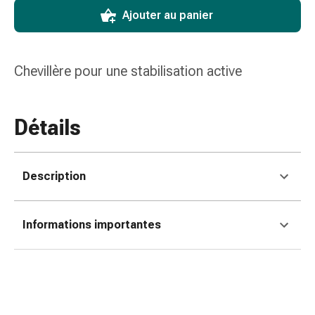
colle
Ajouter au panier
tissulaire
Pommade
vésicante
Chevillère pour une stabilisation active
Tampons
médicaux
Yeux
et
Détails
oreilles
Douleurs
auriculaires
Description
Hygiène
des
oreilles
Informations importantes
Gouttes
ophtalmiques
Inflammation
oculaire
Pansements