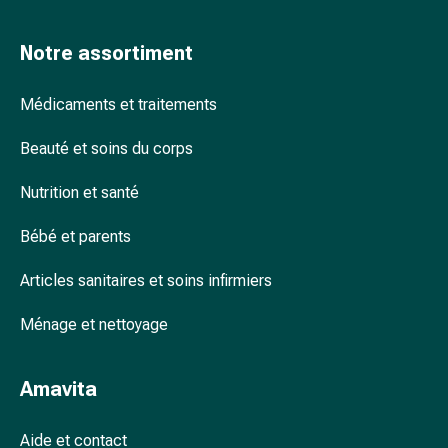
accessoires
Douche
Notre assortiment
nasale
Mouchoirs
Médicaments et traitements
Rhume
Cœur
Beauté et soins du corps
et
circulation
Nutrition et santé
sanguine
Cœur
Bébé et parents
Bas
Articles sanitaires et soins infirmiers
de
compression
Ménage et nettoyage
et
de
contention
Amavita
Circulation
sanguine
Aide et contact