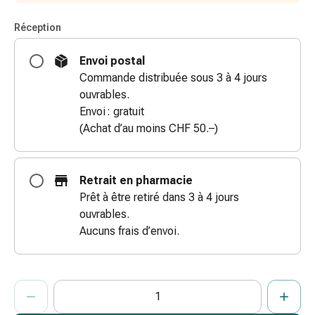
coups
Réception
de
soleil
Envoi postal
Sets
Commande distribuée sous 3 à 4 jours
de
ouvrables.
rechange
Envoi : gratuit
Pansements
(Achat d’au moins CHF 50.–)
Pommades
et
désinfection
Retrait en pharmacie
des
Prêt à être retiré dans 3 à 4 jours
plaies
ouvrables.
Pansement
Aucuns frais d’envoi.
spray
Sutures
cutanées
ProductDetailPage.Aria.AddToCartQuantityControlInst
adhésives
Indiquer le nombre d’unités de cet article à ajouter au panier.
Vous avez atteint la quantité maximale commandable pour cet 
Nous n’avons momentanément pas d’autres unités de cet artic
et