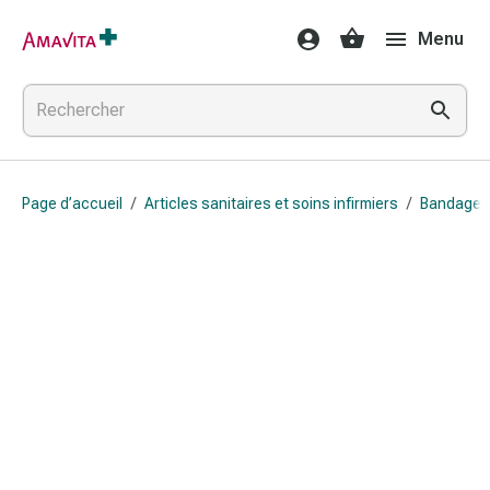
Médicaments
Menu
et
traitements
Lésions
cutanées
et
cicatrisation
Page d’accueil
/
Articles sanitaires et soins infirmiers
/
Bandages
Compresses
pliées
Bandes
élastiques
Pansements
pour
les
doigts
Sparadraps
Bandes
de