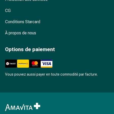
ophtalmiques
Hygiène
CG
oculaire
Grippe
Conditions Starcard
et
À propos de nous
refroidissement
Bonbons
contre
Options de paiement
la
toux
Mal
de
Vous pouvez aussi payer en toute commodité par facture.
gorge
Grippe
et
refroidissement
Toux
Inhalateurs
et