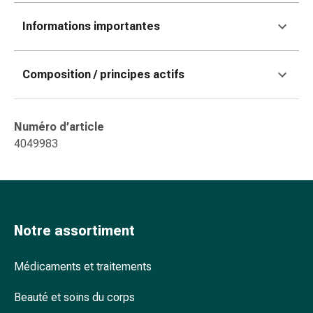
coups
Informations importantes
de
soleil
Sets
Composition / principes actifs
de
rechange
Pansements
Numéro d’article
Pommades
4049983
et
désinfection
des
plaies
Pansement
Notre assortiment
spray
Sutures
cutanées
Médicaments et traitements
adhésives
Beauté et soins du corps
et