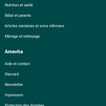
colle
Nutrition et santé
tissulaire
Pommade
Bébé et parents
vésicante
Tampons
Articles sanitaires et soins infirmiers
médicaux
Yeux
Ménage et nettoyage
et
oreilles
Amavita
Douleurs
auriculaires
Hygiène
Aide et contact
des
Starcard
oreilles
Gouttes
Newsletter
ophtalmiques
Inflammation
Impressum
oculaire
Pansements
Protection des données