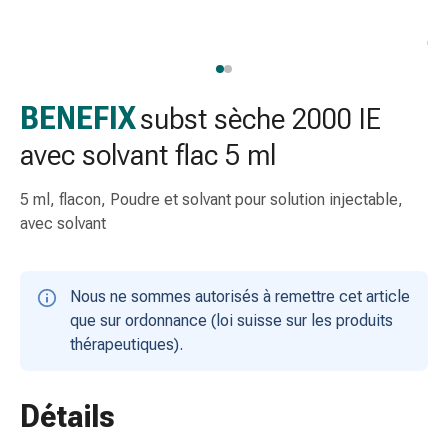
gaze
Bandes
de
compression
Pansements
BENEFIX
subst sèche 2000 IE
adhésifs
avec solvant flac 5 ml
Bandages,
rubans
5 ml, flacon, Poudre et solvant pour solution injectable,
et
avec solvant
accessoires
Bandages
et
Nous ne sommes autorisés à remettre cet article
filets
que sur ordonnance (loi suisse sur les produits
tubulaires
thérapeutiques).
Matériel
de
pansement
Détails
Brûlures
et