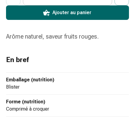
colle
tissulaire
Ajouter au panier
Pommade
vésicante
Tampons
Arôme naturel, saveur fruits rouges.
médicaux
Yeux
et
En bref
oreilles
Douleurs
auriculaires
Emballage (nutrition)
Hygiène
blister
des
oreilles
Forme (nutrition)
Gouttes
comprimé à croquer
ophtalmiques
Inflammation
oculaire
Pansements