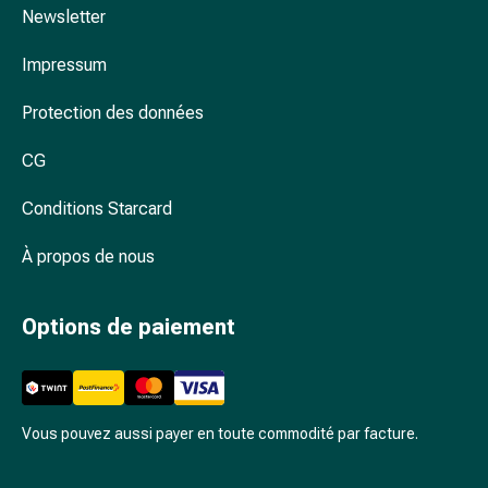
et
Newsletter
rhume
des
Impressum
foins
Protection des données
Antiallergiques
Peau
CG
Nez
Estomac
Conditions Starcard
et
intestins
À propos de nous
Diarrhée
Brûlures
Options de paiement
d’estomac
Hémorroïdes
Nausées
et
vomissements
Vous pouvez aussi payer en toute commodité par facture.
Digestion,
flatulences