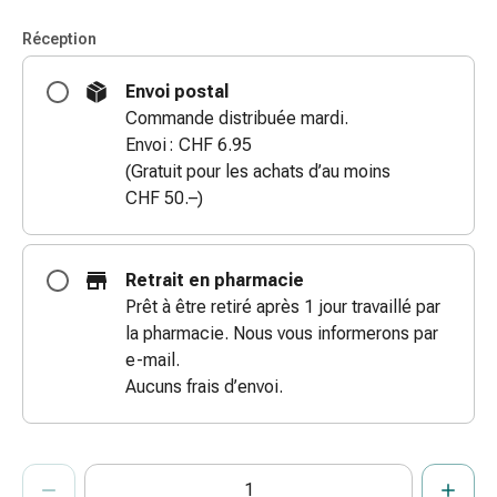
coups
Réception
de
soleil
Envoi postal
Sets
Commande distribuée mardi.
de
Envoi : CHF 6.95
rechange
(Gratuit pour les achats d’au moins
Pansements
CHF 50.–)
Pommades
et
désinfection
Retrait en pharmacie
des
Prêt à être retiré après 1 jour travaillé par
plaies
la pharmacie. Nous vous informerons par
Pansement
e-mail.
spray
Aucuns frais d’envoi.
Sutures
cutanées
adhésives
ProductDetailPage.Aria.AddToCartQuantityControlInst
Indiquer le nombre d’unités de cet article à ajouter au panier.
Vous avez atteint la quantité maximale commandable pour cet 
Nous n’avons momentanément pas d’autres unités de cet artic
et