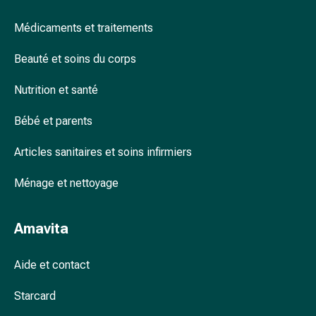
Arrêter
de
Médicaments et traitements
fumer
Veines
Beauté et soins du corps
Coagulation
sanguine
Nutrition et santé
Troubles
cardiaques
Bébé et parents
et
Articles sanitaires et soins infirmiers
nerveux
Troubles
Ménage et nettoyage
de
la
mémoire
Amavita
et
de
Aide et contact
la
concentration
Starcard
Allergies