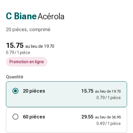
gaze
Bandes
C Biane
Acérola
de
compression
20 pièces, comprimé
Pansements
adhésifs
15.75
Bandages,
au lieu de 19.70
0.79 / 1 pièce
rubans
et
Promotion en ligne
accessoires
Bandages
Quantité
et
filets
20 pièces
15.75
au lieu de 19.70
tubulaires
0.79 / 1 pièce
Matériel
de
60 pièces
29.55
pansement
au lieu de 36.95
0.49 / 1 pièce
Brûlures
et