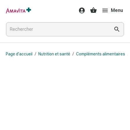
Médicaments
Menu
et
traitements
Lésions
cutanées
et
cicatrisation
Page d’accueil
/
Nutrition et santé
/
Compléments alimentaires
/
Compresses
pliées
Bandes
élastiques
Pansements
pour
les
doigts
Sparadraps
Bandes
de