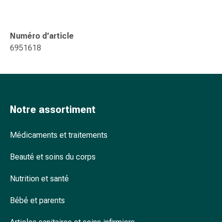
Arrêter
de
fumer
Numéro d’article
Veines
6951618
Troubles
cardiaques
et
nerveux
Troubles
Notre assortiment
de
la
mémoire
Médicaments et traitements
et
de
Beauté et soins du corps
la
Nutrition et santé
concentration
Allergies
Bébé et parents
et
rhume