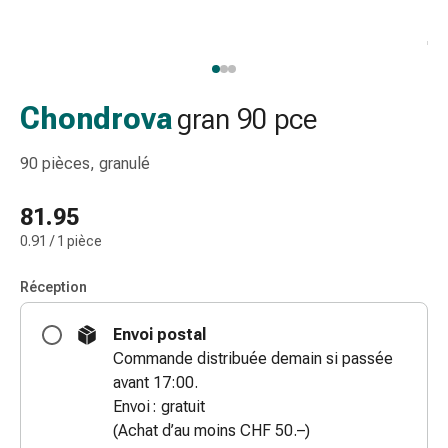
gaze
Bandes
de
compression
Pansements
Chondrova
gran 90 pce
adhésifs
Bandages,
90 pièces, granulé
rubans
et
81.95
accessoires
0.91 / 1 pièce
Bandages
et
Réception
filets
tubulaires
Envoi postal
Matériel
Commande distribuée demain si passée
de
avant 17:00.
pansement
Envoi : gratuit
Brûlures
(Achat d’au moins CHF 50.–)
et