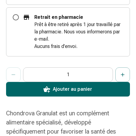
coups
de
Retrait en pharmacie
soleil
Prêt à être retiré après 1 jour travaillé par
Sets
la pharmacie. Nous vous informerons par
de
e-mail.
rechange
Aucuns frais d’envoi.
Pansements
Pommades
et
ProductDetailPage.Aria.AddToCartQuantityControlInst
Indiquer le nombre d’unités de cet article à ajouter au panier.
Vous avez atteint la quantité maximale commandable pour cet 
Nous n’avons momentanément pas d’autres unités de cet artic
désinfection
des
plaies
Ajouter au panier
Pansement
spray
Sutures
Chondrova Granulat est un complément
cutanées
alimentaire spécialisé, développé
adhésives
et
spécifiquement pour favoriser la santé des