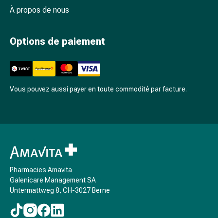
Constipation
À propos de nous
Affections
cutanées
Options de paiement
Eczéma
et
démangeaisons
Cors
Vous pouvez aussi payer en toute commodité par facture.
et
verrues
Mycoses
des
ongles
et
des
Pharmacies Amavita
pieds
Galenicare Management SA
Cicatrices
Untermattweg 8, CH-3027 Berne
Peau
sèche