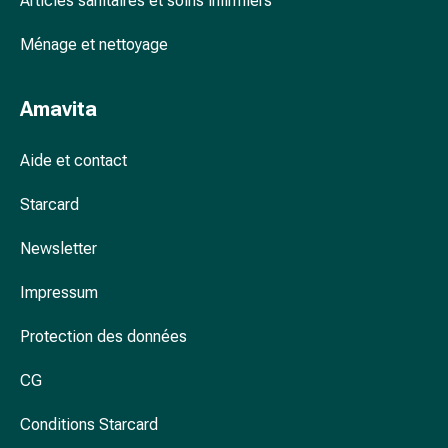
Articles sanitaires et soins infirmiers
des
foins
Ménage et nettoyage
Antiallergiques
Peau
Amavita
Nez
Estomac
et
Aide et contact
intestins
Diarrhée
Starcard
Brûlures
Newsletter
d’estomac
Hémorroïdes
Impressum
Nausées
et
Protection des données
vomissements
Digestion,
CG
flatulences
et
Conditions Starcard
ballonnements