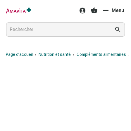
Médicaments
Menu
et
traitements
Lésions
cutanées
et
cicatrisation
Page d’accueil
/
Nutrition et santé
/
Compléments alimentaires
/
Compresses
pliées
Bandes
élastiques
Pansements
pour
les
doigts
Sparadraps
Bandes
de