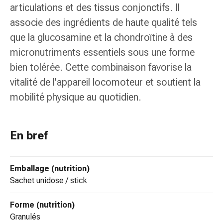
colle
articulations et des tissus conjonctifs. Il
tissulaire
associe des ingrédients de haute qualité tels
Pommade
que la glucosamine et la chondroïtine à des
vésicante
Tampons
micronutriments essentiels sous une forme
médicaux
bien tolérée. Cette combinaison favorise la
Yeux
vitalité de l'appareil locomoteur et soutient la
et
mobilité physique au quotidien.
oreilles
Douleurs
auriculaires
Hygiène
En bref
des
oreilles
Emballage (nutrition)
Gouttes
sachet unidose / stick
ophtalmiques
Inflammation
oculaire
Forme (nutrition)
Pansements
granulés