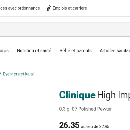
es avec ordonnance
Emplois et carrière
corps
Nutrition et santé
Bébé et parents
Articles sanitai
/
Eyeliners et kajal
Clinique
High Imp
0.3 g, 07 Polished Pewter
26.35
au lieu de 32.95