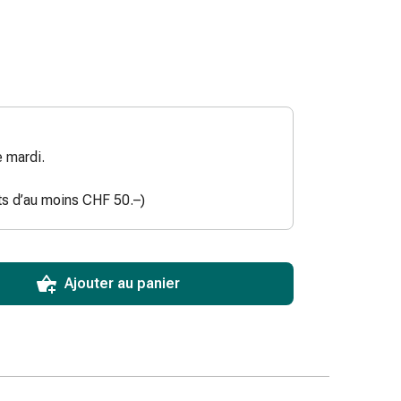
 mardi.
ats d’au moins CHF 50.–)
ToCartQuantityControlInstruction
ticle à ajouter au panier.
male commandable pour cet article.
utres unités de cet article en stock
Ajouter au panier