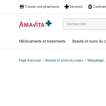
Médicaments
Trouver une pharmacie
Services
Command
et
traitements
Lésions
cutanées
et
cicatrisation
Médicaments et traitements
Beauté et soins du 
Compresses
pliées
Bandes
Page d’accueil
/
Beauté et soins du corps
/
Maquillage
élastiques
Pansements
pour
les
doigts
Sparadraps
Bandes
de