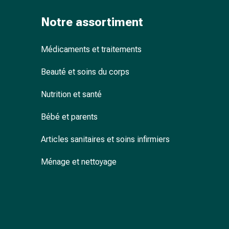
ophtalmiques
Hygiène
Notre assortiment
oculaire
Grippe
Médicaments et traitements
et
refroidissement
Beauté et soins du corps
Bonbons
contre
Nutrition et santé
la
toux
Bébé et parents
Mal
Articles sanitaires et soins infirmiers
de
gorge
Ménage et nettoyage
Grippe
et
refroidissement
Toux
Inhalateurs
et