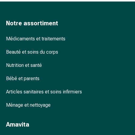
accessoires
Douche
nasale
Notre assortiment
Mouchoirs
Rhume
Médicaments et traitements
Cœur
et
Beauté et soins du corps
circulation
sanguine
Nutrition et santé
Cœur
Bas
Bébé et parents
de
Articles sanitaires et soins infirmiers
compression
et
Ménage et nettoyage
de
contention
Circulation
Amavita
sanguine