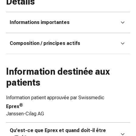
Détails
coups
de
soleil
Informations importantes
Sets
de
rechange
Composition / principes actifs
Pansements
Pommades
et
Information destinée aux
désinfection
des
patients
plaies
Pansement
Information patient approuvée par Swissmedic
spray
®
Eprex
Sutures
Janssen-Cilag AG
cutanées
adhésives
et
Qu'est-ce que Eprex et quand doit-il être