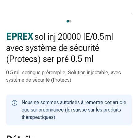
gaze
Bandes
de
compression
Pansements
EPREX
sol inj 20000 IE/0.5ml
adhésifs
avec système de sécurité
Bandages,
rubans
(Protecs) ser pré 0.5 ml
et
accessoires
0.5 ml, seringue préremplie, Solution injectable, avec
Bandages
système de sécurité (Protecs)
et
filets
tubulaires
Nous ne sommes autorisés à remettre cet article
Matériel
que sur ordonnance (loi suisse sur les produits
de
thérapeutiques).
pansement
Brûlures
et