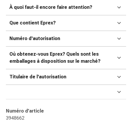
ophtalmiques
À quoi faut-il encore faire attention?
Hygiène
oculaire
Que contient Eprex?
Grippe
et
refroidissement
Numéro d'autorisation
Bonbons
contre
Où obtenez-vous Eprex? Quels sont les
la
emballages à disposition sur le marché?
toux
Mal
Titulaire de l'autorisation
de
gorge
Grippe
et
refroidissement
Numéro d’article
Toux
3948662
Inhalateurs
et