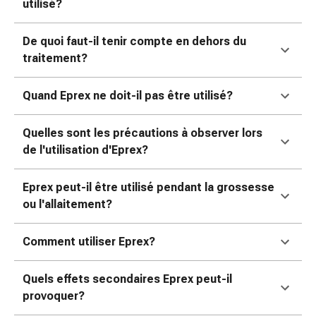
colle
utilisé?
tissulaire
Pommade
De quoi faut-il tenir compte en dehors du
vésicante
traitement?
Tampons
médicaux
Quand Eprex ne doit-il pas être utilisé?
Yeux
et
Quelles sont les précautions à observer lors
oreilles
de l'utilisation d'Eprex?
Douleurs
auriculaires
Eprex peut-il être utilisé pendant la grossesse
Hygiène
ou l'allaitement?
des
oreilles
Gouttes
Comment utiliser Eprex?
ophtalmiques
Inflammation
Quels effets secondaires Eprex peut-il
oculaire
provoquer?
Pansements