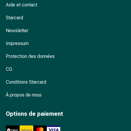
Arrêter
Aide et contact
de
fumer
Starcard
Veines
Troubles
Newsletter
cardiaques
et
Impressum
nerveux
Protection des données
Troubles
de
CG
la
mémoire
Conditions Starcard
et
de
À propos de nous
la
concentration
Allergies
Options de paiement
et
rhume