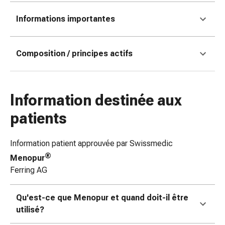
coups
Informations importantes
de
soleil
Sets
Composition / principes actifs
de
rechange
Pansements
Pommades
Information destinée aux
et
patients
désinfection
des
plaies
Information patient approuvée par Swissmedic
Pansement
®
Menopur
spray
Ferring AG
Sutures
cutanées
Qu'est-ce que Menopur et quand doit-il être
adhésives
utilisé?
et