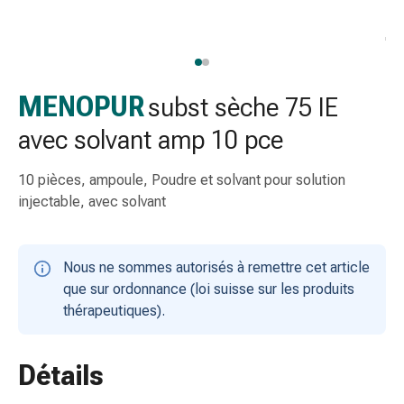
gaze
Bandes
de
compression
Pansements
MENOPUR
subst sèche 75 IE
adhésifs
avec solvant amp 10 pce
Bandages,
rubans
10 pièces, ampoule, Poudre et solvant pour solution
et
injectable, avec solvant
accessoires
Bandages
et
Nous ne sommes autorisés à remettre cet article
filets
que sur ordonnance (loi suisse sur les produits
tubulaires
thérapeutiques).
Matériel
de
pansement
Détails
Brûlures
et