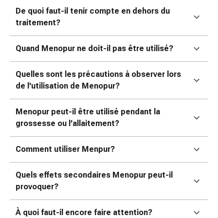
colle
De quoi faut-il tenir compte en dehors du
tissulaire
traitement?
Pommade
vésicante
Tampons
Quand Menopur ne doit-il pas être utilisé?
médicaux
Yeux
Quelles sont les précautions à observer lors
et
de l'utilisation de Menopur?
oreilles
Douleurs
Menopur peut-il être utilisé pendant la
auriculaires
grossesse ou l'allaitement?
Hygiène
des
Comment utiliser Menpur?
oreilles
Gouttes
Quels effets secondaires Menopur peut-il
ophtalmiques
provoquer?
Inflammation
oculaire
Pansements
À quoi faut-il encore faire attention?