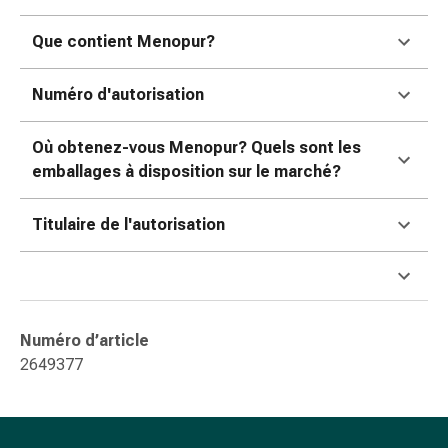
ophtalmiques
Hygiène
Que contient Menopur?
oculaire
Grippe
Numéro d'autorisation
et
refroidissement
Où obtenez-vous Menopur? Quels sont les
Bonbons
emballages à disposition sur le marché?
contre
la
Titulaire de l'autorisation
toux
Mal
de
gorge
Grippe
Numéro d’article
et
2649377
refroidissement
Toux
Inhalateurs
et