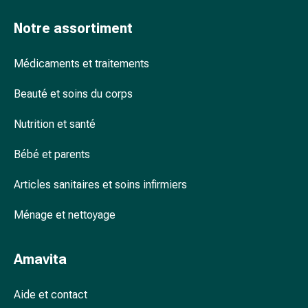
accessoires
Notre assortiment
Douche
nasale
Mouchoirs
Médicaments et traitements
Rhume
Beauté et soins du corps
Cœur
et
Nutrition et santé
circulation
sanguine
Bébé et parents
Cœur
Bas
Articles sanitaires et soins infirmiers
de
compression
Ménage et nettoyage
et
de
Amavita
contention
Circulation
sanguine
Aide et contact