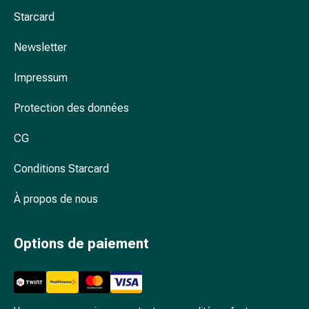
Arrêter
Starcard
de
fumer
Newsletter
Veines
Troubles
Impressum
cardiaques
et
Protection des données
nerveux
Troubles
CG
de
la
Conditions Starcard
mémoire
À propos de nous
et
de
la
Options de paiement
concentration
Allergies
et
rhume