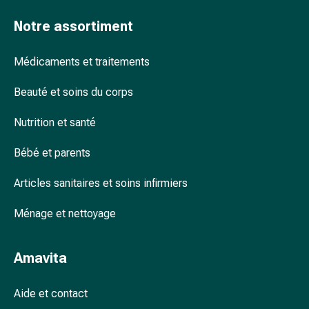
accessoires
Notre assortiment
Douche
nasale
Médicaments et traitements
Mouchoirs
Rhume
Beauté et soins du corps
Cœur
et
Nutrition et santé
circulation
sanguine
Bébé et parents
Cœur
Bas
Articles sanitaires et soins infirmiers
de
compression
Ménage et nettoyage
et
de
Amavita
contention
Circulation
Aide et contact
sanguine