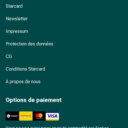
Arrêter
Starcard
de
fumer
Newsletter
Veines
Troubles
Impressum
cardiaques
et
Protection des données
nerveux
Troubles
CG
de
Conditions Starcard
la
mémoire
À propos de nous
et
de
la
Options de paiement
concentration
Allergies
et
rhume