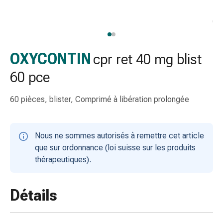
gaze
Bandes
de
compression
Pansements
OXYCONTIN
cpr ret 40 mg blist
adhésifs
60 pce
Bandages,
rubans
60 pièces, blister, Comprimé à libération prolongée
et
accessoires
Bandages
Nous ne sommes autorisés à remettre cet article
et
que sur ordonnance (loi suisse sur les produits
filets
thérapeutiques).
tubulaires
Matériel
de
Détails
pansement
Brûlures
et