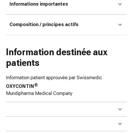
Informations importantes
coups
de
soleil
Composition / principes actifs
Sets
de
rechange
Pansements
Information destinée aux
Pommades
patients
et
désinfection
des
Information patient approuvée par Swissmedic
plaies
®
OXYCONTIN
Pansement
Mundipharma Medical Company
spray
Sutures
cutanées
adhésives
et