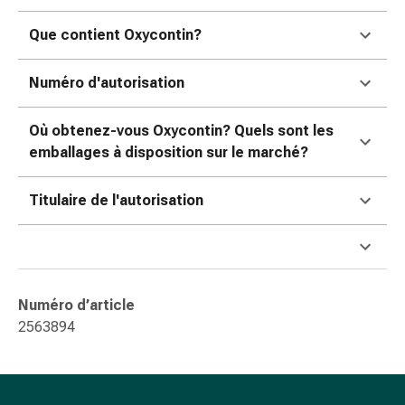
ophtalmiques
Hygiène
Que contient Oxycontin?
oculaire
Grippe
Numéro d'autorisation
et
refroidissement
Où obtenez-vous Oxycontin? Quels sont les
Bonbons
emballages à disposition sur le marché?
contre
la
Titulaire de l'autorisation
toux
Mal
de
gorge
Grippe
Numéro d’article
et
2563894
refroidissement
Toux
Inhalateurs
et