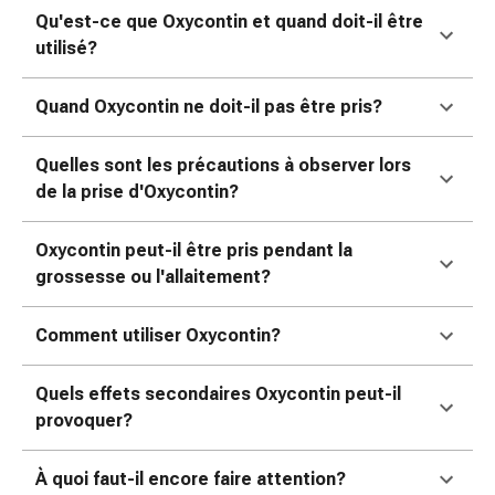
colle
Qu'est-ce que Oxycontin et quand doit-il être
tissulaire
utilisé?
Pommade
vésicante
Quand Oxycontin ne doit-il pas être pris?
Tampons
médicaux
Yeux
Quelles sont les précautions à observer lors
et
de la prise d'Oxycontin?
oreilles
Douleurs
Oxycontin peut-il être pris pendant la
auriculaires
grossesse ou l'allaitement?
Hygiène
des
Comment utiliser Oxycontin?
oreilles
Gouttes
Quels effets secondaires Oxycontin peut-il
ophtalmiques
provoquer?
Inflammation
oculaire
À quoi faut-il encore faire attention?
Pansements