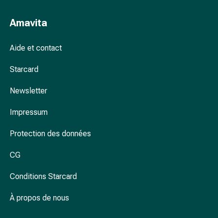
Arrêter
de
Amavita
fumer
Veines
Aide et contact
Coagulation
sanguine
Starcard
Troubles
cardiaques
Newsletter
et
nerveux
Impressum
Troubles
de
Protection des données
la
mémoire
CG
et
Conditions Starcard
de
la
À propos de nous
concentration
Allergies