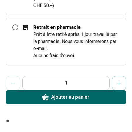
CHF 50.–)
coups
de
soleil
Sets
Retrait en pharmacie
de
Prêt à être retiré après 1 jour travaillé par
rechange
la pharmacie. Nous vous informerons par
Pansements
e-mail.
Pommades
Aucuns frais d’envoi.
et
désinfection
des
ProductDetailPage.Aria.AddToCartQuantityControlInst
Indiquer le nombre d’unités de cet article à ajouter au panier.
Vous avez atteint la quantité maximale commandable pour cet 
Nous n’avons momentanément pas d’autres unités de cet artic
plaies
Pansement
Ajouter au panier
spray
Sutures
cutanées
adhésives
●
et