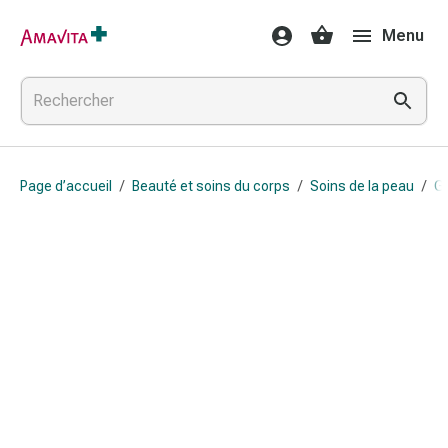
Médicaments
Menu
et
traitements
Lésions
cutanées
et
cicatrisation
Page d’accueil
/
Beauté et soins du corps
/
Soins de la peau
/
G
Compresses
pliées
Bandes
élastiques
Pansements
pour
les
doigts
Sparadraps
Bandes
de