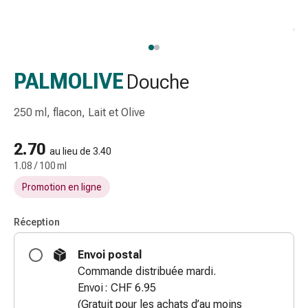
gaze
Bandes
de
compression
Pansements
PALMOLIVE
Douche
adhésifs
Bandages,
250 ml, flacon, Lait et Olive
rubans
et
2.70
au lieu de 3.40
accessoires
1.08 / 100 ml
Bandages
Promotion en ligne
et
filets
tubulaires
Réception
Matériel
Envoi postal
de
Commande distribuée mardi.
pansement
Envoi : CHF 6.95
Brûlures
(Gratuit pour les achats d’au moins
et