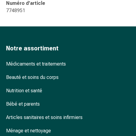
Numéro d’article
accessoires
7748951
Douche
nasale
Mouchoirs
Rhume
Cœur
Notre assortiment
et
circulation
Médicaments et traitements
sanguine
Cœur
Beauté et soins du corps
Bas
de
Nutrition et santé
compression
et
Bébé et parents
de
contention
Articles sanitaires et soins infirmiers
Circulation
sanguine
Ménage et nettoyage