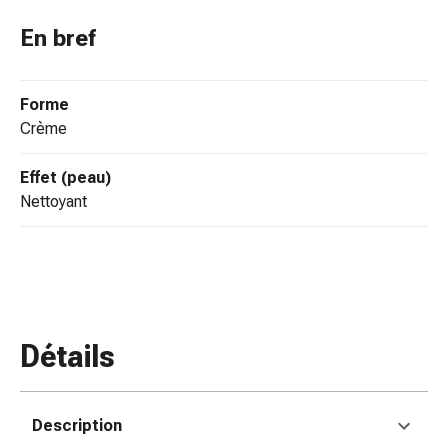
colle
tissulaire
En bref
Pommade
vésicante
Tampons
Forme
médicaux
crème
Yeux
et
Effet (peau)
oreilles
nettoyant
Douleurs
auriculaires
Hygiène
des
oreilles
Gouttes
Détails
ophtalmiques
Inflammation
oculaire
Description
Pansements