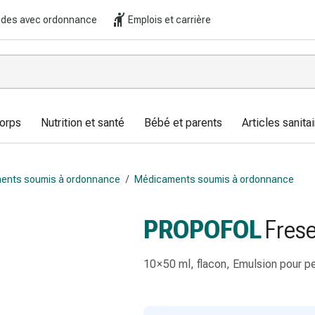
es avec ordonnance
Emplois et carrière
corps
Nutrition et santé
Bébé et parents
Articles sanitai
ents soumis à ordonnance
/
Médicaments soumis à ordonnance
PROPOFOL
Frese
10 × 50 ml, flacon, Emulsion pour pe