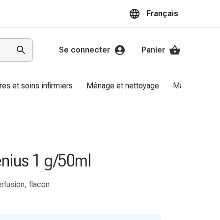
Français
Se connecter
Panier
res et soins infirmiers
Ménage et nettoyage
Marques
nius 1 g/50ml
rfusion, flacon