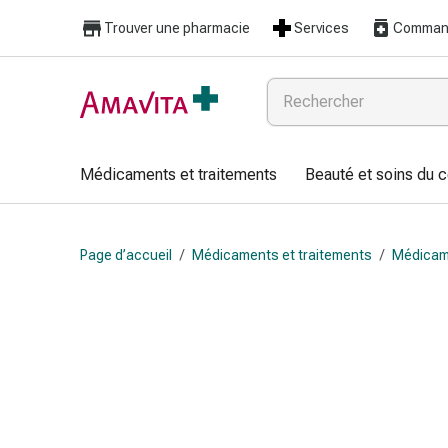
Médicaments
Trouver une pharmacie
Services
Command
et
traitements
Lésions
cutanées
et
cicatrisation
Médicaments et traitements
Beauté et soins du 
Compresses
pliées
Bandes
Page d’accueil
/
Médicaments et traitements
/
Médicam
élastiques
Pansements
pour
les
doigts
Sparadraps
Bandes
de