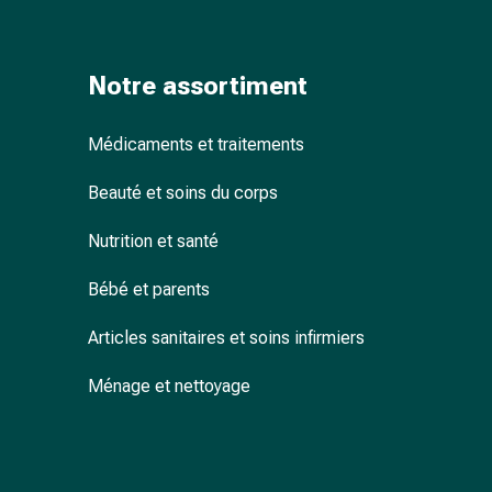
coups
de
soleil
Notre assortiment
Sets
de
Médicaments et traitements
rechange
Pansements
Beauté et soins du corps
Pommades
et
Nutrition et santé
désinfection
des
Bébé et parents
plaies
Pansement
Articles sanitaires et soins infirmiers
spray
Ménage et nettoyage
Sutures
cutanées
adhésives
et