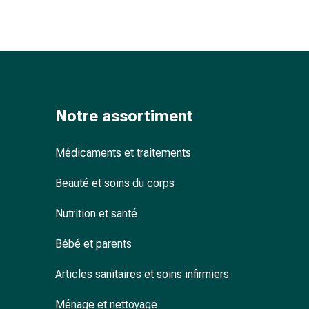
ophtalmiques
Hygiène
oculaire
Grippe
et
refroidissement
Bonbons
Notre assortiment
contre
la
Médicaments et traitements
toux
Mal
Beauté et soins du corps
de
gorge
Nutrition et santé
Grippe
et
Bébé et parents
refroidissement
Toux
Articles sanitaires et soins infirmiers
Inhalateurs
Ménage et nettoyage
et