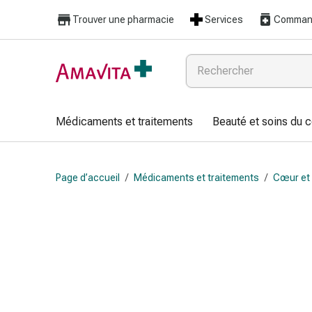
Médicaments
Trouver une pharmacie
Services
Command
et
traitements
Lésions
cutanées
et
cicatrisation
Médicaments et traitements
Beauté et soins du 
Compresses
pliées
Bandes
Page d’accueil
/
Médicaments et traitements
/
Cœur et 
élastiques
Pansements
pour
les
doigts
Sparadraps
Bandes
de