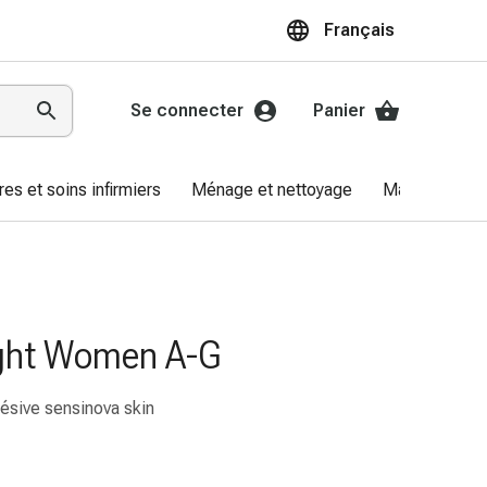
Français
Se connecter
Panier
res et soins infirmiers
Ménage et nettoyage
Marques
ight Women A-G
ésive sensinova skin