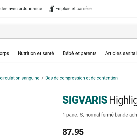
es avec ordonnance
Emplois et carrière
corps
Nutrition et santé
Bébé et parents
Articles sanitai
circulation sanguine
/
Bas de compression et de contention
SIGVARIS
Highl
1 paire, S, normal fermé bande adh
87.95