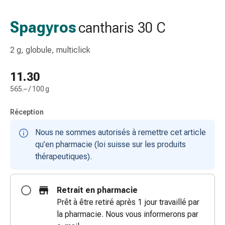
gaze
Bandes
Spagyros
cantharis 30 C
de
compression
2 g, globule, multiclick
Pansements
adhésifs
11.30
Bandages,
565.– / 100 g
rubans
et
Réception
accessoires
Bandages
Nous ne sommes autorisés à remettre cet article
et
qu’en pharmacie (loi suisse sur les produits
filets
thérapeutiques).
tubulaires
Matériel
de
Retrait en pharmacie
pansement
Prêt à être retiré après 1 jour travaillé par
Brûlures
la pharmacie. Nous vous informerons par
et