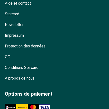
ophtalmiques
Aide et contact
Hygiène
Starcard
oculaire
Grippe
Newsletter
et
refroidissement
Impressum
Bonbons
contre
Protection des données
la
toux
CG
Mal
de
Conditions Starcard
gorge
À propos de nous
Grippe
et
refroidissement
Options de paiement
Toux
Inhalateurs
et