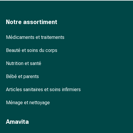
colle
tissulaire
Pommade
Notre assortiment
vésicante
Tampons
médicaux
Médicaments et traitements
Yeux
Beauté et soins du corps
et
oreilles
Nutrition et santé
Douleurs
auriculaires
Bébé et parents
Hygiène
des
Articles sanitaires et soins infirmiers
oreilles
Gouttes
Ménage et nettoyage
ophtalmiques
Inflammation
Amavita
oculaire
Pansements